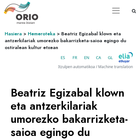
Hasiera
>
Hemeroteka
>
Beatriz Egizabal klown eta
antzerkilariak umorezko bakarrizketa-saioa egingo du
ostiralean kultur etxean
ES
FR
EN
CA
GL
Itzulpen automatikoa / Machine translation
Beatriz Egizabal klown
eta antzerkilariak
umorezko bakarrizketa-
saioa egingo du