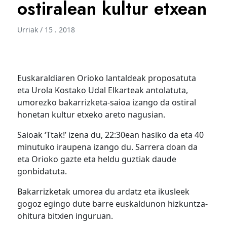
ostiralean kultur etxean
Urriak / 15 . 2018
Euskaraldiaren Orioko lantaldeak proposatuta
eta Urola Kostako Udal Elkarteak antolatuta,
umorezko bakarrizketa-saioa izango da ostiral
honetan kultur etxeko areto nagusian.
Saioak ‘Ttak!’ izena du, 22:30ean hasiko da eta 40
minutuko iraupena izango du. Sarrera doan da
eta Orioko gazte eta heldu guztiak daude
gonbidatuta.
Bakarrizketak umorea du ardatz eta ikusleek
gogoz egingo dute barre euskaldunon hizkuntza-
ohitura bitxien inguruan.