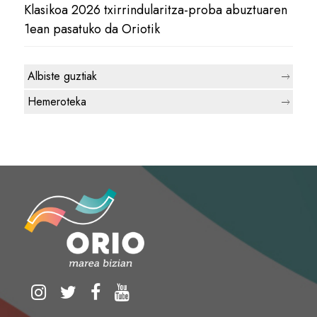
Klasikoa 2026 txirrindularitza-proba abuztuaren
1ean pasatuko da Oriotik
Albiste guztiak
Hemeroteka