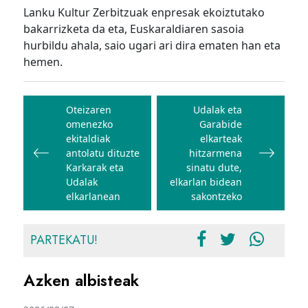
Lanku Kultur Zerbitzuak enpresak ekoiztutako
bakarrizketa da eta, Euskaraldiaren sasoia
hurbildu ahala, saio ugari ari dira ematen han eta
hemen.
Bidalketetan
zehar
Oteizaren
Udalak eta
omenezko
Garabide
nabigatu
ekitaldiak
elkarteak
antolatu dituzte
hitzarmena
Karkarak eta
sinatu dute,
Udalak
elkarlan bidean
elkarlanean
sakontzeko
PARTEKATU!
Azken albisteak