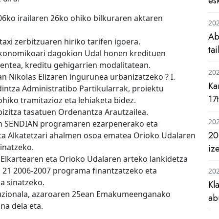
es
06ko irailaren 26ko ohiko bilkuraren aktaren
20
Ab
axi zerbitzuaren hiriko tarifen igoera.
ta
 ekonomikoari dagokion Udal honen kredituen
ntea, kreditu gehigarrien modalitatean.
20
n Nikolas Elizaren ingurunea urbanizatzeko ? I.
Ka
intza Administratibo Partikularrak, proiektu
17
hiko tramitazioz eta lehiaketa bidez.
bizitza tasatuen Ordenantza Arautzailea.
20
ian SENDIAN programaren ezarpenerako eta
20
ta Alkatetzari ahalmen osoa ematea Orioko Udalaren
inatzeko.
iz
 Elkartearen eta Orioko Udalaren arteko lankidetza
 21 2006-2007 programa finantzatzeko eta
20
a sinatzeko.
Kl
ituzionala, azaroaren 25ean Emakumeenganako
ab
na dela eta.