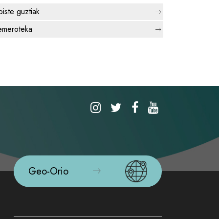
biste guztiak
meroteka
Geo-Orio