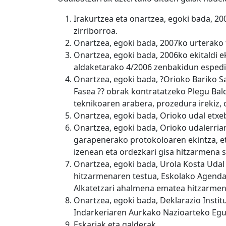
Irakurtzea eta onartzea, egoki bada, 20
zirriborroa.
Onartzea, egoki bada, 2007ko urterako t
Onartzea, egoki bada, 2006ko ekitaldi
aldaketarako 4/2006 zenbakidun espedie
Onartzea, egoki bada, ?Orioko Bariko Sa
Fasea ?? obrak kontratatzeko Plegu Bald
teknikoaren arabera, prozedura irekiz, o
Onartzea, egoki bada, Orioko udal etxe
Onartzea, egoki bada, Orioko udalerr
garapenerako protokoloaren ekintza, e
izenean eta ordezkari gisa hitzarmena s
Onartzea, egoki bada, Urola Kosta Udal
hitzarmenaren testua, Eskolako Agenda
Alkatetzari ahalmena ematea hitzarmen
Onartzea, egoki bada, Deklarazio Inst
Indarkeriaren Aurkako Nazioarteko Egu
Eskariak eta galderak.