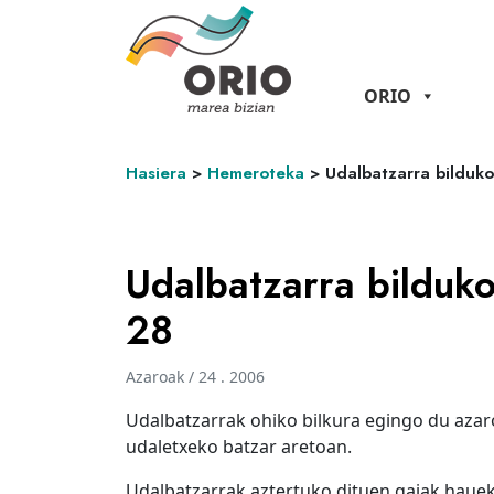
ORIO
Hasiera
>
Hemeroteka
>
Udalbatzarra bilduk
Udalbatzarra bilduko
28
Azaroak / 24 . 2006
Udalbatzarrak ohiko bilkura egingo du azar
udaletxeko batzar aretoan.
Udalbatzarrak aztertuko dituen gaiak hauek