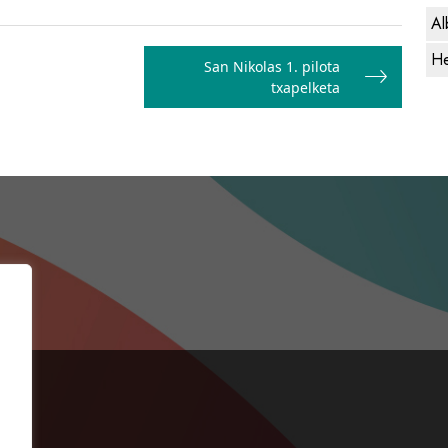
Al
He
San Nikolas 1. pilota
txapelketa