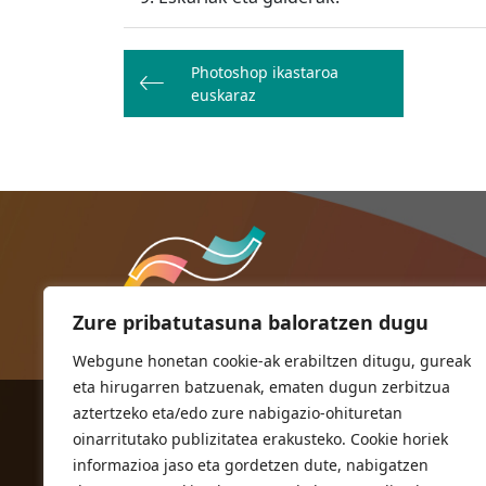
Bidalketetan
Photoshop ikastaroa
zehar
euskaraz
nabigatu
Zure pribatutasuna baloratzen dugu
Webgune honetan cookie-ak erabiltzen ditugu, gureak
eta hirugarren batzuenak, ematen dugun zerbitzua
aztertzeko eta/edo zure nabigazio-ohituretan
ORIOKO UDALA
oinarritutako publizitatea erakusteko. Cookie horiek
Herriko plaza,1
informazioa jaso eta gordetzen dute, nabigatzen
20810 Orio (Gipuzkoa)