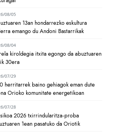
kuragai
26/08/05
uztuaren 13an hondarrezko eskultura
ilerra emango du Andoni Bastarrikak
26/08/04
rela kiroldegia itxita egongo da abuztuaren
tik 30era
26/07/29
0 herritarrek baino gehiagok eman dute
ena Orioko komunitate energetikoan
26/07/28
asikoa 2026 txirrindularitza-proba
uztuaren 1ean pasatuko da Oriotik