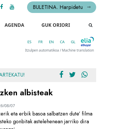
BULETINA. Harpidetu
AGENDA
GUK ORIORI
ES
FR
EN
CA
GL
Itzulpen automatikoa / Machine translation
ARTEKATU!
zken albisteak
26/08/07
zerik eta erbik basoa salbatzen dute’ filma
usteko gonbitak astelehenean jarriko dira