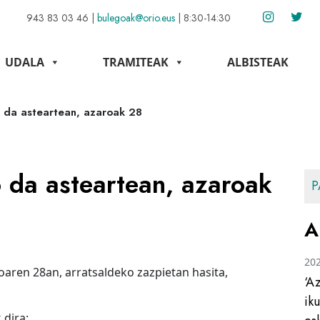
943 83 03 46
|
bulegoak@orio.eus
|
8:30-14:30
UDALA
TRAMITEAK
ALBISTEAK
o da asteartean, azaroak 28
 da asteartean, azaroak
P
A
20
oaren 28an, arratsaldeko zazpietan hasita,
‘A
ik
 dira: