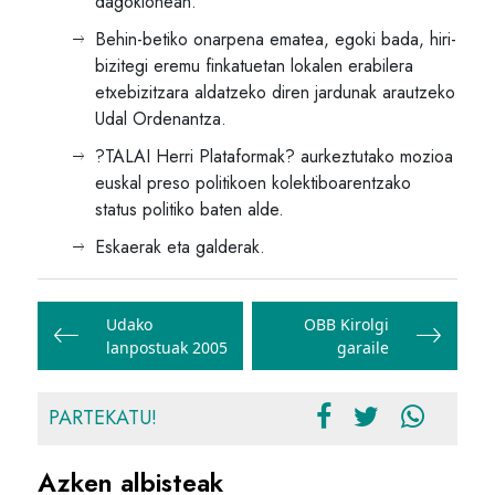
dagokionean.
Behin-betiko onarpena ematea, egoki bada, hiri-
bizitegi eremu finkatuetan lokalen erabilera
etxebizitzara aldatzeko diren jardunak arautzeko
Udal Ordenantza.
?TALAI Herri Plataformak? aurkeztutako mozioa
euskal preso politikoen kolektiboarentzako
status politiko baten alde.
Eskaerak eta galderak.
Bidalketetan
zehar
Udako
OBB Kirolgi
lanpostuak 2005
garaile
nabigatu
PARTEKATU!
Azken albisteak