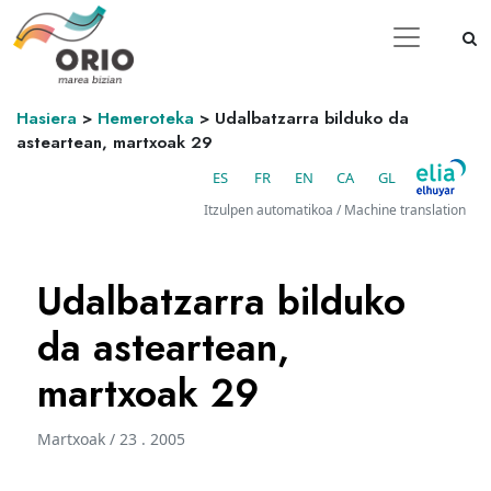
Hasiera
>
Hemeroteka
>
Udalbatzarra bilduko da
asteartean, martxoak 29
ES
FR
EN
CA
GL
Itzulpen automatikoa / Machine translation
Udalbatzarra bilduko
da asteartean,
martxoak 29
Martxoak / 23 . 2005