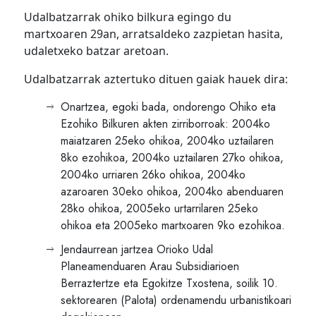
Udalbatzarrak ohiko bilkura egingo du
martxoaren 29an, arratsaldeko zazpietan hasita,
udaletxeko batzar aretoan.
Udalbatzarrak aztertuko dituen gaiak hauek dira:
Onartzea, egoki bada, ondorengo Ohiko eta
Ezohiko Bilkuren akten zirriborroak: 2004ko
maiatzaren 25eko ohikoa, 2004ko uztailaren
8ko ezohikoa, 2004ko uztailaren 27ko ohikoa,
2004ko urriaren 26ko ohikoa, 2004ko
azaroaren 30eko ohikoa, 2004ko abenduaren
28ko ohikoa, 2005eko urtarrilaren 25eko
ohikoa eta 2005eko martxoaren 9ko ezohikoa.
Jendaurrean jartzea Orioko Udal
Planeamenduaren Arau Subsidiarioen
Berraztertze eta Egokitze Txostena, soilik 10.
sektorearen (Palota) ordenamendu urbanistikoari