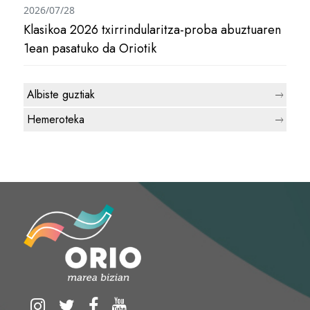
2026/07/28
Klasikoa 2026 txirrindularitza-proba abuztuaren
1ean pasatuko da Oriotik
Albiste guztiak
Hemeroteka