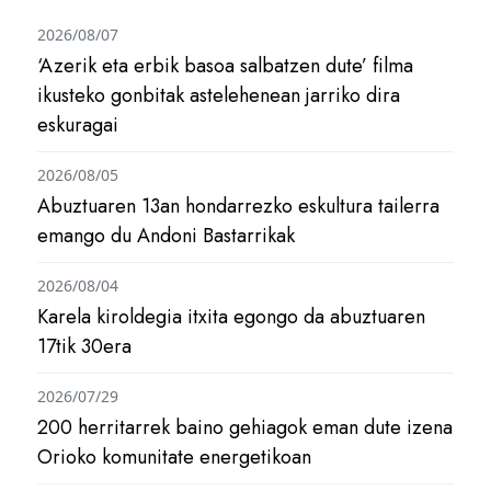
2026/08/07
‘Azerik eta erbik basoa salbatzen dute’ filma
ikusteko gonbitak astelehenean jarriko dira
eskuragai
2026/08/05
Abuztuaren 13an hondarrezko eskultura tailerra
emango du Andoni Bastarrikak
2026/08/04
Karela kiroldegia itxita egongo da abuztuaren
17tik 30era
2026/07/29
200 herritarrek baino gehiagok eman dute izena
Orioko komunitate energetikoan