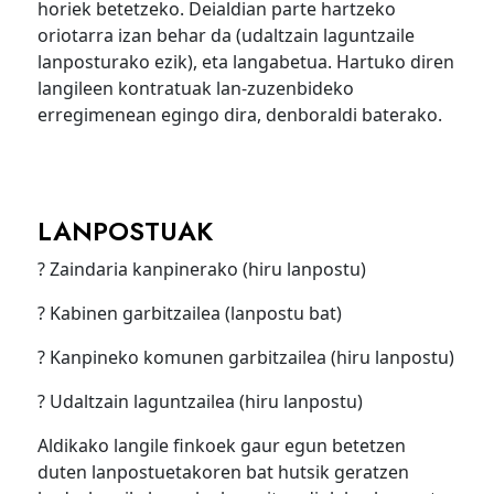
horiek betetzeko. Deialdian parte hartzeko
oriotarra izan behar da (udaltzain laguntzaile
lanposturako ezik), eta langabetua. Hartuko diren
langileen kontratuak lan-zuzenbideko
erregimenean egingo dira, denboraldi baterako.
LANPOSTUAK
? Zaindaria kanpinerako (hiru lanpostu)
? Kabinen garbitzailea (lanpostu bat)
? Kanpineko komunen garbitzailea (hiru lanpostu)
? Udaltzain laguntzailea (hiru lanpostu)
Aldikako langile finkoek gaur egun betetzen
duten lanpostuetakoren bat hutsik geratzen