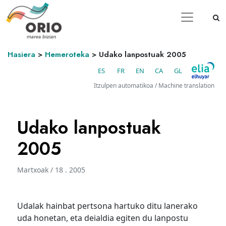
Hasiera
>
Hemeroteka
>
Udako lanpostuak 2005
ES
FR
EN
CA
GL
Itzulpen automatikoa / Machine translation
Udako lanpostuak
2005
Martxoak / 18 . 2005
Udalak hainbat pertsona hartuko ditu lanerako
uda honetan, eta deialdia egiten du lanpostu