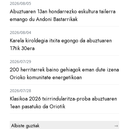
2026/08/05
Abuztuaren 13an hondarrezko eskultura tailerra
emango du Andoni Bastarrikak
2026/08/04
Karela kiroldegia itxita egongo da abuztuaren
17tik 30era
2026/07/29
200 herritarrek baino gehiagok eman dute izena
Orioko komunitate energetikoan
2026/07/28
Klasikoa 2026 txirrindularitza-proba abuztuaren
1ean pasatuko da Oriotik
Albiste guztiak