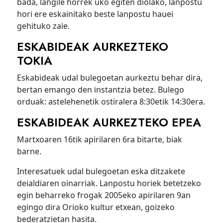
bada, langile horrek uko egiten diolako, lanpostu
hori ere eskainitako beste lanpostu hauei
gehituko zaie.
ESKABIDEAK AURKEZTEKO
TOKIA
Eskabideak udal bulegoetan aurkeztu behar dira,
bertan emango den instantzia betez. Bulego
orduak: astelehenetik ostiralera 8:30etik 14:30era.
ESKABIDEAK AURKEZTEKO EPEA
Martxoaren 16tik apirilaren 6ra bitarte, biak
barne.
Interesatuek udal bulegoetan eska ditzakete
deialdiaren oinarriak. Lanpostu horiek betetzeko
egin beharreko frogak 2005eko apirilaren 9an
egingo dira Orioko kultur etxean, goizeko
bederatzietan hasita.