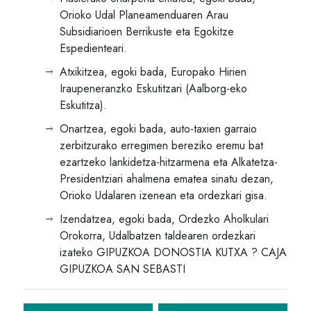
Orioko Udal Planeamenduaren Arau
Subsidiarioen Berrikuste eta Egokitze
Espedienteari.
Atxikitzea, egoki bada, Europako Hirien
Iraupeneranzko Eskutitzari (Aalborg-eko
Eskutitza).
Onartzea, egoki bada, auto-taxien garraio
zerbitzurako erregimen bereziko eremu bat
ezartzeko lankidetza-hitzarmena eta Alkatetza-
Presidentziari ahalmena ematea sinatu dezan,
Orioko Udalaren izenean eta ordezkari gisa.
Izendatzea, egoki bada, Ordezko Aholkulari
Orokorra, Udalbatzen taldearen ordezkari
izateko GIPUZKOA DONOSTIA KUTXA ? CAJA
GIPUZKOA SAN SEBASTI
Bidalketetan