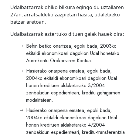
Udalbatzarrak ohiko bilkura egingo du uztailaren
27an, arratsaldeko zazpietan hasita, udaletxeko
batzar aretoan.
Udalbatzarrak aztertuko dituen gaiak hauek dira:
Behin betiko onartzea, egoki bada, 2003ko
ekitaldi ekonomikoari dagokion Udal honetako
Aurrekontu Orokorraren Kontua.
Hasierako onarpena ematea, egoki bada,
2004ko ekitaldi ekonomikoari dagokion Udal
honen kredituen aldaketarako 3/2004
zenbakidun espedienteari, kreditu gehigarrien
modalitatean.
Hasierako onarpena ematea, egoki bada,
2004ko ekitaldi ekonomikoari dagokion Udal
honen kredituen aldaketarako 4/2004
zenbakidun espedienteari, kreditu-transferentzia