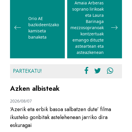
zehar
Amaia Arberas
soprano lirikoak
nabigatu
eta Laura
Orio AE
Barinaga
bazkideentzako
mezzosopranoak
kamiseta
kontzertuak
banaketa
emango dituzte
asteartean eta
asteazkenean
PARTEKATU!
Azken albisteak
2026/08/07
‘Azerik eta erbik basoa salbatzen dute’ filma
ikusteko gonbitak astelehenean jarriko dira
eskuragai