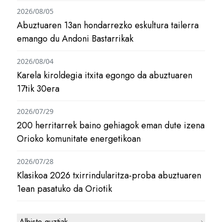
2026/08/05
Abuztuaren 13an hondarrezko eskultura tailerra
emango du Andoni Bastarrikak
2026/08/04
Karela kiroldegia itxita egongo da abuztuaren
17tik 30era
2026/07/29
200 herritarrek baino gehiagok eman dute izena
Orioko komunitate energetikoan
2026/07/28
Klasikoa 2026 txirrindularitza-proba abuztuaren
1ean pasatuko da Oriotik
Albiste guztiak