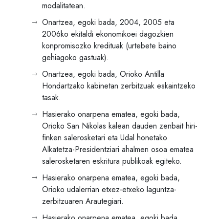
modalitatean.
Onartzea, egoki bada, 2004, 2005 eta
2006ko ekitaldi ekonomikoei dagozkien
konpromisozko kredituak (urtebete baino
gehiagoko gastuak).
Onartzea, egoki bada, Orioko Antilla
Hondartzako kabinetan zerbitzuak eskaintzeko
tasak.
Hasierako onarpena ematea, egoki bada,
Orioko San Nikolas kalean dauden zenbait hiri-
finken salerosketari eta Udal honetako
Alkatetza-Presidentziari ahalmen osoa ematea
salerosketaren eskritura publikoak egiteko.
Hasierako onarpena ematea, egoki bada,
Orioko udalerrian etxez-etxeko laguntza-
zerbitzuaren Arautegiari.
Hasierako onarpena ematea, egoki bada,