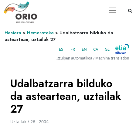
Hasiera
>
Hemeroteka
>
Udalbatzarra bilduko da
asteartean, uztailak 27
ES
FR
EN
CA
GL
Itzulpen automatikoa / Machine translation
Udalbatzarra bilduko
da asteartean, uztailak
27
Uztailak / 26 . 2004