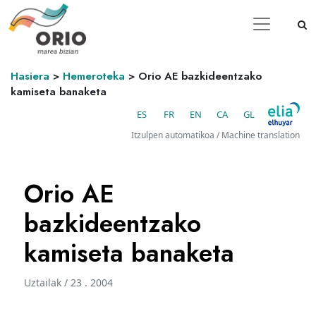
Hasiera
>
Hemeroteka
>
Orio AE bazkideentzako
kamiseta banaketa
ES
FR
EN
CA
GL
Itzulpen automatikoa / Machine translation
Orio AE
bazkideentzako
kamiseta banaketa
Uztailak / 23 . 2004