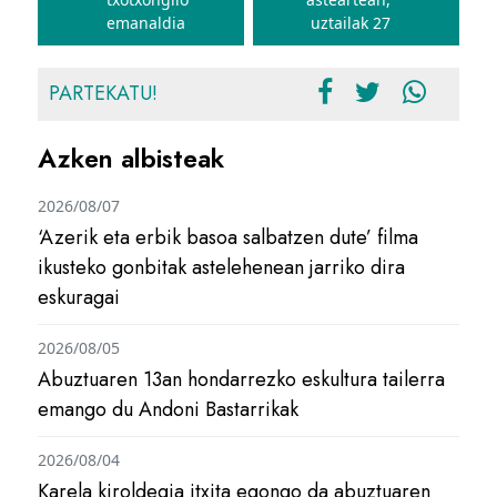
emanaldia
uztailak 27
PARTEKATU!
Azken albisteak
2026/08/07
‘Azerik eta erbik basoa salbatzen dute’ filma
ikusteko gonbitak astelehenean jarriko dira
eskuragai
2026/08/05
Abuztuaren 13an hondarrezko eskultura tailerra
emango du Andoni Bastarrikak
2026/08/04
Karela kiroldegia itxita egongo da abuztuaren