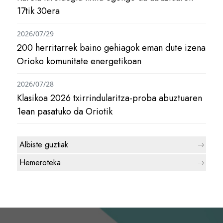
17tik 30era
2026/07/29
200 herritarrek baino gehiagok eman dute izena
Orioko komunitate energetikoan
2026/07/28
Klasikoa 2026 txirrindularitza-proba abuztuaren
1ean pasatuko da Oriotik
Albiste guztiak
Hemeroteka