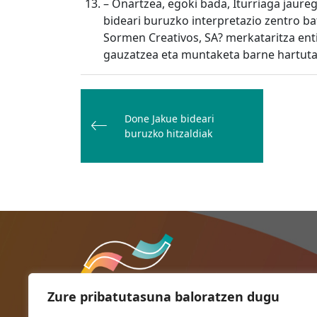
– Onartzea, egoki bada, Iturriaga jaure
bideari buruzko interpretazio zentro b
Sormen Creativos, SA? merkataritza enti
gauzatzea eta muntaketa barne hartuta)
Bidalketetan
zehar
Done Jakue bideari
nabigatu
buruzko hitzaldiak
Zure pribatutasuna baloratzen dugu