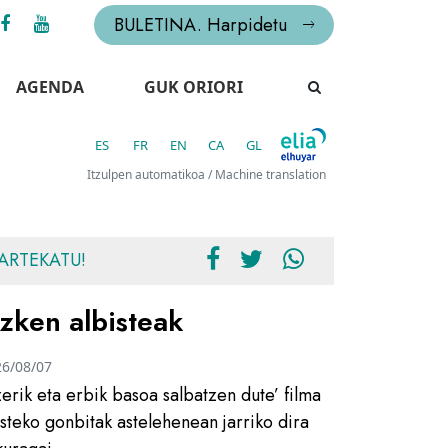
BULETINA. Harpidetu
AGENDA
GUK ORIORI
ES
FR
EN
CA
GL
Itzulpen automatikoa / Machine translation
ARTEKATU!
zken albisteak
26/08/07
zerik eta erbik basoa salbatzen dute’ filma
usteko gonbitak astelehenean jarriko dira