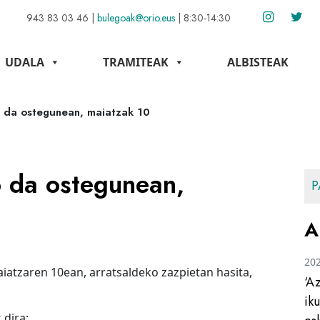
943 83 03 46
|
bulegoak@orio.eus
|
8:30-14:30
UDALA
TRAMITEAK
ALBISTEAK
o da ostegunean, maiatzak 10
o da ostegunean,
P
A
20
iatzaren 10ean, arratsaldeko zazpietan hasita,
‘A
ik
 dira: