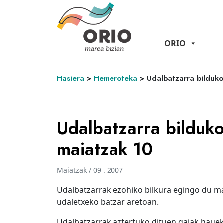
ORIO
Hasiera
>
Hemeroteka
>
Udalbatzarra bilduk
Udalbatzarra bilduk
maiatzak 10
Maiatzak / 09 . 2007
Udalbatzarrak ezohiko bilkura egingo du ma
udaletxeko batzar aretoan.
Udalbatzarrak aztertuko dituen gaiak hauek