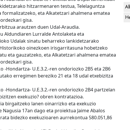
kidetzarako hitzarmenaren testua, Telelaguntza
Al
 formalizatzeko, eta Alkatetzari ahalmena ematea
He
ordezkari gisa.
erbitzua arautzen duen Udal-Araudia.
u Aldundiaren Lurralde Antolaketa eta
oko Udalak sinatu beharreko lankidetzarako
Historikoko oinezkoen irisgarritasuna hobetzeko
zatu eta gauzatzeko, eta Alkatetzari ahalmena ematea
ordezkari gisa.
-ko -Hondartza- U.E.3.2.-ren ondoriozko 2B5 eta 2B6
utako erregimen bereziko 21 eta 18 udal etxebizitza
-ko -Hondartza- U.E.3.2.-ren ondoriozko 2B4 partzelan
bizitzen exekuzio? obren kontratazioa.
ia birgaitzeko lanen oinarrizko eta exekuzio
le Nagusia 17an dago eta proiektua Jaime Abalos
ntrata bidezko exekuzioaren aurrekontua 580.051,86