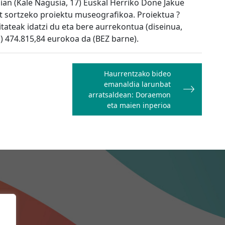
gian (Kale Nagusia, 17) Euskal Herriko Done Jakue
at sortzeko proiektu museografikoa. Proiektua ?
tateak idatzi du eta bere aurrekontua (diseinua,
 474.815,84 eurokoa da (BEZ barne).
Haurrentzako bideo
emanaldia larunbat
arratsaldean: Doraemon
eta maien inperioa