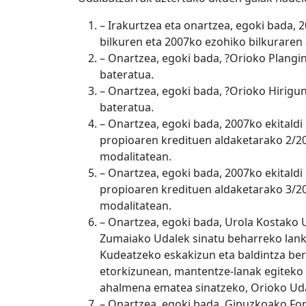
– Irakurtzea eta onartzea, egoki bada, 
bilkuren eta 2007ko ezohiko bilkuraren 
– Onartzea, egoki bada, ?Orioko Plangi
bateratua.
– Onartzea, egoki bada, ?Orioko Hirigun
bateratua.
– Onartzea, egoki bada, 2007ko ekital
propioaren kredituen aldaketarako 2/2
modalitatean.
– Onartzea, egoki bada, 2007ko ekital
propioaren kredituen aldaketarako 3/2
modalitatean.
– Onartzea, egoki bada, Urola Kostako Ud
Zumaiako Udalek sinatu beharreko lank
Kudeatzeko eskakizun eta baldintza berri
etorkizunean, mantentze-lanak egiteko
ahalmena ematea sinatzeko, Orioko Udal
– Onartzea, egoki bada, Gipuzkoako Fo