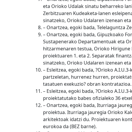
eta Orioko Udalak sinatu beharreko lan
Zerbitzuaren Kudeaketa-lanen esleipena
sinatzeko, Orioko Udalaren izenean eta 
– Onartzea, egoki bada, Telelaguntza Z
– Onartzea, egoki bada, Gipuzkoako For
Sustapenerako Departamentuak eta Ori
hitzarmenaren testua, Orioko Hirigune 
proiektuaren 1. eta 2. Separatak finant
sinatzeko, Orioko Udalaren izenean eta 
– Esleitzea, egoki bada, ?Orioko A.I.U.3
partzeletan, hurrenez hurren, proiektat
tasatuen exekuzio? obran kontratazioa.
– Esleitzea, egoki bada, ?Orioko A.I.U.3
proiektatutako babes ofizialeko 36 etxe
– Onartzea, egoki bada, Iturriaga jaureg
proiektua. Iturriaga jauregia Orioko Ka
arkitektoak idatzi du. Proiektuaren ko
eurokoa da (BEZ barne).