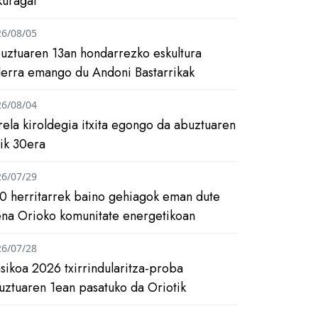
kuragai
26/08/05
uztuaren 13an hondarrezko eskultura
ilerra emango du Andoni Bastarrikak
26/08/04
rela kiroldegia itxita egongo da abuztuaren
tik 30era
26/07/29
0 herritarrek baino gehiagok eman dute
ena Orioko komunitate energetikoan
26/07/28
asikoa 2026 txirrindularitza-proba
uztuaren 1ean pasatuko da Oriotik