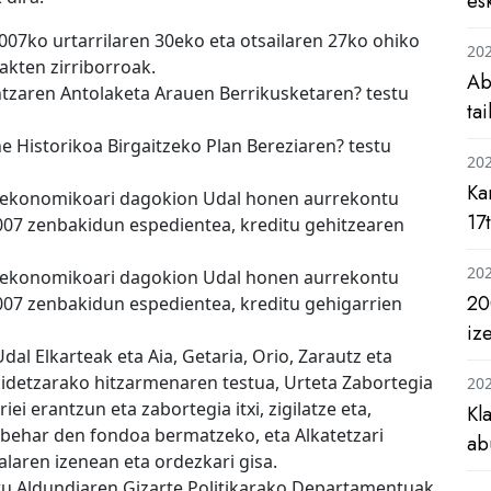
es
2007ko urtarrilaren 30eko eta otsailaren 27ko ohiko
20
akten zirriborroak.
Ab
ntzaren Antolaketa Arauen Berrikusketaren? testu
ta
e Historikoa Birgaitzeko Plan Bereziaren? testu
20
Ka
di ekonomikoari dagokion Udal honen aurrekontu
17
007 zenbakidun espedientea, kreditu gehitzearen
20
di ekonomikoari dagokion Udal honen aurrekontu
20
007 zenbakidun espedientea, kreditu gehigarrien
iz
al Elkarteak eta Aia, Getaria, Orio, Zarautz eta
idetzarako hitzarmenaren testua, Urteta Zabortegia
20
ei erantzun eta zabortegia itxi, zigilatze eta,
Kl
 behar den fondoa bermatzeko, eta Alkatetzari
ab
aren izenean eta ordezkari gisa.
ru Aldundiaren Gizarte Politikarako Departamentuak