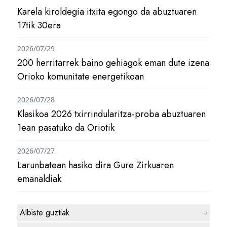
Karela kiroldegia itxita egongo da abuztuaren
17tik 30era
2026/07/29
200 herritarrek baino gehiagok eman dute izena
Orioko komunitate energetikoan
2026/07/28
Klasikoa 2026 txirrindularitza-proba abuztuaren
1ean pasatuko da Oriotik
2026/07/27
Larunbatean hasiko dira Gure Zirkuaren
emanaldiak
Albiste guztiak