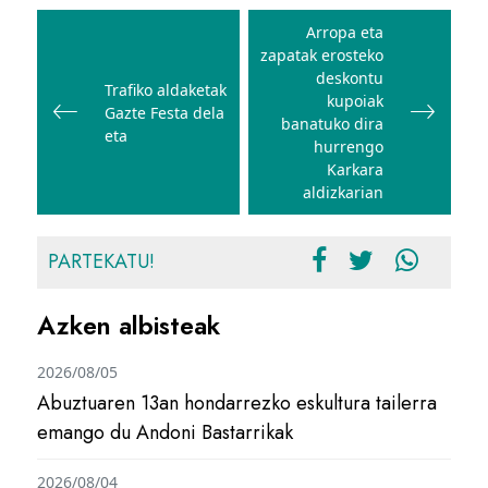
Bidalketetan
zehar
Arropa eta
zapatak erosteko
nabigatu
deskontu
Trafiko aldaketak
kupoiak
Gazte Festa dela
banatuko dira
eta
hurrengo
Karkara
aldizkarian
PARTEKATU!
Azken albisteak
2026/08/05
Abuztuaren 13an hondarrezko eskultura tailerra
emango du Andoni Bastarrikak
2026/08/04