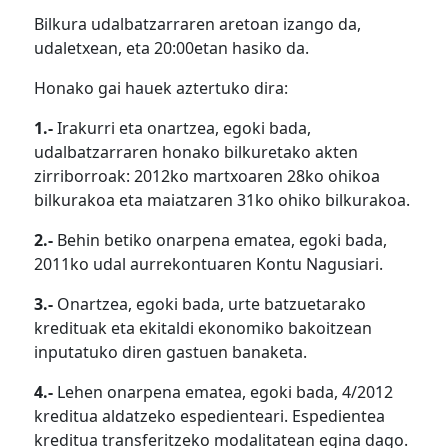
Bilkura udalbatzarraren aretoan izango da,
udaletxean, eta 20:00etan hasiko da.
Honako gai hauek aztertuko dira:
1.-
Irakurri eta onartzea, egoki bada,
udalbatzarraren honako bilkuretako akten
zirriborroak: 2012ko martxoaren 28ko ohikoa
bilkurakoa eta maiatzaren 31ko ohiko bilkurakoa.
2.-
Behin betiko onarpena ematea, egoki bada,
2011ko udal aurrekontuaren Kontu Nagusiari.
3.-
Onartzea, egoki bada, urte batzuetarako
kredituak eta ekitaldi ekonomiko bakoitzean
inputatuko diren gastuen banaketa.
4.-
Lehen onarpena ematea, egoki bada, 4/2012
kreditua aldatzeko espedienteari. Espedientea
kreditua transferitzeko modalitatean egina dago.