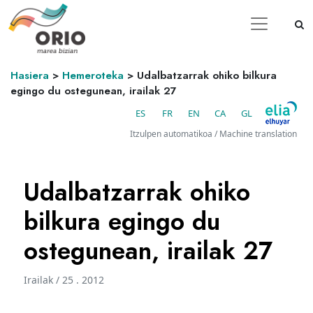
Hasiera
>
Hemeroteka
>
Udalbatzarrak ohiko bilkura
egingo du ostegunean, irailak 27
ES
FR
EN
CA
GL
Itzulpen automatikoa / Machine translation
Udalbatzarrak ohiko
bilkura egingo du
ostegunean, irailak 27
Irailak / 25 . 2012