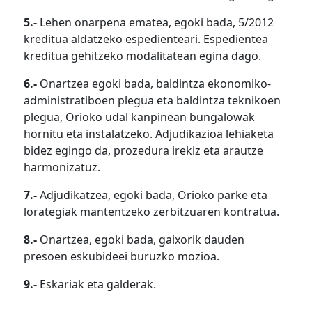
5.-
Lehen onarpena ematea, egoki bada, 5/2012
kreditua aldatzeko espedienteari. Espedientea
kreditua gehitzeko modalitatean egina dago.
6.-
Onartzea egoki bada, baldintza ekonomiko-
administratiboen plegua eta baldintza teknikoen
plegua, Orioko udal kanpinean bungalowak
hornitu eta instalatzeko. Adjudikazioa lehiaketa
bidez egingo da, prozedura irekiz eta arautze
harmonizatuz.
7.-
Adjudikatzea, egoki bada, Orioko parke eta
lorategiak mantentzeko zerbitzuaren kontratua.
8.-
Onartzea, egoki bada, gaixorik dauden
presoen eskubideei buruzko mozioa.
9.-
Eskariak eta galderak.