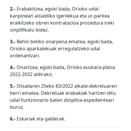
2.-
Erabakitzea, egoki bada, Orioko udal-
kanpinean aisialdiko igerilekua eta ur-parkea
eraikitzeko obren kontratazioa prozedura ireki
sinplifikatu bidez.
3.-
Behin betiko onarpena ematea, egoki bada,
Orioko aparkalekuak erregulatzeko udal
ordenantzari.
4.-
Onartzea, egoki bada, Orioko euskara-plana
2022-2032 aldirako.
5.-
Otsailaren 25eko 83/2022 alkate-dekretuaren
berri ematea. Dekretuak erabakiak hartzen ditu
udal-funtzionario baten diziplina-espedienteari
buruz.
6.-
Eskariak eta galderak.
Bidalketetan