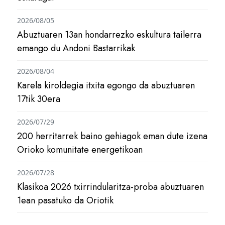
2026/08/05
Abuztuaren 13an hondarrezko eskultura tailerra
emango du Andoni Bastarrikak
2026/08/04
Karela kiroldegia itxita egongo da abuztuaren
17tik 30era
2026/07/29
200 herritarrek baino gehiagok eman dute izena
Orioko komunitate energetikoan
2026/07/28
Klasikoa 2026 txirrindularitza-proba abuztuaren
1ean pasatuko da Oriotik