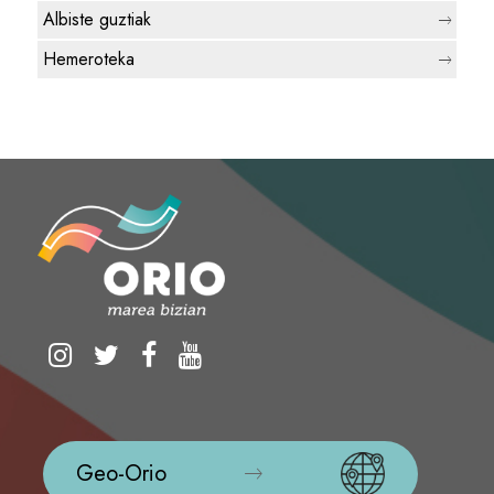
Albiste guztiak
Hemeroteka
Geo-Orio