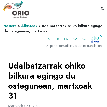
Hasiera
>
Albisteak
>
Udalbatzarrak ohiko bilkura egingo
du ostegunean, martxoak 31
ES
FR
EN
CA
GL
Itzulpen automatikoa / Machine translation
Udalbatzarrak ohiko
bilkura egingo du
ostegunean, martxoak
31
Martxoak / 29 . 2022