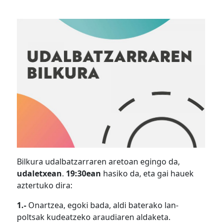
Bilkura udalbatzarraren aretoan egingo da,
udaletxean
.
19:30ean
hasiko da, eta gai hauek
aztertuko dira:
1.-
Onartzea, egoki bada, aldi baterako lan-
poltsak kudeatzeko araudiaren aldaketa.