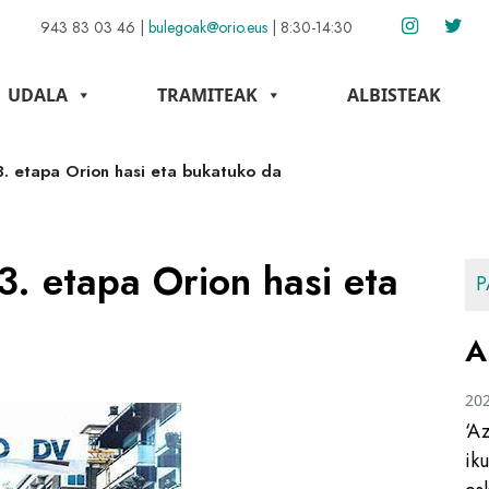
943 83 03 46
|
bulegoak@orio.eus
|
8:30-14:30
UDALA
TRAMITEAK
ALBISTEAK
 3. etapa Orion hasi eta bukatuko da
3. etapa Orion hasi eta
P
A
20
‘A
ik