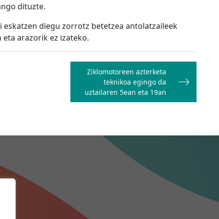
ango dituzte.
i eskatzen diegu zorrotz betetzea antolatzaileek
ta arazorik ez izateko.
Ziklomotoreen azterketa
teknikoa egingo da
uztailaren 5ean eta 19an