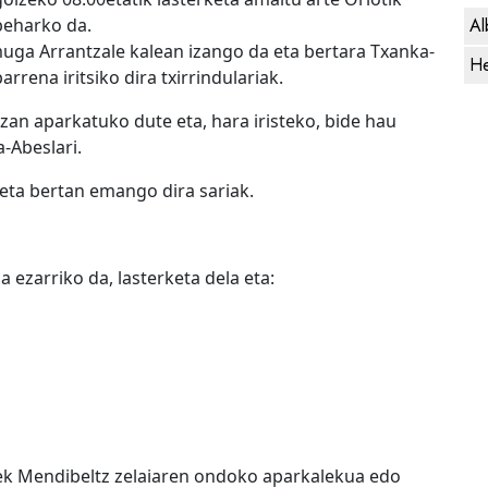
beharko da.
Al
muga Arrantzale kalean izango da eta bertara Txanka-
He
rrena iritsiko dira txirrindulariak.
zan aparkatuko dute eta, hara iristeko, bide hau
-Abeslari.
eta bertan emango dira sariak.
ezarriko da, lasterketa dela eta:
ek Mendibeltz zelaiaren ondoko aparkalekua edo