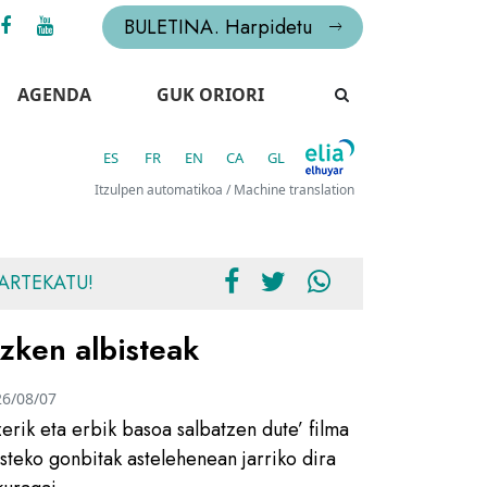
BULETINA. Harpidetu
AGENDA
GUK ORIORI
ES
FR
EN
CA
GL
Itzulpen automatikoa / Machine translation
ARTEKATU!
zken albisteak
26/08/07
zerik eta erbik basoa salbatzen dute’ filma
usteko gonbitak astelehenean jarriko dira