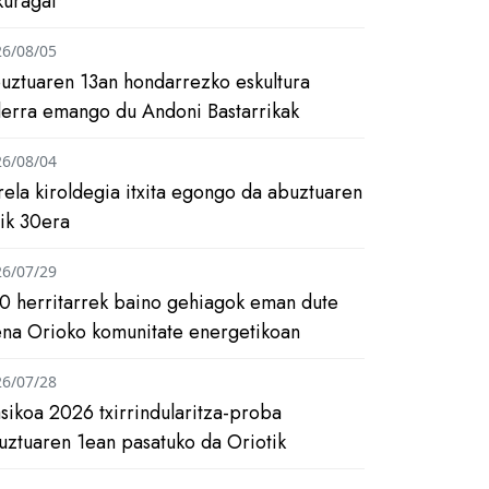
kuragai
26/08/05
uztuaren 13an hondarrezko eskultura
ilerra emango du Andoni Bastarrikak
26/08/04
rela kiroldegia itxita egongo da abuztuaren
tik 30era
26/07/29
0 herritarrek baino gehiagok eman dute
ena Orioko komunitate energetikoan
26/07/28
asikoa 2026 txirrindularitza-proba
uztuaren 1ean pasatuko da Oriotik