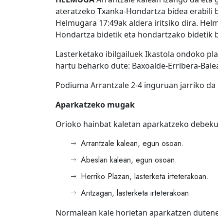
ateratzeko Txanka-Hondartza bidea erabili 
Helmugara 17:49ak aldera iritsiko dira. Hel
Hondartza bidetik eta hondartzako bidetik ba
Lasterketako ibilgailuek Ikastola ondoko pla
hartu beharko dute: Baxoalde-Erribera-Balea
Podiuma Arrantzale 2-4 inguruan jarriko da 
Aparkatzeko mugak
Orioko hainbat kaletan aparkatzeko debekua 
Arrantzale kalean, egun osoan.
Abeslari kalean, egun osoan.
Herriko Plazan, lasterketa irteterakoan.
Aritzagan, lasterketa irteterakoan.
Normalean kale horietan aparkatzen duten