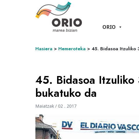
ORIO
Hasiera
>
Hemeroteka
>
45. Bidasoa Itzuliko
45. Bidasoa Itzuliko 
bukatuko da
Maiatzak / 02 . 2017