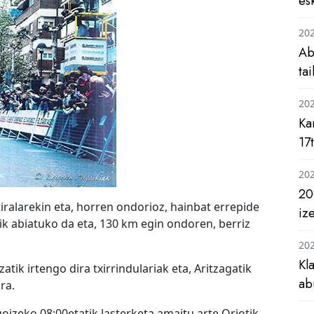
es
20
Ab
ta
20
Ka
17
20
20
iralarekin eta, horren ondorioz, hainbat errepide
iz
otik abiatuko da eta, 130 km egin ondoren, berriz
20
Kl
tik irtengo dira txirrindulariak eta, Aritzagatik
ab
ra.
oizeko 08:00etatik lasterketa amaitu arte Oriotik