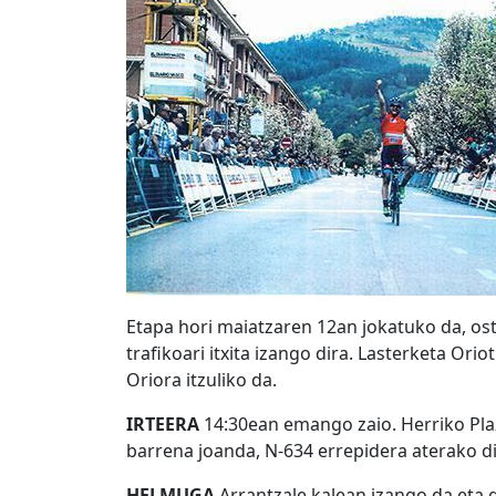
Etapa hori maiatzaren 12an jokatuko da, ost
trafikoari itxita izango dira. Lasterketa Ori
Oriora itzuliko da.
IRTEERA
14:30ean emango zaio. Herriko Plaza
barrena joanda, N-634 errepidera aterako di
HELMUGA
Arrantzale kalean izango da eta g