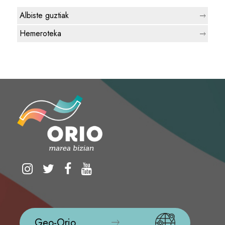
Albiste guztiak
Hemeroteka
Geo-Orio