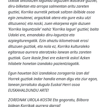
txikiak antolatzen lagundu diguzuen ikastetxe guztiei,
diru-bilketan eta arropa salmentan aritu zareten
guztiei, Korrika aurretik petoak saltzen ibilbide osoa
egin zenutenei, argazkiak atera eta gure esku utzi
dituzuenoi; eta noski, zuen ekarpena egin duzuen
‘Korrika laguntzaile’ nahiz ‘Korrika lagun’ guztiei; baita
Udalei ere, emandako diru-laguntza eta
azpiegiturengatik. Ezin ahaztu kilometroak erosi
dituzuen guztiak, eta nola ez, Korrika kulturaleko
egitaraua aurrera ateratzeko lanean aritu zareten
guztiak. Gure ikasle finei ere eskerrik asko! Azken
hilabete honetan izandako pazientziagatik.
Egun hauetan bizi izandakoa zoragarria izan da!
Horrek guztiak indar handia eman digu eta ziur egon,
lanean jarraituko dugula Euskal Herri osoa
EUSKAHALDUNDU ARTE!
ZORIONAK UROLA-KOSTA! Eta gogoratu, Bilbora
bidean Korrikak aurrera darrai!