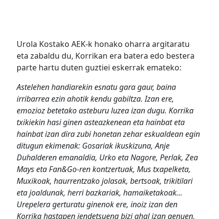
Urola Kostako AEK-k honako oharra argitaratu
eta zabaldu du, Korrikan era batera edo bestera
parte hartu duten guztiei eskerrak emateko:
Astelehen handiarekin esnatu gara gaur, baina
irribarrea ezin ahotik kendu gabiltza. Izan ere,
emozioz betetako asteburu luzea izan dugu. Korrika
txikiekin hasi ginen asteazkenean eta hainbat eta
hainbat izan dira zubi honetan zehar eskualdean egin
ditugun ekimenak: Gosariak ikuskizuna, Anje
Duhalderen emanaldia, Urko eta Nagore, Perlak, Zea
Mays eta Fan&Go-ren kontzertuak, Mus txapelketa,
Muxikoak, haurrentzako jolasak, bertsoak, trikitilari
eta joaldunak, herri bazkariak, hamaiketakoak…
Urepelera gerturatu ginenok ere, inoiz izan den
Korrika hastapen jendetsuena bizi ahal izan genuen,