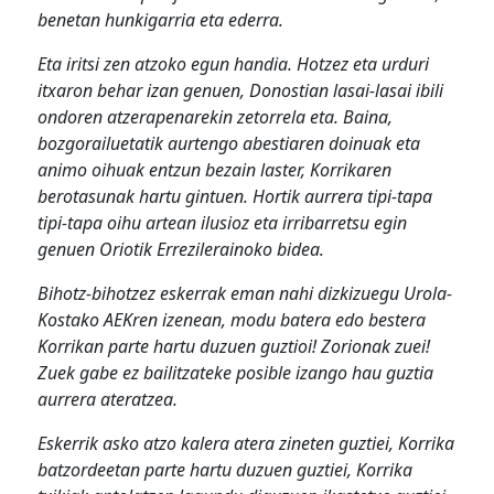
benetan hunkigarria eta ederra.
Eta iritsi zen atzoko egun handia. Hotzez eta urduri
itxaron behar izan genuen, Donostian lasai-lasai ibili
ondoren atzerapenarekin zetorrela eta. Baina,
bozgorailuetatik aurtengo abestiaren doinuak eta
animo oihuak entzun bezain laster, Korrikaren
berotasunak hartu gintuen. Hortik aurrera tipi-tapa
tipi-tapa oihu artean ilusioz eta irribarretsu egin
genuen Oriotik Errezilerainoko bidea.
Bihotz-bihotzez eskerrak eman nahi dizkizuegu Urola-
Kostako AEKren izenean, modu batera edo bestera
Korrikan parte hartu duzuen guztioi! Zorionak zuei!
Zuek gabe ez bailitzateke posible izango hau guztia
aurrera ateratzea.
Eskerrik asko atzo kalera atera zineten guztiei, Korrika
batzordeetan parte hartu duzuen guztiei, Korrika