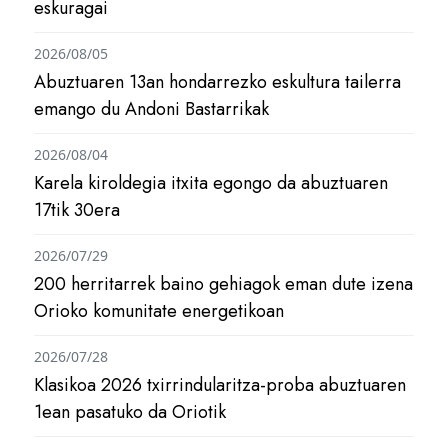
eskuragai
2026/08/05
Abuztuaren 13an hondarrezko eskultura tailerra
emango du Andoni Bastarrikak
2026/08/04
Karela kiroldegia itxita egongo da abuztuaren
17tik 30era
2026/07/29
200 herritarrek baino gehiagok eman dute izena
Orioko komunitate energetikoan
2026/07/28
Klasikoa 2026 txirrindularitza-proba abuztuaren
1ean pasatuko da Oriotik