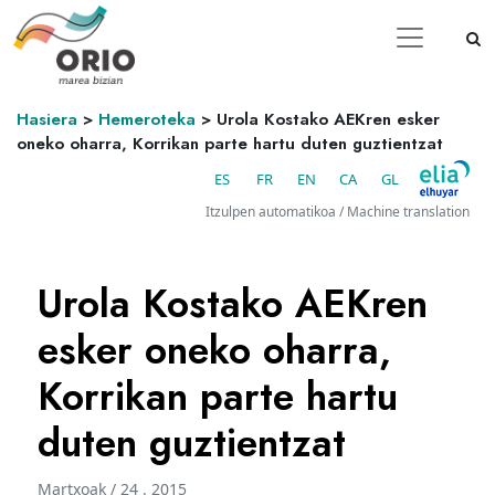
Hasiera
>
Hemeroteka
>
Urola Kostako AEKren esker
oneko oharra, Korrikan parte hartu duten guztientzat
ES
FR
EN
CA
GL
Itzulpen automatikoa / Machine translation
Urola Kostako AEKren
esker oneko oharra,
Korrikan parte hartu
duten guztientzat
Martxoak / 24 . 2015