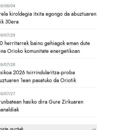
26/08/04
rela kiroldegia itxita egongo da abuztuaren
tik 30era
26/07/29
0 herritarrek baino gehiagok eman dute
ena Orioko komunitate energetikoan
26/07/28
asikoa 2026 txirrindularitza-proba
uztuaren 1ean pasatuko da Oriotik
26/07/27
runbatean hasiko dira Gure Zirkuaren
analdiak
biste guztiak