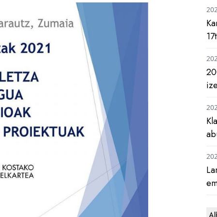
20
Ka
17
20
20
iz
20
Kl
ab
20
La
em
Al