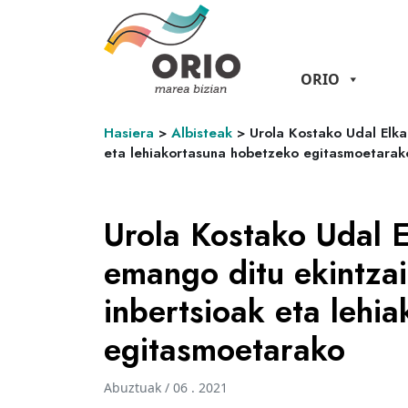
ORIO
Hasiera
>
Albisteak
>
Urola Kostako Udal Elka
eta lehiakortasuna hobetzeko egitasmoetarak
Urola Kostako Udal E
emango ditu ekintzai
inbertsioak eta lehi
egitasmoetarako
Abuztuak / 06 . 2021