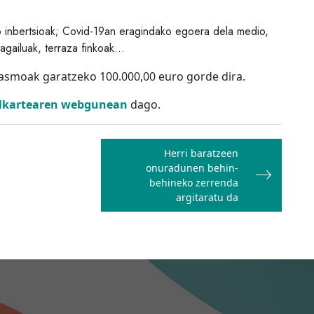
ko inbertsioak; Covid-19an eragindako egoera dela medio,
tagailuak, terraza finkoak…
asmoak garatzeko 100.000,00 euro gorde dira.
Elkartearen webgunean
dago.
Herri baratzeen
onuradunen behin-
behineko zerrenda
argitaratu da