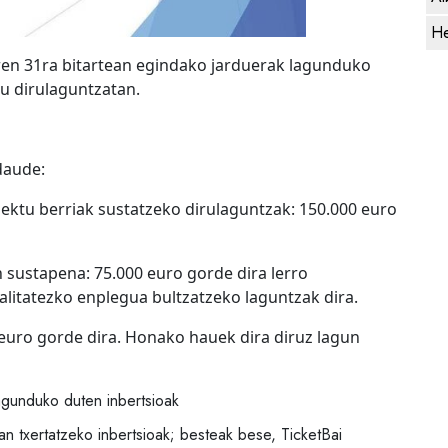
He
ren 31ra bitartean egindako jarduerak lagunduko
tu dirulaguntzatan.
daude:
ktu berriak sustatzeko dirulaguntzak: 150.000 euro
 sustapena: 75.000 euro gorde dira lerro
litatezko enplegua bultzatzeko laguntzak dira.
euro gorde dira. Honako hauek dira diruz lagun
gunduko duten inbertsioak
an txertatzeko inbertsioak; besteak bese, TicketBai