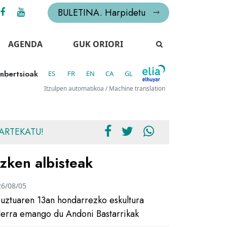
BULETINA. Harpidetu
AGENDA
GUK ORIORI
inbertsioak
ES
FR
EN
CA
GL
Itzulpen automatikoa / Machine translation
ARTEKATU!
zken albisteak
26/08/05
uztuaren 13an hondarrezko eskultura
ilerra emango du Andoni Bastarrikak