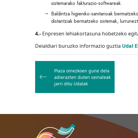
sistemarako fakturazio-softwareak.
Baldintza higieniko-sanitarioak bermatze
distantziak bermatzeko sistemak, lurrunez
4.-
Enpresen lehiakortasuna hobetzeko egit
Deialdiari buruzko informazio guztia
Udal 
Bidalketetan
zehar
Plaza oinezkoen gune dela
adierazten duten seinaleak
nabigatu
jarri ditu Udalak