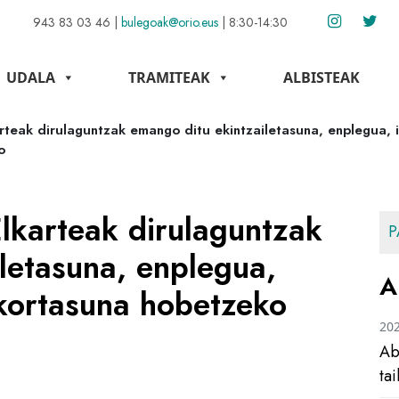
943 83 03 46
|
bulegoak@orio.eus
|
8:30-14:30
UDALA
TRAMITEAK
ALBISTEAK
rteak dirulaguntzak emango ditu ekintzailetasuna, enplegua, 
o
lkarteak dirulaguntzak
P
letasuna, enplegua,
A
akortasuna hobetzeko
20
Ab
ta