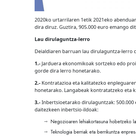
2020ko urtarrilaren 1etik 2021eko abendua
dira diruz. Guztira, 905.000 euro emango di
Lau dirulaguntza-lerro
Deialdiaren barruan lau dirulaguntza-lerro 
1.-
Jarduera ekonomikoak sortzeko edo proie
gorde dira lerro honetarako.
2.-
Kontratazioa eta kalitatezko enpleguaren
honetarako. Langabeak kontratatzeko eta ka
3.-
Inbertsioetarako dirulaguntzak: 500.000 
daitezkeen inbertsio-ildoak:
Negozioaren lehiakortasuna hobetzeko la
Teknologia berriak eta berrikuntza enpres