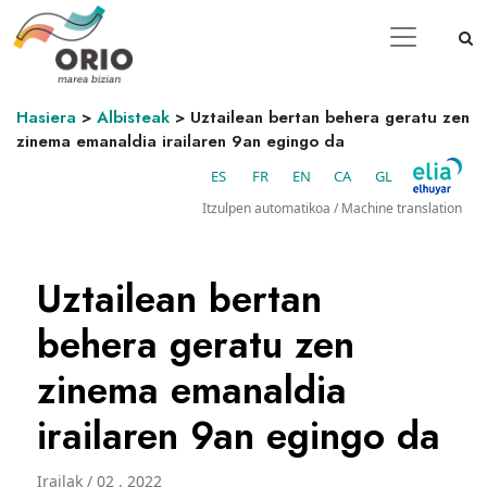
Hasiera
>
Albisteak
>
Uztailean bertan behera geratu zen
zinema emanaldia irailaren 9an egingo da
ES
FR
EN
CA
GL
Itzulpen automatikoa / Machine translation
Uztailean bertan
behera geratu zen
zinema emanaldia
irailaren 9an egingo da
Irailak / 02 . 2022