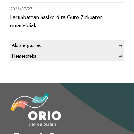
2026/07/27
Larunbatean hasiko dira Gure Zirkuaren
emanaldiak
Albiste guztiak
Hemeroteka