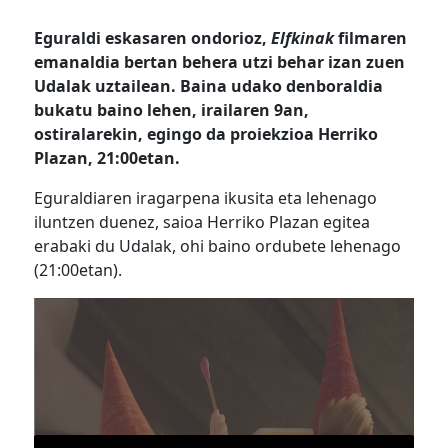
Eguraldi eskasaren ondorioz,
Elfkinak
filmaren
emanaldia bertan behera utzi behar izan zuen
Udalak uztailean. Baina udako denboraldia
bukatu baino lehen, irailaren 9an,
ostiralarekin, egingo da proiekzioa Herriko
Plazan, 21:00etan.
Eguraldiaren iragarpena ikusita eta lehenago
iluntzen duenez, saioa Herriko Plazan egitea
erabaki du Udalak, ohi baino ordubete lehenago
(21:00etan).