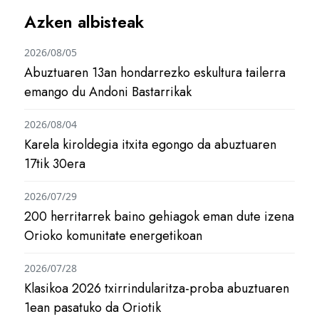
Azken albisteak
2026/08/05
Abuztuaren 13an hondarrezko eskultura tailerra
emango du Andoni Bastarrikak
2026/08/04
Karela kiroldegia itxita egongo da abuztuaren
17tik 30era
2026/07/29
200 herritarrek baino gehiagok eman dute izena
Orioko komunitate energetikoan
2026/07/28
Klasikoa 2026 txirrindularitza-proba abuztuaren
1ean pasatuko da Oriotik