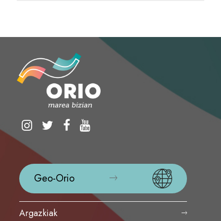
Geo-Orio
Argazkiak