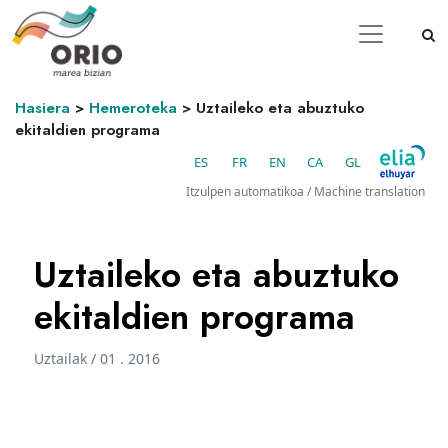
Hasiera
>
Hemeroteka
>
Uztaileko eta abuztuko
ekitaldien programa
ES
FR
EN
CA
GL
Itzulpen automatikoa / Machine translation
Uztaileko eta abuztuko
ekitaldien programa
Uztailak / 01 . 2016