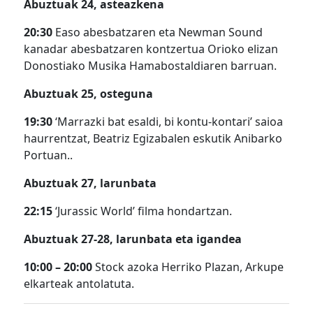
Abuztuak 24, asteazkena
20:30
Easo abesbatzaren eta Newman Sound
kanadar abesbatzaren kontzertua Orioko elizan
Donostiako Musika Hamabostaldiaren barruan.
Abuztuak 25, osteguna
19:30
‘Marrazki bat esaldi, bi kontu-kontari’ saioa
haurrentzat, Beatriz Egizabalen eskutik Anibarko
Portuan..
Abuztuak 27, larunbata
22:15
‘Jurassic World’ filma hondartzan.
Abuztuak 27-28, larunbata eta igandea
10:00 – 20:00
Stock azoka Herriko Plazan, Arkupe
elkarteak antolatuta.