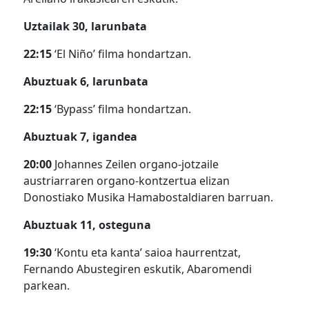
Uztailak 30, larunbata
22:15
‘El Niño’ filma hondartzan.
Abuztuak 6, larunbata
22:15
‘Bypass’ filma hondartzan.
Abuztuak 7, igandea
20:00
Johannes Zeilen organo-jotzaile
austriarraren organo-kontzertua elizan
Donostiako Musika Hamabostaldiaren barruan.
Abuztuak 11, osteguna
19:30
‘Kontu eta kanta’ saioa haurrentzat,
Fernando Abustegiren eskutik, Abaromendi
parkean.