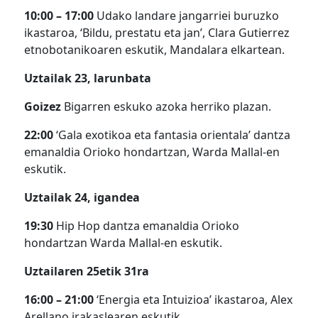
10:00 – 17:00
Udako landare jangarriei buruzko
ikastaroa, ‘Bildu, prestatu eta jan’, Clara Gutierrez
etnobotanikoaren eskutik, Mandalara elkartean.
Uztailak 23, larunbata
Goizez
Bigarren eskuko azoka herriko plazan.
22:00
‘Gala exotikoa eta fantasia orientala’ dantza
emanaldia Orioko hondartzan, Warda Mallal-en
eskutik.
Uztailak 24, igandea
19:30
Hip Hop dantza emanaldia Orioko
hondartzan Warda Mallal-en eskutik.
Uztailaren 25etik 31ra
16:00 – 21:00
‘Energia eta Intuizioa’ ikastaroa, Alex
Arellano irakaslearen eskutik.