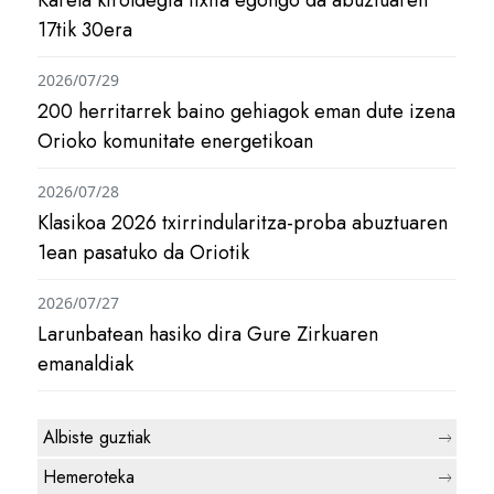
Karela kiroldegia itxita egongo da abuztuaren
17tik 30era
2026/07/29
200 herritarrek baino gehiagok eman dute izena
Orioko komunitate energetikoan
2026/07/28
Klasikoa 2026 txirrindularitza-proba abuztuaren
1ean pasatuko da Oriotik
2026/07/27
Larunbatean hasiko dira Gure Zirkuaren
emanaldiak
Albiste guztiak
Hemeroteka