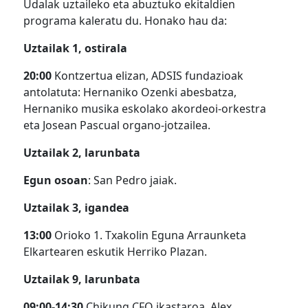
Udalak uztaileko eta abuztuko ekitaldien
programa kaleratu du. Honako hau da:
Uztailak 1, ostirala
20:00
Kontzertua elizan, ADSIS fundazioak
antolatuta: Hernaniko Ozenki abesbatza,
Hernaniko musika eskolako akordeoi-orkestra
eta Josean Pascual organo-jotzailea.
Uztailak 2, larunbata
Egun osoan
: San Pedro jaiak.
Uztailak 3, igandea
13:00
Orioko 1. Txakolin Eguna Arraunketa
Elkartearen eskutik Herriko Plazan.
Uztailak 9, larunbata
09:00-14:30
Chikung CFQ ikastaroa, Alex