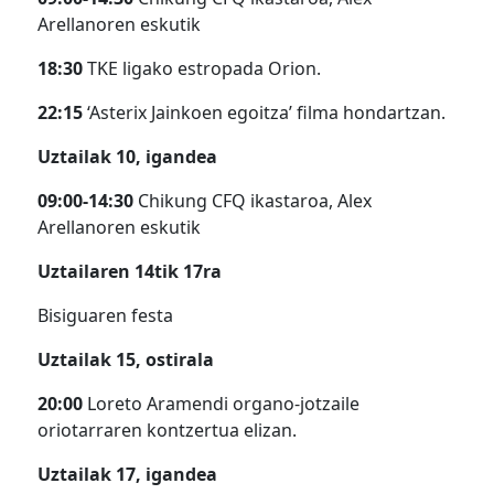
Arellanoren eskutik
18:30
TKE ligako estropada Orion.
22:15
‘Asterix Jainkoen egoitza’ filma hondartzan.
Uztailak 10, igandea
09:00-14:30
Chikung CFQ ikastaroa, Alex
Arellanoren eskutik
Uztailaren 14tik 17ra
Bisiguaren festa
Uztailak 15, ostirala
20:00
Loreto Aramendi organo-jotzaile
oriotarraren kontzertua elizan.
Uztailak 17, igandea