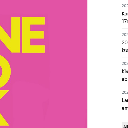
20
Ka
17
20
20
iz
20
Kl
ab
20
La
em
Al