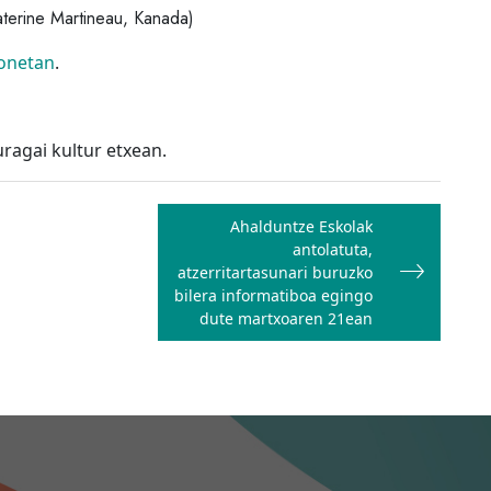
aterine Martineau, Kanada)
honetan
.
ragai kultur etxean.
Ahalduntze Eskolak
antolatuta,
atzerritartasunari buruzko
bilera informatiboa egingo
dute martxoaren 21ean