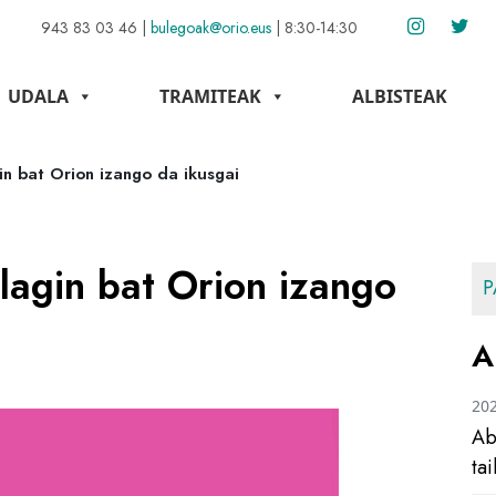
943 83 03 46
|
bulegoak@orio.eus
|
8:30-14:30
UDALA
TRAMITEAK
ALBISTEAK
in bat Orion izango da ikusgai
 lagin bat Orion izango
P
A
20
Ab
ta