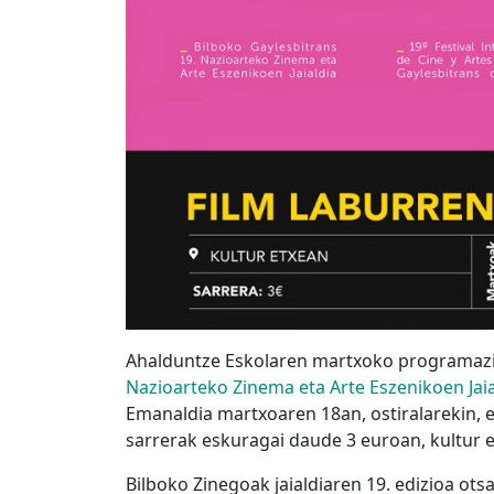
Ahalduntze Eskolaren martxoko programazi
Nazioarteko Zinema eta Arte Eszenikoen Jai
Emanaldia martxoaren 18an, ostiralarekin, e
sarrerak eskuragai daude 3 euroan, kultur 
Bilboko Zinegoak jaialdiaren 19. edizioa ots