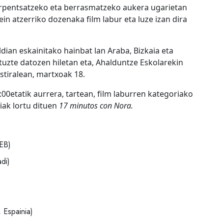
irpentsatzeko eta berrasmatzeko aukera ugarietan
ein atzerriko dozenaka film labur eta luze izan dira
ian eskainitako hainbat lan Araba, Bizkaia eta
uzte datozen hiletan eta, Ahalduntze Eskolarekin
stiralean, martxoak 18.
00etatik aurrera, tartean, film laburren kategoriako
iak lortu dituen
17 minutos con Nora.
EB)
di)
 Espainia)