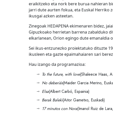
eraikitzeko eta nork bere burua nahieran b
jarri dute aurten fokua, eta Euskal Herriko z
ikusgai azken asteetan.
Zinegoak HEDAPENA ekimenaren bidez, jaiald
Gipuzkoako herrietan barrena zabalduko dit
elkarlanean, Orion egingo dute emanaldia o
Sei ikus-entzunezko proiektatuko dituzte 19:
ikusleen eta gazte epaimahaiaren sari berez
Hau izango da programazioa:
To the future, with love
(Shaleece Haas, A
No deberiás
(Maider Garcia Merino, Euska
Elsa
(Albert Carbó, Espainia)
Berak Baleki
(Aitor Gametxo, Euskadi)
17 minutos con Nora
(Imanol Ruiz de Lara,