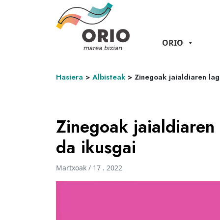
ORIO
Hasiera
>
Albisteak
>
Zinegoak jaialdiaren lag
Zinegoak jaialdiaren
da ikusgai
Martxoak / 17 . 2022