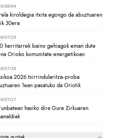
26/08/04
rela kiroldegia itxita egongo da abuztuaren
tik 30era
26/07/29
0 herritarrek baino gehiagok eman dute
ena Orioko komunitate energetikoan
26/07/28
asikoa 2026 txirrindularitza-proba
uztuaren 1ean pasatuko da Oriotik
26/07/27
runbatean hasiko dira Gure Zirkuaren
analdiak
biste guztiak