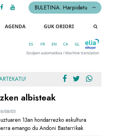
BULETINA. Harpidetu
AGENDA
GUK ORIORI
ES
FR
EN
CA
GL
Itzulpen automatikoa / Machine translation
ARTEKATU!
zken albisteak
26/08/05
uztuaren 13an hondarrezko eskultura
ilerra emango du Andoni Bastarrikak