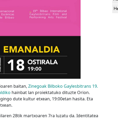
He
oaren baitan,
Zinegoak Bilboko Gaylesbitrans 19.
aldiko
hainbat lan proiektatuko dituzte Orion.
gingo dute kultur etxean, 19:00etan hasita. Eta
etxean.
ailaren 28tik martxoaren 7ra luzatu da. Identitatea