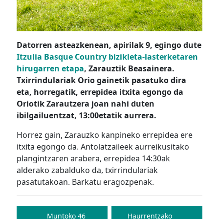
Datorren asteazkenean, apirilak 9, egingo dute
Itzulia Basque Country bizikleta-lasterketaren
hirugarren etapa
, Zarauztik Beasainera.
Txirrindulariak Orio gainetik pasatuko dira
eta, horregatik, errepidea itxita egongo da
Oriotik Zarautzera joan nahi duten
ibilgailuentzat, 13:00etatik aurrera.
Horrez gain, Zarauzko kanpineko errepidea ere
itxita egongo da. Antolatzaileek aurreikusitako
plangintzaren arabera, errepidea 14:30ak
alderako zabalduko da, txirrindulariak
pasatutakoan. Barkatu eragozpenak.
Bidalketetan
zehar
Muntoko 46
Haurrentzako