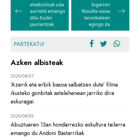
etxebizitzak uda
bigarren
nabigatu
aurretik emango
filosofia-saioa
ditu Eusko
larunbatean
Jaurlaritzak
egingo da
PARTEKATU!
Azken albisteak
2026/08/07
‘Azerik eta erbik basoa salbatzen dute’ filma
ikusteko gonbitak astelehenean jarriko dira
eskuragai
2026/08/05
Abuztuaren 13an hondarrezko eskultura tailerra
emango du Andoni Bastarrikak