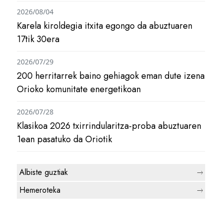
2026/08/04
Karela kiroldegia itxita egongo da abuztuaren
17tik 30era
2026/07/29
200 herritarrek baino gehiagok eman dute izena
Orioko komunitate energetikoan
2026/07/28
Klasikoa 2026 txirrindularitza-proba abuztuaren
1ean pasatuko da Oriotik
Albiste guztiak
Hemeroteka