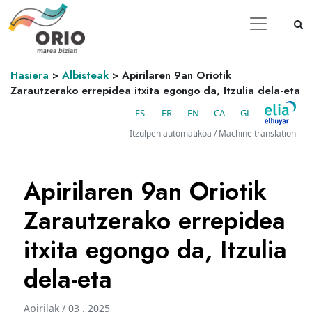
Hasiera
>
Albisteak
>
Apirilaren 9an Oriotik
Zarautzerako errepidea itxita egongo da, Itzulia dela-eta
ES
FR
EN
CA
GL
Itzulpen automatikoa / Machine translation
Apirilaren 9an Oriotik
Zarautzerako errepidea
itxita egongo da, Itzulia
dela-eta
Apirilak / 03 . 2025