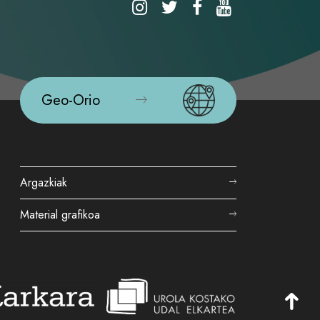
Geo-Orio
Argazkiak
Material grafikoa