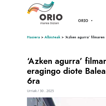
ORIO
Hasiera
>
Albisteak
>
‘Azken agurra’ filmaren
‘Azken agurra’ filma
eragingo diote Balea
6ra
Urriak / 30 . 2025