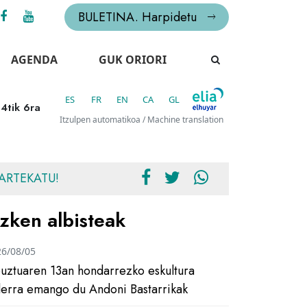
BULETINA. Harpidetu
AGENDA
GUK ORIORI
ES
FR
EN
CA
GL
 4tik 6ra
Itzulpen automatikoa / Machine translation
ARTEKATU!
zken albisteak
26/08/05
uztuaren 13an hondarrezko eskultura
ilerra emango du Andoni Bastarrikak