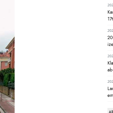
20
Ka
17
20
20
iz
20
Kl
ab
20
La
em
Al