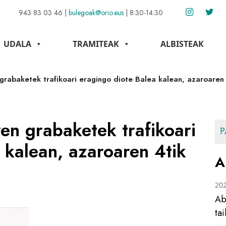
943 83 03 46
|
bulegoak@orio.eus
|
8:30-14:30
UDALA
TRAMITEAK
ALBISTEAK
 grabaketek trafikoari eragingo diote Balea kalean, azaroaren
ren grabaketek trafikoari
P
 kalean, azaroaren 4tik
A
20
Ab
ta