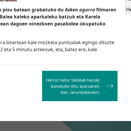
He
o pisu batean grabatuko du
Azken agurra
filmaren
ra Balea kaleko aparkaleku batzuk eta Karela
artean dagoen oinezkoen pasabidea okupatuko
era bitartean kale mozketa puntualak egingo dituzte
2 eta 5 minutu artekoak, eta, batez ere, kale
Herrio natur taldeak haziak
banatuko ditu azaroaren
8an, larunbatarekin