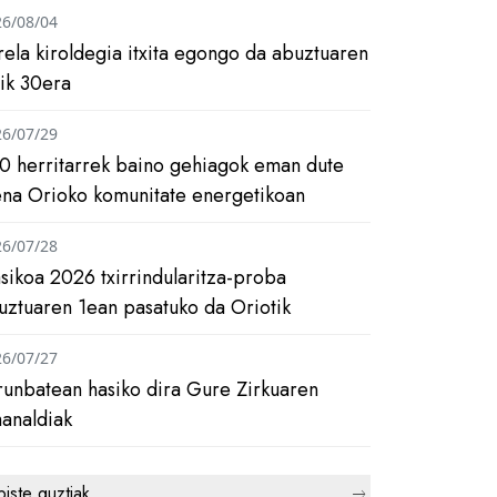
26/08/04
rela kiroldegia itxita egongo da abuztuaren
tik 30era
26/07/29
0 herritarrek baino gehiagok eman dute
ena Orioko komunitate energetikoan
26/07/28
asikoa 2026 txirrindularitza-proba
uztuaren 1ean pasatuko da Oriotik
26/07/27
runbatean hasiko dira Gure Zirkuaren
analdiak
biste guztiak