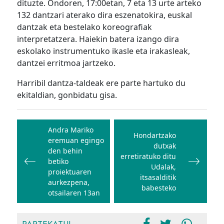
dituzte. Ondoren, 17:00etan, 7 eta 13 urte arteko
132 dantzari aterako dira eszenatokira, euskal
dantzak eta bestelako koreografiak
interpretatzera. Haiekin batera izango dira
eskolako instrumentuko ikasle eta irakasleak,
dantzei erritmoa jartzeko.
Harribil dantza-taldeak ere parte hartuko du
ekitaldian, gonbidatu gisa.
Bidalketetan
zehar
Andra Mariko
Hondartzako
eremuan egingo
nabigatu
dutxak
den behin
erretiratuko ditu
betiko
Udalak,
proiektuaren
itsasalditik
aurkezpena,
babesteko
otsailaren 13an