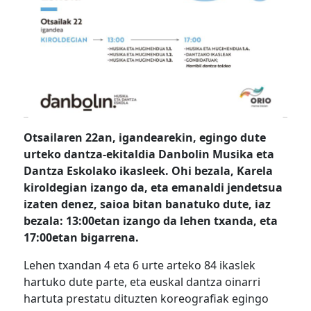
Otsailaren 22an, igandearekin, egingo dute
urteko dantza-ekitaldia Danbolin Musika eta
Dantza Eskolako ikasleek. Ohi bezala, Karela
kiroldegian izango da, eta emanaldi jendetsua
izaten denez, saioa bitan banatuko dute, iaz
bezala: 13:00etan izango da lehen txanda, eta
17:00etan bigarrena.
Lehen txandan 4 eta 6 urte arteko 84 ikaslek
hartuko dute parte, eta euskal dantza oinarri
hartuta prestatu dituzten koreografiak egingo