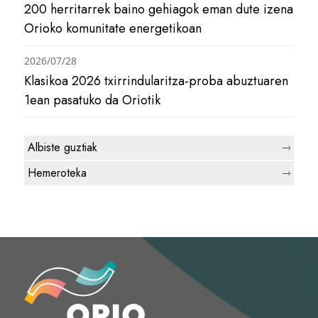
200 herritarrek baino gehiagok eman dute izena
Orioko komunitate energetikoan
2026/07/28
Klasikoa 2026 txirrindularitza-proba abuztuaren
1ean pasatuko da Oriotik
Albiste guztiak
Hemeroteka