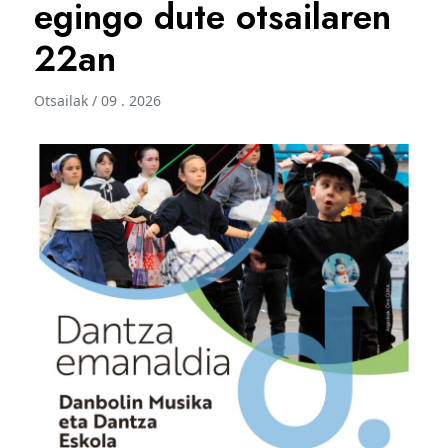
egingo dute otsailaren
22an
Otsailak / 09 . 2026