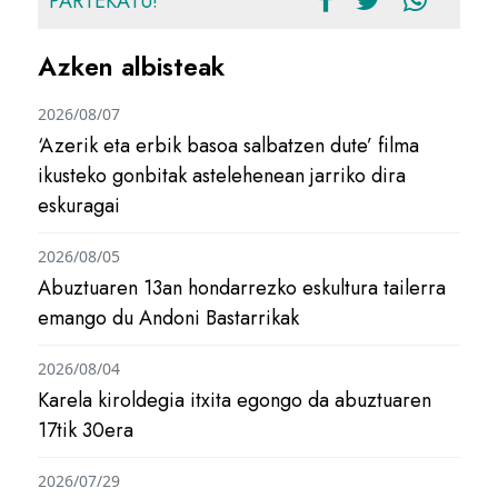
PARTEKATU!
Azken albisteak
2026/08/07
‘Azerik eta erbik basoa salbatzen dute’ filma
ikusteko gonbitak astelehenean jarriko dira
eskuragai
2026/08/05
Abuztuaren 13an hondarrezko eskultura tailerra
emango du Andoni Bastarrikak
2026/08/04
Karela kiroldegia itxita egongo da abuztuaren
17tik 30era
2026/07/29