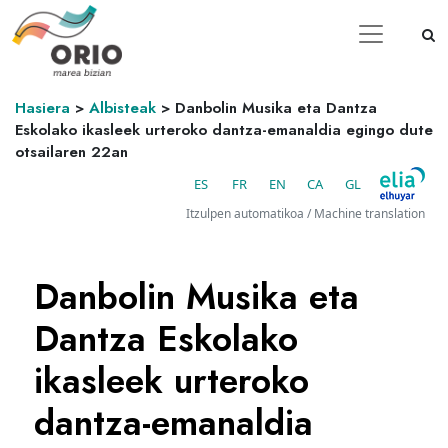
Hasiera
>
Albisteak
>
Danbolin Musika eta Dantza
Eskolako ikasleek urteroko dantza-emanaldia egingo dute
otsailaren 22an
ES
FR
EN
CA
GL
Itzulpen automatikoa / Machine translation
Danbolin Musika eta
Dantza Eskolako
ikasleek urteroko
dantza-emanaldia