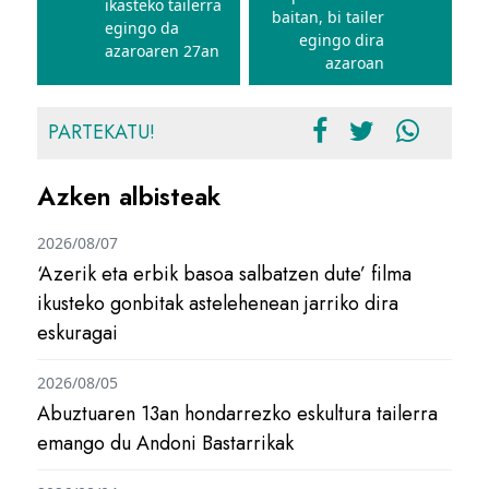
ikasteko tailerra
baitan, bi tailer
egingo da
egingo dira
azaroaren 27an
azaroan
PARTEKATU!
Azken albisteak
2026/08/07
‘Azerik eta erbik basoa salbatzen dute’ filma
ikusteko gonbitak astelehenean jarriko dira
eskuragai
2026/08/05
Abuztuaren 13an hondarrezko eskultura tailerra
emango du Andoni Bastarrikak