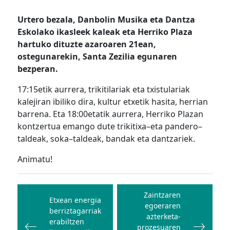
Urtero bezala, Danbolin Musika eta Dantza
Eskolako ikasleek kaleak eta Herriko Plaza
hartuko dituzte azaroaren 21ean,
ostegunarekin, Santa Zezilia egunaren
bezperan.
17:15etik aurrera, trikitilariak eta txistulariak
kalejiran ibiliko dira, kultur etxetik hasita, herrian
barrena. Eta 18:00etatik aurrera, Herriko Plazan
kontzertua emango dute trikitixa–eta pandero–
taldeak, soka–taldeak, bandak eta dantzariek.
Animatu!
Bidalketetan
zehar
Zaintzaren
Etxean energia
egoeraren
nabigatu
berriztagarriak
azterketa-
erabiltzen
prozesuaren