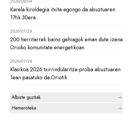
2026/08/04
Karela kiroldegia itxita egongo da abuztuaren
17tik 30era
2026/07/29
200 herritarrek baino gehiagok eman dute izena
Orioko komunitate energetikoan
2026/07/28
Klasikoa 2026 txirrindularitza-proba abuztuaren
1ean pasatuko da Oriotik
Albiste guztiak
Hemeroteka