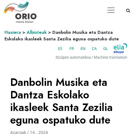
Hasiera
>
Albisteak
>
Danbolin Musika eta Dantza
Eskolako ikasleek Santa Zezilia eguna ospatuko dute
ES
FR
EN
CA
GL
Itzulpen automatikoa / Machine translation
Danbolin Musika eta
Dantza Eskolako
ikasleek Santa Zezilia
eguna ospatuko dute
Azaroak / 14 . 2024