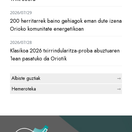
2026/07/29
200 herritarrek baino gehiagok eman dute izena
Orioko komunitate energetikoan
2026/07/28
Klasikoa 2026 txirrindularitza-proba abuztuaren
1ean pasatuko da Oriotik
Albiste guztiak
Hemeroteka