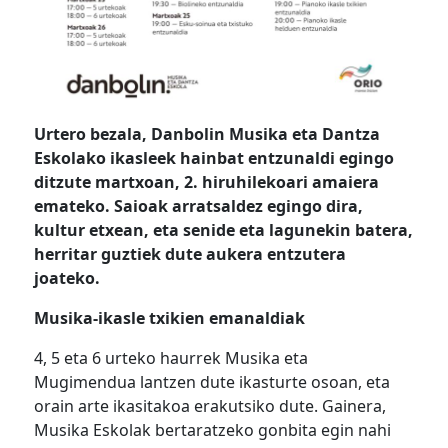
Urtero bezala, Danbolin Musika eta Dantza
Eskolako ikasleek hainbat entzunaldi egingo
ditzute martxoan, 2. hiruhilekoari amaiera
emateko. Saioak arratsaldez egingo dira,
kultur etxean, eta senide eta lagunekin batera,
herritar guztiek dute aukera entzutera
joateko.
Musika-ikasle txikien emanaldiak
4, 5 eta 6 urteko haurrek Musika eta
Mugimendua lantzen dute ikasturte osoan, eta
orain arte ikasitakoa erakutsiko dute. Gainera,
Musika Eskolak bertaratzeko gonbita egin nahi