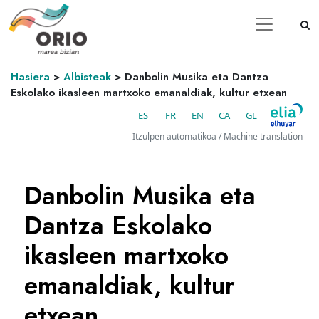
Hasiera
>
Albisteak
>
Danbolin Musika eta Dantza
Eskolako ikasleen martxoko emanaldiak, kultur etxean
ES
FR
EN
CA
GL
Itzulpen automatikoa / Machine translation
Danbolin Musika eta
Dantza Eskolako
ikasleen martxoko
emanaldiak, kultur
etxean