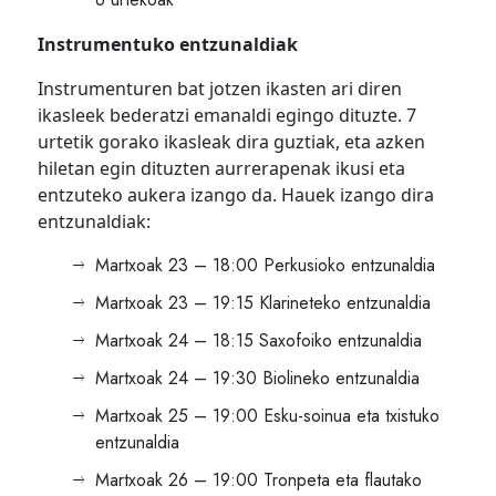
Instrumentuko entzunaldiak
Instrumenturen bat jotzen ikasten ari diren
ikasleek bederatzi emanaldi egingo dituzte. 7
urtetik gorako ikasleak dira guztiak, eta azken
hiletan egin dituzten aurrerapenak ikusi eta
entzuteko aukera izango da. Hauek izango dira
entzunaldiak:
Martxoak 23 – 18:00 Perkusioko entzunaldia
Martxoak 23 – 19:15 Klarineteko entzunaldia
Martxoak 24 – 18:15 Saxofoiko entzunaldia
Martxoak 24 – 19:30 Biolineko entzunaldia
Martxoak 25 – 19:00 Esku-soinua eta txistuko
entzunaldia
Martxoak 26 – 19:00 Tronpeta eta flautako