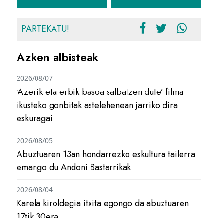
PARTEKATU!
Azken albisteak
2026/08/07
‘Azerik eta erbik basoa salbatzen dute’ filma
ikusteko gonbitak astelehenean jarriko dira
eskuragai
2026/08/05
Abuztuaren 13an hondarrezko eskultura tailerra
emango du Andoni Bastarrikak
2026/08/04
Karela kiroldegia itxita egongo da abuztuaren
17tik 30era