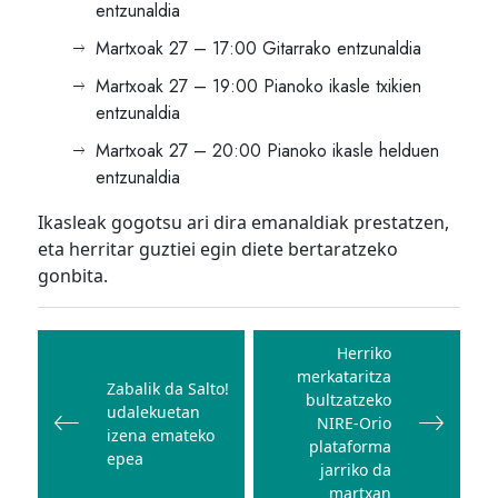
entzunaldia
Martxoak 27 – 17:00 Gitarrako entzunaldia
Martxoak 27 – 19:00 Pianoko ikasle txikien
entzunaldia
Martxoak 27 – 20:00 Pianoko ikasle helduen
entzunaldia
Ikasleak gogotsu ari dira emanaldiak prestatzen,
eta herritar guztiei egin diete bertaratzeko
gonbita.
Bidalketetan
zehar
Herriko
merkataritza
nabigatu
Zabalik da Salto!
bultzatzeko
udalekuetan
NIRE-Orio
izena emateko
plataforma
epea
jarriko da
martxan