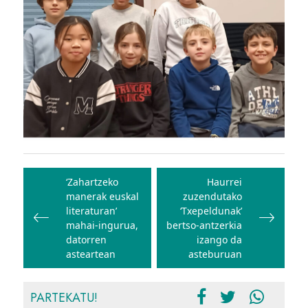
Bidalketetan
zehar
‘Zahartzeko
Haurrei
manerak euskal
zuzendutako
nabigatu
literaturan’
‘Txepeldunak’
mahai-ingurua,
bertso-antzerkia
datorren
izango da
asteartean
asteburuan
PARTEKATU!