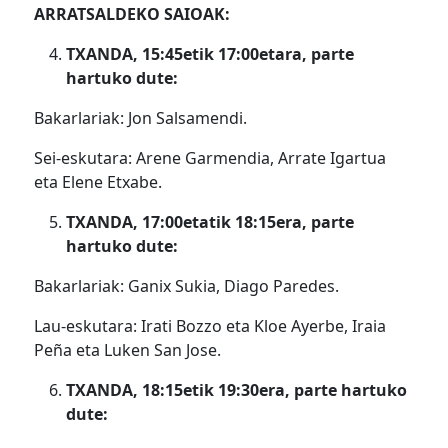
ARRATSALDEKO SAIOAK:
TXANDA, 15:45etik 17:00etara, parte
hartuko dute:
Bakarlariak: Jon Salsamendi.
Sei-eskutara: Arene Garmendia, Arrate Igartua
eta Elene Etxabe.
TXANDA, 17:00etatik 18:15era, parte
hartuko dute:
Bakarlariak: Ganix Sukia, Diago Paredes.
Lau-eskutara: Irati Bozzo eta Kloe Ayerbe, Iraia
Peña eta Luken San Jose.
TXANDA, 18:15etik 19:30era, parte hartuko
dute: