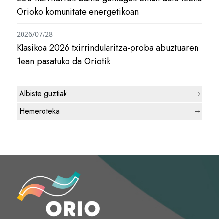
Orioko komunitate energetikoan
2026/07/28
Klasikoa 2026 txirrindularitza-proba abuztuaren
1ean pasatuko da Oriotik
Albiste guztiak
Hemeroteka