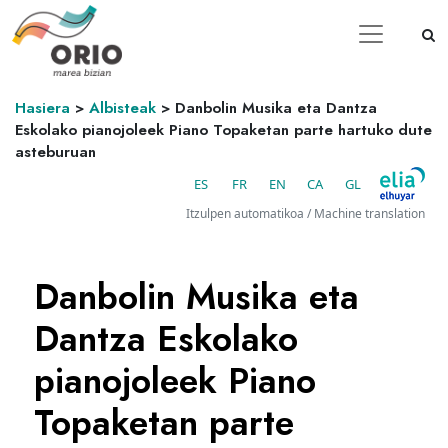
Hasiera
>
Albisteak
>
Danbolin Musika eta Dantza
Eskolako pianojoleek Piano Topaketan parte hartuko dute
asteburuan
ES
FR
EN
CA
GL
Itzulpen automatikoa / Machine translation
Danbolin Musika eta
Dantza Eskolako
pianojoleek Piano
Topaketan parte