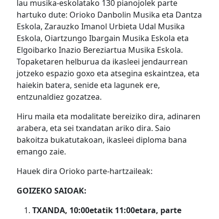
lau musika-eskolatako 130 pianojolek parte
hartuko dute: Orioko Danbolin Musika eta Dantza
Eskola, Zarauzko Imanol Urbieta Udal Musika
Eskola, Oiartzungo Ibargain Musika Eskola eta
Elgoibarko Inazio Bereziartua Musika Eskola.
Topaketaren helburua da ikasleei jendaurrean
jotzeko espazio goxo eta atsegina eskaintzea, eta
haiekin batera, senide eta lagunek ere,
entzunaldiez gozatzea.
Hiru maila eta modalitate bereiziko dira, adinaren
arabera, eta sei txandatan ariko dira. Saio
bakoitza bukatutakoan, ikasleei diploma bana
emango zaie.
Hauek dira Orioko parte-hartzaileak:
GOIZEKO SAIOAK:
TXANDA, 10:00etatik 11:00etara, parte