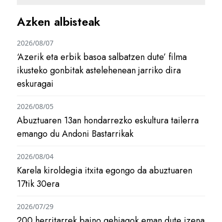
Azken albisteak
2026/08/07
‘Azerik eta erbik basoa salbatzen dute’ filma
ikusteko gonbitak astelehenean jarriko dira
eskuragai
2026/08/05
Abuztuaren 13an hondarrezko eskultura tailerra
emango du Andoni Bastarrikak
2026/08/04
Karela kiroldegia itxita egongo da abuztuaren
17tik 30era
2026/07/29
200 herritarrek baino gehiagok eman dute izena