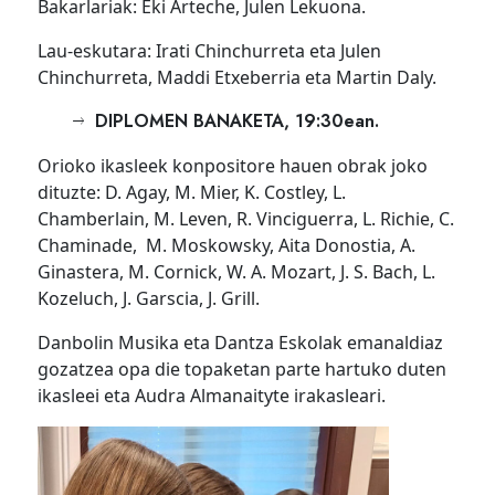
Bakarlariak: Eki Arteche, Julen Lekuona.
Lau-eskutara: Irati Chinchurreta eta Julen
Chinchurreta, Maddi Etxeberria eta Martin Daly.
DIPLOMEN BANAKETA, 19:30ean.
Orioko ikasleek konpositore hauen obrak joko
dituzte: D. Agay, M. Mier, K. Costley, L.
Chamberlain, M. Leven, R. Vinciguerra, L. Richie, C.
Chaminade, M. Moskowsky, Aita Donostia, A.
Ginastera, M. Cornick, W. A. Mozart, J. S. Bach, L.
Kozeluch, J. Garscia, J. Grill.
Danbolin Musika eta Dantza Eskolak emanaldiaz
gozatzea opa die topaketan parte hartuko duten
ikasleei eta Audra Almanaityte irakasleari.