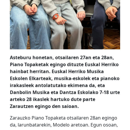
Asteburu honetan, otsailaren 27an eta 28an,
Piano Topaketak egingo dituzte Euskal Herriko
hainbat herritan. Euskal Herriko Musika
Eskolen Elkarteak, musika-eskolek eta pianoko
irakasleek antolatutako ekimena da, eta
Danbolin Musika eta Dantza Eskolako 7-18 urte
arteko 28 ikaslek hartuko dute parte
Zarautzen egingo den saioan.
Zarauzko Piano Topaketa otsailaren 28an egingo
da, larunbatarekin, Modelo aretoan. Egun osoan,