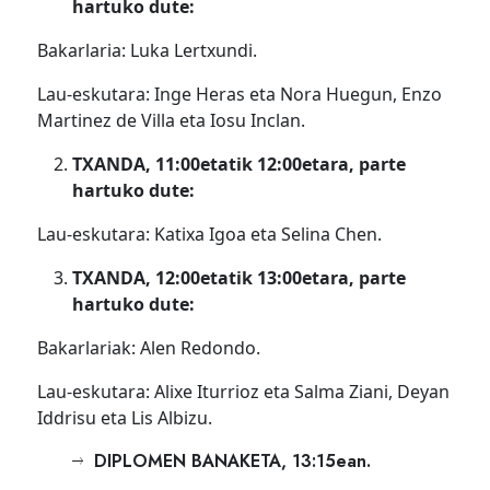
hartuko dute:
Bakarlaria: Luka Lertxundi.
Lau-eskutara: Inge Heras eta Nora Huegun, Enzo
Martinez de Villa eta Iosu Inclan.
TXANDA, 11:00etatik 12:00etara, parte
hartuko dute:
Lau-eskutara: Katixa Igoa eta Selina Chen.
TXANDA, 12:00etatik 13:00etara, parte
hartuko dute:
Bakarlariak: Alen Redondo.
Lau-eskutara: Alixe Iturrioz eta Salma Ziani, Deyan
Iddrisu eta Lis Albizu.
DIPLOMEN BANAKETA, 13:15ean.