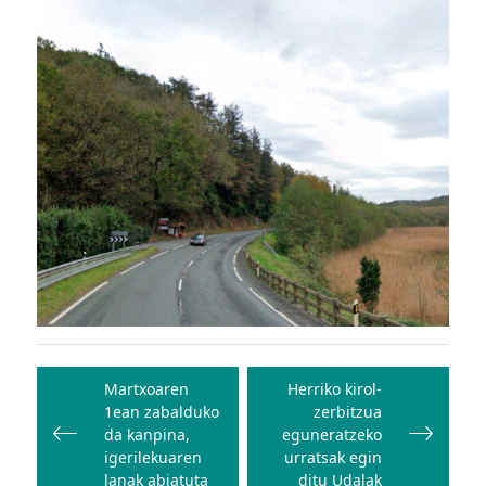
Bidalketetan
zehar
Martxoaren
Herriko kirol-
1ean zabalduko
zerbitzua
nabigatu
da kanpina,
eguneratzeko
igerilekuaren
urratsak egin
lanak abiatuta
ditu Udalak