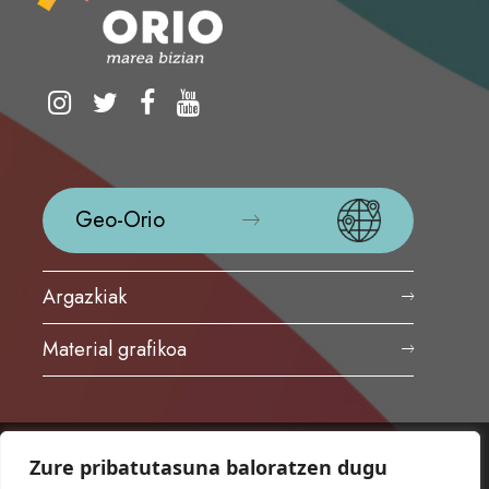
Geo-Orio
Argazkiak
Material grafikoa
Zure pribatutasuna baloratzen dugu
ORIOKO UDALA