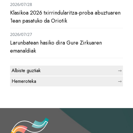
2026/07/28
Klasikoa 2026 txirrindularitza-proba abuztuaren
1ean pasatuko da Oriotik
2026/07/27
Larunbatean hasiko dira Gure Zirkuaren
emanaldiak
Albiste guztiak
Hemeroteka