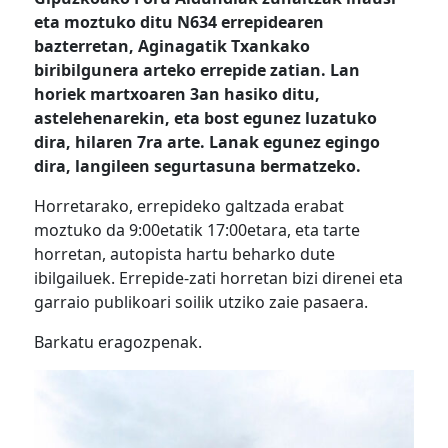
eta moztuko ditu N634 errepidearen
bazterretan, Aginagatik Txankako
biribilgunera arteko errepide zatian. Lan
horiek martxoaren 3an hasiko ditu,
astelehenarekin, eta bost egunez luzatuko
dira, hilaren 7ra arte. Lanak egunez egingo
dira, langileen segurtasuna bermatzeko.
Horretarako, errepideko galtzada erabat
moztuko da 9:00etatik 17:00etara, eta tarte
horretan, autopista hartu beharko dute
ibilgailuek. Errepide-zati horretan bizi direnei eta
garraio publikoari soilik utziko zaie pasaera.
Barkatu eragozpenak.