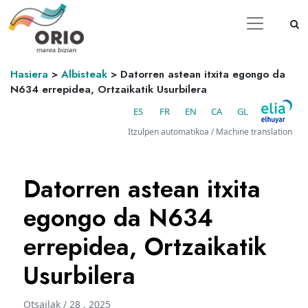
Hasiera
>
Albisteak
>
Datorren astean itxita egongo da
N634 errepidea, Ortzaikatik Usurbilera
ES
FR
EN
CA
GL
Itzulpen automatikoa / Machine translation
Datorren astean itxita
egongo da N634
errepidea, Ortzaikatik
Usurbilera
Otsailak / 28 . 2025