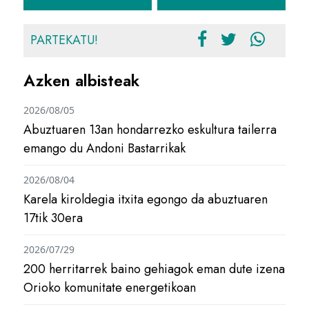
PARTEKATU!
Azken albisteak
2026/08/05
Abuztuaren 13an hondarrezko eskultura tailerra
emango du Andoni Bastarrikak
2026/08/04
Karela kiroldegia itxita egongo da abuztuaren
17tik 30era
2026/07/29
200 herritarrek baino gehiagok eman dute izena
Orioko komunitate energetikoan