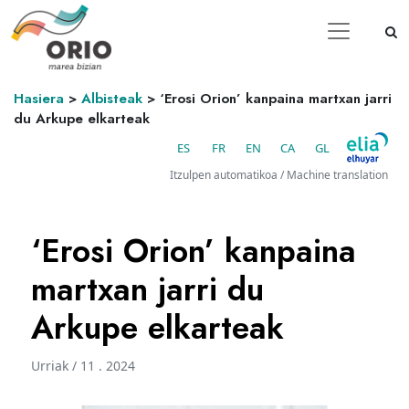
Hasiera
>
Albisteak
>
‘Erosi Orion’ kanpaina martxan jarri
du Arkupe elkarteak
ES
FR
EN
CA
GL
Itzulpen automatikoa / Machine translation
‘Erosi Orion’ kanpaina
martxan jarri du
Arkupe elkarteak
Urriak / 11 . 2024