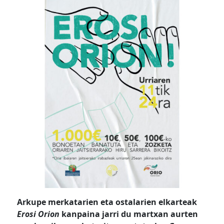
Arkupe merkatarien eta ostalarien elkarteak
Erosi Orion
kanpaina jarri du martxan aurten