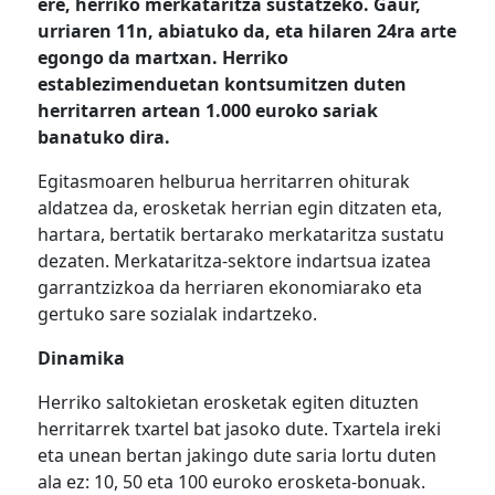
ere, herriko merkataritza sustatzeko. Gaur,
urriaren 11n, abiatuko da, eta hilaren 24ra arte
egongo da martxan. Herriko
establezimenduetan kontsumitzen duten
herritarren artean 1.000 euroko sariak
banatuko dira.
Egitasmoaren helburua herritarren ohiturak
aldatzea da, erosketak herrian egin ditzaten eta,
hartara, bertatik bertarako merkataritza sustatu
dezaten. Merkataritza-sektore indartsua izatea
garrantzizkoa da herriaren ekonomiarako eta
gertuko sare sozialak indartzeko.
Dinamika
Herriko saltokietan erosketak egiten dituzten
herritarrek txartel bat jasoko dute. Txartela ireki
eta unean bertan jakingo dute saria lortu duten
ala ez: 10, 50 eta 100 euroko erosketa-bonuak.