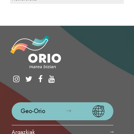
Geo-Orio
Argazkiak