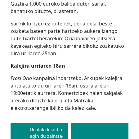
Guztira 1.000 euroko balioa duten sariak
banatuko dituzte, bi astetan.
Saririk lortzen ez dutenek, dena dela, beste
zozketa batean parte hartzeko aukera izango
dute txartel berarekin: Oria ibaiaren jaitsiera
kayakean egiteko hiru sarrera bikoitz zozkatuko
dira urriaren 25ean.
Kalejira
urriaren 18an
Erosi Orio
kanpaina indartzeko, Arkupek kalejira
antolatuko du urriaren 18an, ostiralarekin,
19:00etatik aurrera. Komertzioek haien salgaiak
aterako dituzte kalera, eta Matraka
elektrotxaranga ibiliko da kalez kale.
Bidalketetan
zehar
Udalak deialdia
egin du zaintza-