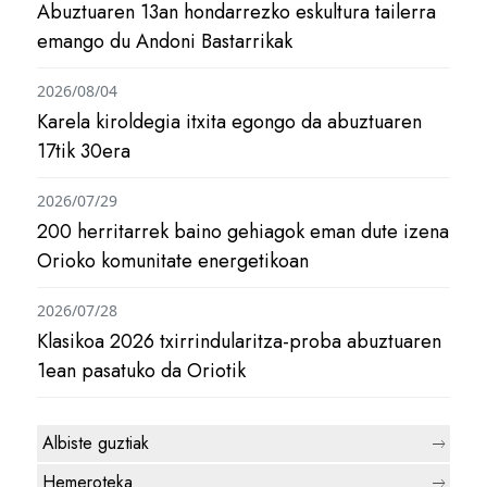
Abuztuaren 13an hondarrezko eskultura tailerra
emango du Andoni Bastarrikak
2026/08/04
Karela kiroldegia itxita egongo da abuztuaren
17tik 30era
2026/07/29
200 herritarrek baino gehiagok eman dute izena
Orioko komunitate energetikoan
2026/07/28
Klasikoa 2026 txirrindularitza-proba abuztuaren
1ean pasatuko da Oriotik
Albiste guztiak
Hemeroteka