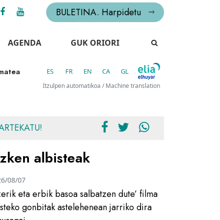
BULETINA. Harpidetu
AGENDA
GUK ORIORI
ematea
ES
FR
EN
CA
GL
Itzulpen automatikoa / Machine translation
ARTEKATU!
zken albisteak
26/08/07
zerik eta erbik basoa salbatzen dute’ filma
usteko gonbitak astelehenean jarriko dira