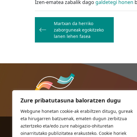
Izen-ematea zabalik dago
galdetegi honen
b
Bidalketetan
Martxan da herriko
zehar
zaborguneak egokitzeko
nabigatu
lanen lehen fasea
Zure pribatutasuna baloratzen dugu
Webgune honetan cookie-ak erabiltzen ditugu, gureak
eta hirugarren batzuenak, ematen dugun zerbitzua
aztertzeko eta/edo zure nabigazio-ohituretan
ORIOKO UDALA
oinarritutako publizitatea erakusteko. Cookie horiek
Herriko plaza,1