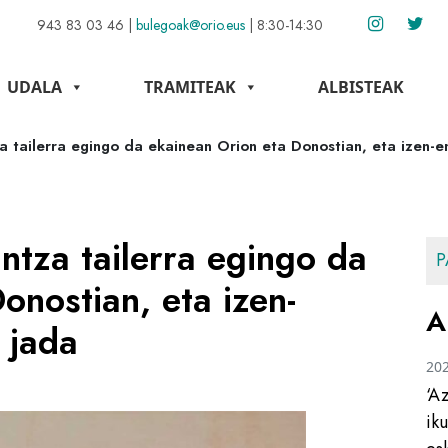
943 83 03 46
|
bulegoak@orio.eus
|
8:30-14:30
UDALA
TRAMITEAK
ALBISTEAK
za tailerra egingo da ekainean Orion eta Donostian, eta izen-
intza tailerra egingo da
P
onostian, eta izen-
A
 jada
20
‘A
ik