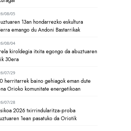
kuragai
26/08/05
uztuaren 13an hondarrezko eskultura
ilerra emango du Andoni Bastarrikak
26/08/04
rela kiroldegia itxita egongo da abuztuaren
tik 30era
26/07/29
0 herritarrek baino gehiagok eman dute
ena Orioko komunitate energetikoan
26/07/28
asikoa 2026 txirrindularitza-proba
uztuaren 1ean pasatuko da Oriotik