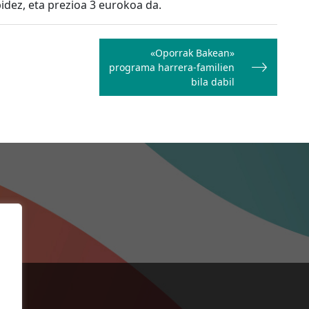
idez, eta prezioa 3 eurokoa da.
«Oporrak Bakean»
programa harrera-familien
bila dabil