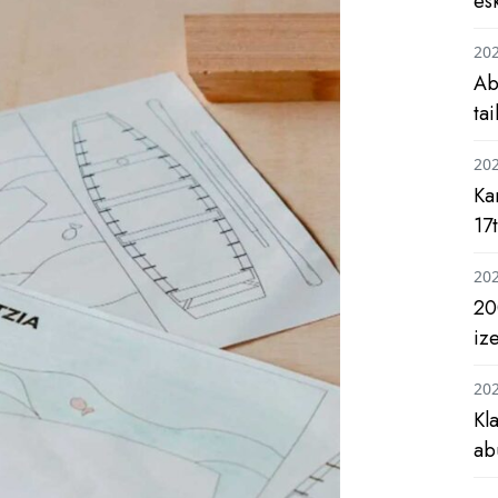
es
20
Ab
ta
20
Ka
17
20
20
iz
20
Kl
ab