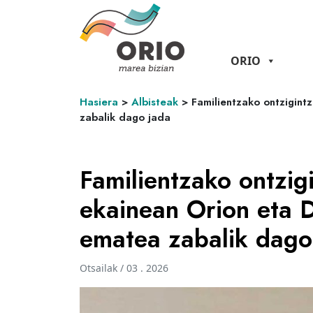
ORIO
Hasiera
>
Albisteak
>
Familientzako ontzigint
zabalik dago jada
Familientzako ontzig
ekainean Orion eta D
ematea zabalik dago
Otsailak / 03 . 2026