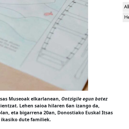
Al
He
Itsas Museoak elkarlanean,
Ontzigile egun batez
ientzat. Lehen saioa hilaren 6an izango da,
lan, eta bigarrena 20an, Donostiako Euskal Itsas
 ikasiko dute familiek.