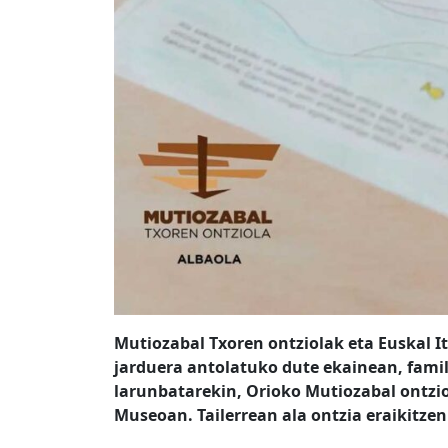
Mutiozabal Txoren ontziolak eta Euskal 
jarduera antolatuko dute ekainean, famil
larunbatarekin, Orioko Mutiozabal ontzio
Museoan. Tailerrean ala ontzia eraikitzen