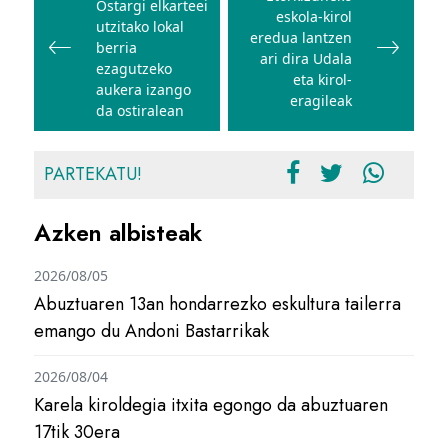
Ostargi elkarteei
nabigatu
eskola-kirol
utzitako lokal
eredua lantzen
berria
ari dira Udala
ezagutzeko
eta kirol-
aukera izango
eragileak
da ostiralean
PARTEKATU!
Azken albisteak
2026/08/05
Abuztuaren 13an hondarrezko eskultura tailerra
emango du Andoni Bastarrikak
2026/08/04
Karela kiroldegia itxita egongo da abuztuaren
17tik 30era