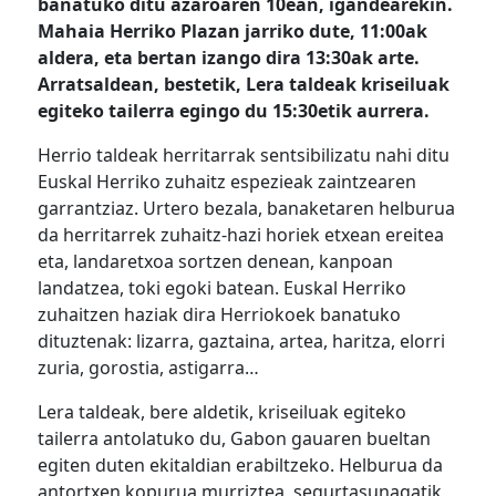
banatuko ditu azaroaren 10ean, igandearekin.
Mahaia Herriko Plazan jarriko dute, 11:00ak
aldera, eta bertan izango dira 13:30ak arte.
Arratsaldean, bestetik, Lera taldeak kriseiluak
egiteko tailerra egingo du 15:30etik aurrera.
Herrio taldeak herritarrak sentsibilizatu nahi ditu
Euskal Herriko
zuhaitz espezieak zaintzearen
garrantziaz. Urtero bezala, banaketaren helburua
da herritarrek zuhaitz-hazi horiek etxean ereitea
eta, landaretxoa sortzen denean, kanpoan
landatzea, toki egoki batean. Euskal Herriko
zuhaitzen haziak dira Herriokoek banatuko
dituztenak: lizarra, gaztaina, artea, haritza, elorri
zuria, gorostia, astigarra…
Lera taldeak, bere aldetik, kriseiluak egiteko
tailerra antolatuko du, Gabon gauaren bueltan
egiten
duten ekitaldian
erabiltzeko. Helburua da
antortxen kopurua murriztea, segurtasunagatik,