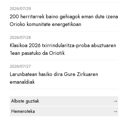
2026/07/29
200 herritarrek baino gehiagok eman dute izena
Orioko komunitate energetikoan
2026/07/28
Klasikoa 2026 txirrindularitza-proba abuztuaren
1ean pasatuko da Oriotik
2026/07/27
Larunbatean hasiko dira Gure Zirkuaren
emanaldiak
Albiste guztiak
Hemeroteka