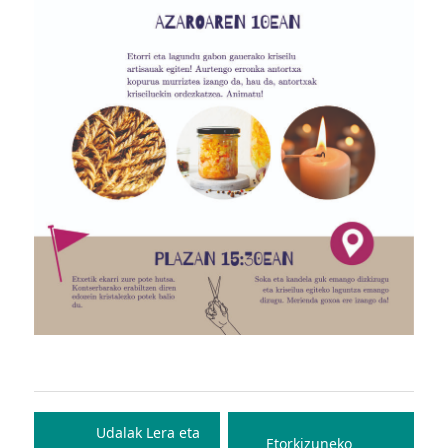
Bidalketetan
zehar
Udalak Lera eta
Etorkizuneko