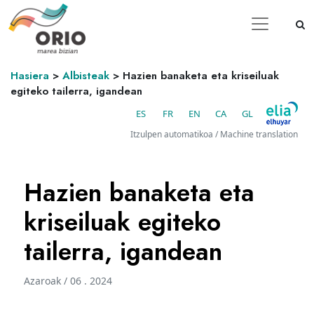
Hasiera
>
Albisteak
>
Hazien banaketa eta kriseiluak
egiteko tailerra, igandean
ES
FR
EN
CA
GL
Itzulpen automatikoa / Machine translation
Hazien banaketa eta
kriseiluak egiteko
tailerra, igandean
Azaroak / 06 . 2024