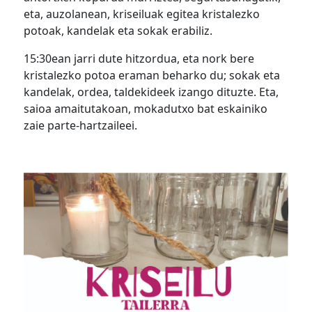
eta, auzolanean, kriseiluak egitea kristalezko
potoak, kandelak eta sokak erabiliz.
15:30ean jarri dute hitzordua, eta nork bere
kristalezko potoa eraman beharko du; sokak eta
kandelak, ordea, taldekideek izango dituzte. Eta,
saioa amaitutakoan, mokadutxo bat eskainiko
zaie parte-hartzaileei.