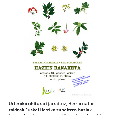
Urteroko ohiturari jarraituz, Herrio natur
taldeak Euskal Herriko zuhaitzen haziak