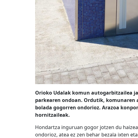
Orioko Udalak komun autogarbitzailea j
parkearen ondoan. Ordutik, komunaren 
bolada gogorren ondorioz. Arazoa konpont
hornitzaileak.
Hondartza inguruan gogor jotzen du haizeak
ondorioz, atea ez zen behar bezala ixten e