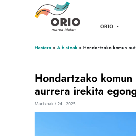
ORIO
Hasiera
>
Albisteak
>
Hondartzako komun autog
Hondartzako komun a
aurrera irekita egon
Martxoak / 24 . 2025