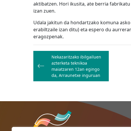
aktibatzen. Hori ikusita, ate berria fabrika
izan zuen.
Udala jakitun da hondartzako komuna asko era
erabiltzaile izan ditu) eta espero du aurrera
eragozpenak.
Bidalketetan
Nekazaritzako ibilgailuen
zehar
azterketa teknikoa
nabigatu
maiatzaren 12an egingo
da, Arraunetxe inguruan