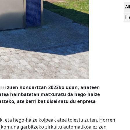
Al
He
arri zuen hondartzan 2023ko udan, ahateen
atea hainbatetan matxuratu da hego-haize
zeko, ate berri bat diseinatu du enpresa
, eta hego-haize kolpeak atea tolestu zuten. Horren
ta komuna garbitzeko zirkuitu automatikoa ez zen