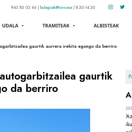
943 83 03 46
|
bulegoak@orio.eus
|
8:30-14:30
UDALA
TRAMITEAK
ALBISTEAK
arbitzailea gaurtik aurrera irekita egongo da berriro
utogarbitzailea gaurtik
P
go da berriro
A
20
‘A
ik