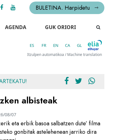
BULETINA. Harpidetu
AGENDA
GUK ORIORI
ES
FR
EN
CA
GL
Itzulpen automatikoa / Machine translation
ARTEKATU!
zken albisteak
26/08/07
zerik eta erbik basoa salbatzen dute’ filma
usteko gonbitak astelehenean jarriko dira