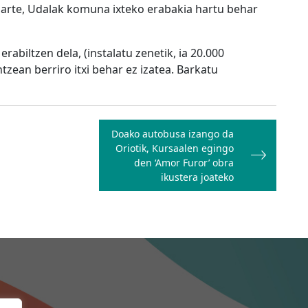
tu arte, Udalak komuna ixteko erabakia hartu behar
biltzen dela, (instalatu zenetik, ia 20.000
ntzean berriro itxi behar ez izatea. Barkatu
Doako autobusa izango da
Oriotik, Kursaalen egingo
den ‘Amor Furor’ obra
ikustera joateko