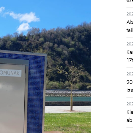
es
20
Ab
ta
20
Ka
17
20
20
iz
20
Kl
ab