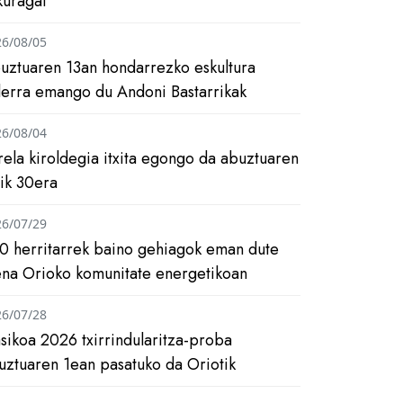
kuragai
26/08/05
uztuaren 13an hondarrezko eskultura
ilerra emango du Andoni Bastarrikak
26/08/04
rela kiroldegia itxita egongo da abuztuaren
tik 30era
26/07/29
0 herritarrek baino gehiagok eman dute
ena Orioko komunitate energetikoan
26/07/28
asikoa 2026 txirrindularitza-proba
uztuaren 1ean pasatuko da Oriotik