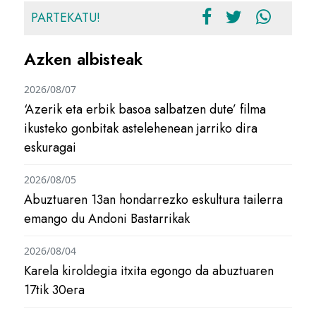
PARTEKATU!
Azken albisteak
2026/08/07
‘Azerik eta erbik basoa salbatzen dute’ filma
ikusteko gonbitak astelehenean jarriko dira
eskuragai
2026/08/05
Abuztuaren 13an hondarrezko eskultura tailerra
emango du Andoni Bastarrikak
2026/08/04
Karela kiroldegia itxita egongo da abuztuaren
17tik 30era