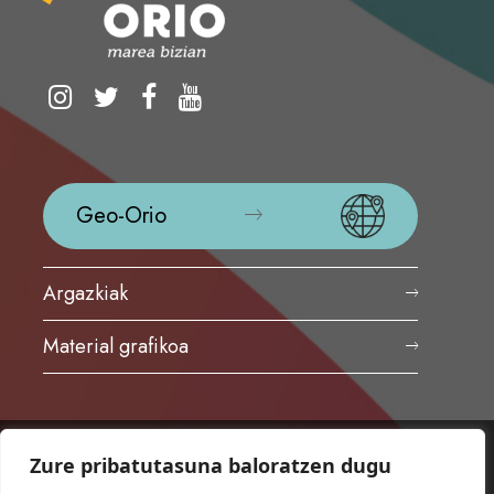
Geo-Orio
Argazkiak
Material grafikoa
Zure pribatutasuna baloratzen dugu
ORIOKO UDALA
Herriko plaza,1