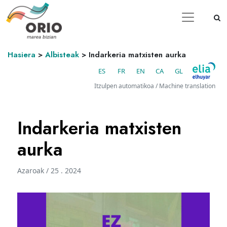
Hasiera
>
Albisteak
>
Indarkeria matxisten aurka
ES
FR
EN
CA
GL
Itzulpen automatikoa / Machine translation
Indarkeria matxisten
aurka
Azaroak / 25 . 2024