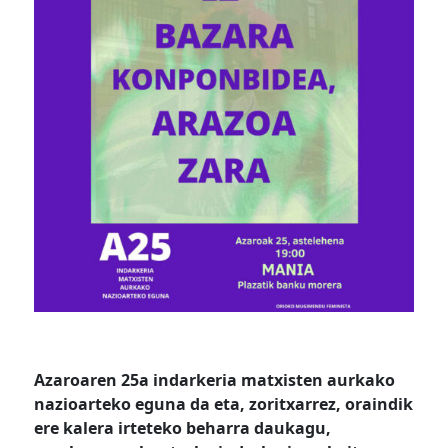
Azaroaren 25a indarkeria matxisten aurkako
nazioarteko eguna da eta, zoritxarrez, oraindik
ere kalera irteteko beharra daukagu,