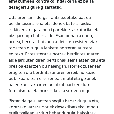
emakumeen kontrako indarkeria ez baita
desagertu gure gizartetik.
Udalaren lan-ildo garrantzitsuetako bat da
berdintasunarena eta, denok batera, bidea
irekitzen ari gara herri parekide, askotariko eta
bizigarriago baten alde. Esan beharra dago,
ordea, herritar batzuen aldetik erresistentziak
topatzen ditugula lanketa horretan aurrera
egiteko. Erresistentzia horrek berdintasunaren
alde jarduten diren pertsonak seinalatzen ditu eta
presioa ezartzen du haiengan. Horrek zuzenean
eragiten dio berdintasunaren erreibindikazio
publikoari; izan ere, zenbait mutil eta gizonek
haien kontrako ideologiatzat hartzen dute
feminismoa eta horrek kezka sortzen digu.
Bistan da gaia lantzen segitu behar dugula eta,
kontrako jarrera horiek desaktibatzeko, modu
eraikitzailean jardun behar dugula, bakoitzak