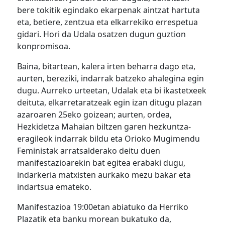
bere tokitik egindako ekarpenak aintzat hartuta
eta, betiere, zentzua eta elkarrekiko errespetua
gidari. Hori da Udala osatzen dugun guztion
konpromisoa.
Baina, bitartean, kalera irten beharra dago eta,
aurten, bereziki, indarrak batzeko ahalegina egin
dugu. Aurreko urteetan, Udalak eta bi ikastetxeek
deituta, elkarretaratzeak egin izan ditugu plazan
azaroaren 25eko goizean; aurten, ordea,
Hezkidetza Mahaian biltzen garen hezkuntza-
eragileok indarrak bildu eta Orioko Mugimendu
Feministak arratsalderako deitu duen
manifestazioarekin bat egitea erabaki dugu,
indarkeria matxisten aurkako mezu bakar eta
indartsua emateko.
Manifestazioa 19:00etan abiatuko da Herriko
Plazatik eta banku morean bukatuko da,