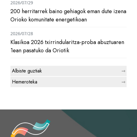
2026/07/29
200 herritarrek baino gehiagok eman dute izena
Orioko komunitate energetikoan
2026/07/28
Klasikoa 2026 txirrindularitza-proba abuztuaren
1ean pasatuko da Oriotik
Albiste guztiak
Hemeroteka