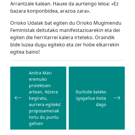
Arrantzale kalean. Hauxe da aurtengo leloa: «Ez
bazara konponbidea, arazoa zara».
Orioko Udalak bat egiten du Orioko Mugimendu
Feministak deitutako manifestazioarekin eta dei
egiten die herritarrei kalera irteteko. Oraindik
bide luzea dugu egiteko eta zer hobe elkarrekin
egitea baino!
Bidalketetan
zehar
Andra Mari
eremuko
nabigatu
proiektuen
artean, ‘Atzera
Iturbide kaleko
begiratu,
igogailua itxita
aurrera egiteko’
dago
proposamenak
lortu du puntu
gehien