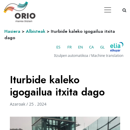
Hasiera
>
Albisteak
>
Iturbide kaleko igogailua itxita
dago
ES
FR
EN
CA
GL
Itzulpen automatikoa / Machine translation
Iturbide kaleko
igogailua itxita dago
Azaroak / 25 . 2024