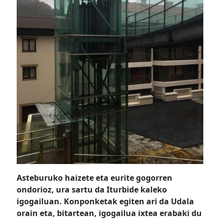
Asteburuko haizete eta eurite gogorren
ondorioz, ura sartu da Iturbide kaleko
igogailuan. Konponketak egiten ari da Udala
orain eta, bitartean, igogailua ixtea erabaki du