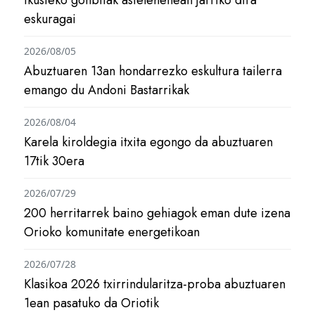
eskuragai
2026/08/05
Abuztuaren 13an hondarrezko eskultura tailerra
emango du Andoni Bastarrikak
2026/08/04
Karela kiroldegia itxita egongo da abuztuaren
17tik 30era
2026/07/29
200 herritarrek baino gehiagok eman dute izena
Orioko komunitate energetikoan
2026/07/28
Klasikoa 2026 txirrindularitza-proba abuztuaren
1ean pasatuko da Oriotik