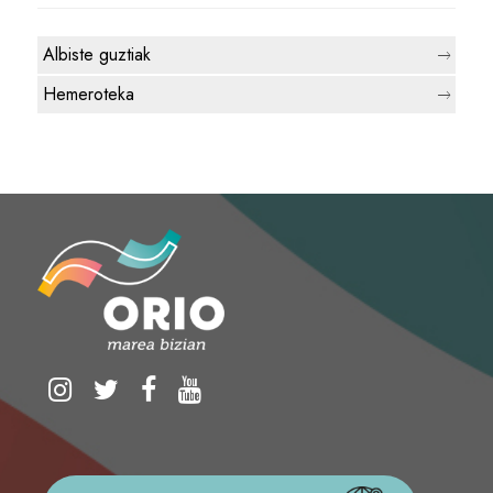
Albiste guztiak
Hemeroteka