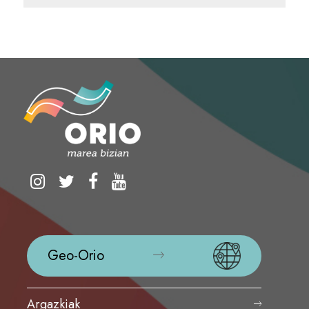
Geo-Orio
Argazkiak