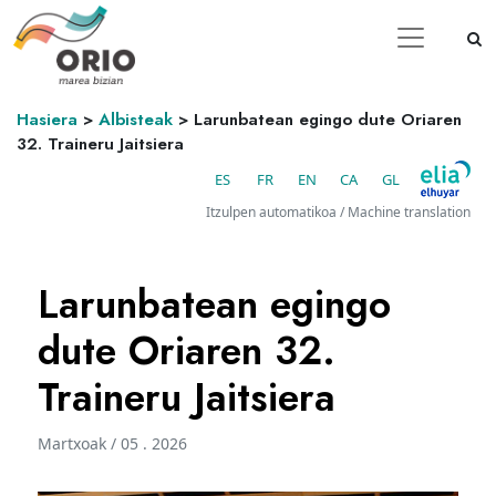
Hasiera
>
Albisteak
>
Larunbatean egingo dute Oriaren
32. Traineru Jaitsiera
ES
FR
EN
CA
GL
Itzulpen automatikoa / Machine translation
Larunbatean egingo
dute Oriaren 32.
Traineru Jaitsiera
Martxoak / 05 . 2026