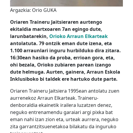
Argazkia: Orio GUKA
Oriaren Traineru Jaitsieraren aurtengo
ekitaldia martxoaren 7an egingo dute,
larunbatarekin,
Orioko Arraun Elkarteak
antolatuta. 79 ontzik eman dute izena, eta
1.100 arraunlari inguru hurbilduko dira zitara.
16:30ean hasiko da proba, errioan gora, eta,
ohi bezala, Orioko zubiaren parean izango
dute helmuga. Aurten, gainera, Arraun Eskola
Inklusiboko bi taldek ere hartuko dute parte.
Oriaren Traineru Jaitsiera 1995ean antolatu zuen
aurrenekoz Arraun Elkarteak. Traineru-
denboraldia ekainetik irailera luzatzen denez,
neguko entrenamendu garaiari argi pixka bat
eman nahi izan zion eta, urteak aurrera, neguko
zita garrantzitsuenetakoa bilakatu da inguruko