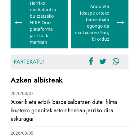
zehar
Herriko
Andu eta
merkataritza
nabigatu
Itxaspe arteko
bultzatzeko
bidea itxita
NIRE-Orio
egongo da
plataforma
martxoaren 9an,
jarriko da
bi orduz
martxan
PARTEKATU!
Azken albisteak
2026/08/07
‘Azerik eta erbik basoa salbatzen dute’ filma
ikusteko gonbitak astelehenean jarriko dira
eskuragai
2026/08/05