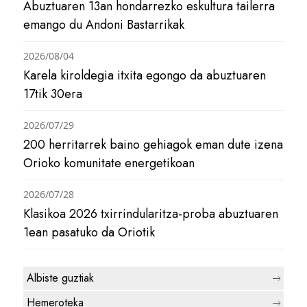
Abuztuaren 13an hondarrezko eskultura tailerra
emango du Andoni Bastarrikak
2026/08/04
Karela kiroldegia itxita egongo da abuztuaren
17tik 30era
2026/07/29
200 herritarrek baino gehiagok eman dute izena
Orioko komunitate energetikoan
2026/07/28
Klasikoa 2026 txirrindularitza-proba abuztuaren
1ean pasatuko da Oriotik
Albiste guztiak
Hemeroteka