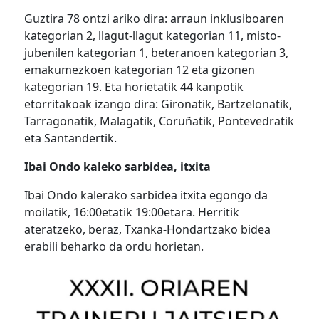
Guztira 78 ontzi ariko dira: arraun inklusiboaren
kategorian 2, llagut-llagut kategorian 11, misto-
jubenilen kategorian 1, beteranoen kategorian 3,
emakumezkoen kategorian 12 eta gizonen
kategorian 19. Eta horietatik 44 kanpotik
etorritakoak izango dira: Gironatik, Bartzelonatik,
Tarragonatik, Malagatik, Coruñatik, Pontevedratik
eta Santandertik.
Ibai Ondo kaleko sarbidea, itxita
Ibai Ondo kalerako sarbidea itxita egongo da
moilatik, 16:00etatik 19:00etara. Herritik
ateratzeko, beraz, Txanka-Hondartzako bidea
erabili beharko da ordu horietan.