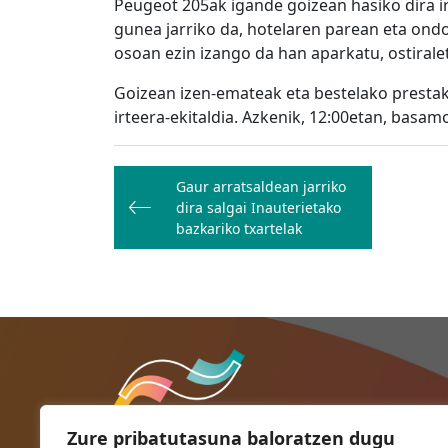
Peugeot 205ak igande goizean hasiko dira i
gunea jarriko da, hotelaren parean eta ond
osoan ezin izango da han aparkatu, ostirale
Goizean izen-emateak eta bestelako prestak
irteera-ekitaldia. Azkenik, 12:00etan,
basamo
Bidalketetan
Gaur arratsaldean jarriko
zehar
dira salgai Inauterietako
nabigatu
bazkariko txartelak
Zure pribatutasuna baloratzen dugu