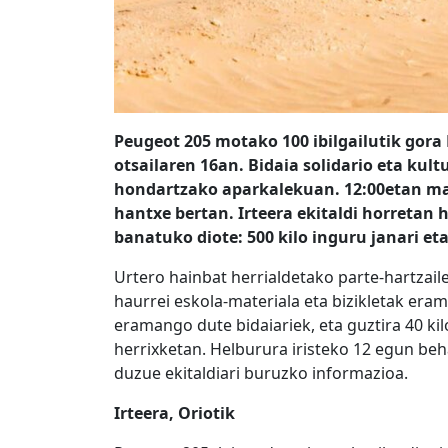
Peugeot 205 motako 100 ibilgailutik gora
otsailaren 16an. Bidaia solidario eta kul
hondartzako aparkalekuan. 12:00etan mart
hantxe bertan. Irteera ekitaldi horretan h
banatuko diote
:
500 kilo inguru janari e
Urtero hainbat herrialdetako parte-hartzai
haurrei eskola-materiala eta bizikletak eram
eramango dute bidaiariek, eta guztira 40 k
herrixketan. Helburura iristeko 12 egun beh
duzue ekitaldiari buruzko informazioa.
Irteera, Oriotik