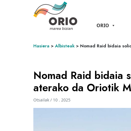
ORIO
Hasiera
>
Albisteak
>
Nomad Raid bidaia soli
Nomad Raid bidaia so
aterako da Oriotik 
Otsailak / 10 . 2025