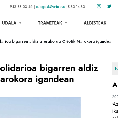
943 83 03 46
|
bulegoak@orio.eus
|
8:30-14:30
UDALA
TRAMITEAK
ALBISTEAK
darioa bigarren aldiz aterako da Oriotik Marokora igandean
lidarioa bigarren aldiz
P
Marokora igandean
A
20
‘A
ik