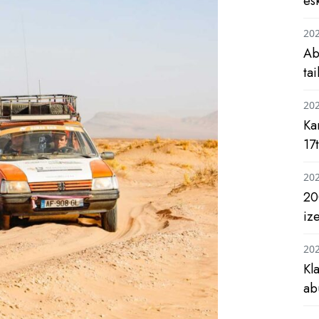
es
20
Ab
ta
20
Ka
17
20
20
iz
20
Kl
ab