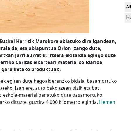
Al
He
 Euskal Herritik Marokora abiatuko dira igandean,
turala da, eta abiapuntua Orion izango dute,
xan jarri aurretik, irteera-ekitaldia egingo dute
erriko Caritas elkarteari material solidarioa
ta garbiketako produktuak.
leek egiten dute hegoalderanzko bidaia, basamortuko
ateko. Izan ere, auto bakoitzean bizikleta bat
ilo eskola-material banatuko dute basamortuko
arko dituzte, guztira
4.000 kilometro eginda
.
Hemen