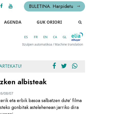
BULETINA. Harpidetu
AGENDA
GUK ORIORI
ES
FR
EN
CA
GL
Itzulpen automatikoa / Machine translation
ARTEKATU!
zken albisteak
26/08/07
zerik eta erbik basoa salbatzen dute’ filma
usteko gonbitak astelehenean jarriko dira