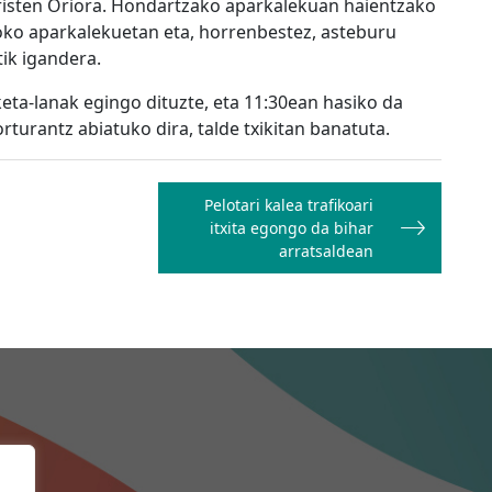
risten Oriora. Hondartzako aparkalekuan haientzako
oko aparkalekuetan eta,
horrenbestez
, asteburu
tik igandera.
eta-lanak egingo dituzte, eta 11:30ean hasiko da
rturantz abiatuko dira
, talde txikitan banatuta.
Pelotari kalea trafikoari
itxita egongo da bihar
arratsaldean