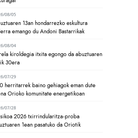
kuragai
26/08/05
uztuaren 13an hondarrezko eskultura
ilerra emango du Andoni Bastarrikak
26/08/04
rela kiroldegia itxita egongo da abuztuaren
tik 30era
26/07/29
0 herritarrek baino gehiagok eman dute
ena Orioko komunitate energetikoan
26/07/28
asikoa 2026 txirrindularitza-proba
uztuaren 1ean pasatuko da Oriotik