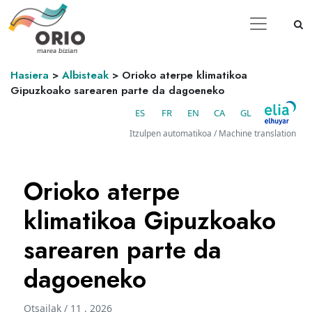
Hasiera
>
Albisteak
>
Orioko aterpe klimatikoa
Gipuzkoako sarearen parte da dagoeneko
ES
FR
EN
CA
GL
Itzulpen automatikoa / Machine translation
Orioko aterpe
klimatikoa Gipuzkoako
sarearen parte da
dagoeneko
Otsailak / 11 . 2026