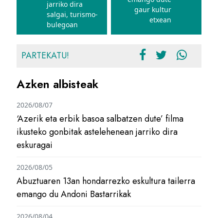
jarriko dira
gaur kultur
salgai, turismo-
etxean
bulegoan
PARTEKATU!
Azken albisteak
2026/08/07
‘Azerik eta erbik basoa salbatzen dute’ filma
ikusteko gonbitak astelehenean jarriko dira
eskuragai
2026/08/05
Abuztuaren 13an hondarrezko eskultura tailerra
emango du Andoni Bastarrikak
2026/08/04