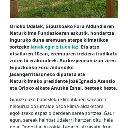
Orioko Udalak, Gipuzkoako Foru Aldundiaren
Naturklima Fundazioaren eskutik, hondartza
inguruko duna eremuan aterpe klimatikoa
sortzeko
lanak egin zituen iaz
. Eta atzo,
otsailaren 10ean, eremuaren irekiera irudikatu
zuten bi erakundeek. Aurkezpenean izan ziren
Gipuzkoako Foru Aldundiko
Jasangarritasuneko diputatu eta
Naturklimako presidente José Ignacio Asensio
eta Orioko alkate Anuska Esnal, besteak beste.
Gipuzkoako babesleku klimatikoen sarearen
helburua da lurralde osoa klima-aldaketara
egokitzeko espazio berdeen sarea sortzea. Gaur
egun, sareak hainbat udalerri hartzen ditu, hala
nola, Donostia, Azkoitia, Legazpi, Arrasate, Irun,