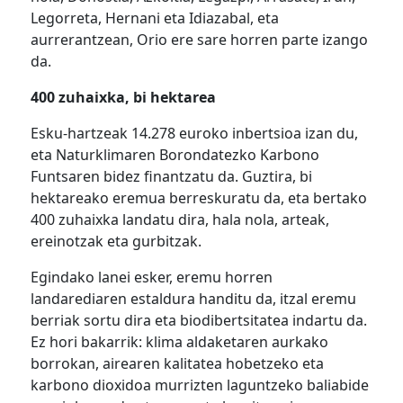
Legorreta, Hernani eta Idiazabal, eta
aurrerantzean, Orio ere sare horren parte izango
da.
400 zuhaixka, bi hektarea
Esku-hartzeak 14.278 euroko inbertsioa izan du,
eta Naturklimaren Borondatezko Karbono
Funtsaren bidez finantzatu da. Guztira, bi
hektareako eremua berreskuratu da, eta bertako
400 zuhaixka landatu dira, hala nola, arteak,
ereinotzak eta gurbitzak.
Egindako lanei esker, eremu horren
landarediaren estaldura handitu da, itzal eremu
berriak sortu dira eta biodibertsitatea indartu da.
Ez hori bakarrik: klima aldaketaren aurkako
borrokan, airearen kalitatea hobetzeko eta
karbono dioxidoa murrizten laguntzeko baliabide