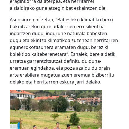
eraginkorra da aterpea, eta herritarrei
aisialdirako gune atsegin bat eskaintzen die.
Asensioren hitzetan, “Babesleku klimatiko berri
bakoitzarekin gure udalerrien erresilientzia
indartzen dugu, ingurune naturala babesten
dugu eta ekintza klimatikoa zuzenean herritarren
egunerokotasunera eramaten dugu, bereziki
kolektibo kalteberenetara”. Esnalek, bere aldetik,
urratsa garrantzitsutzat definitu du duna-
eremuan egindakoa, eta poza azaldu du orain
arte erabilera mugatua zuen eremua biziberritu
delako eta herritarren eskura jarri delako.