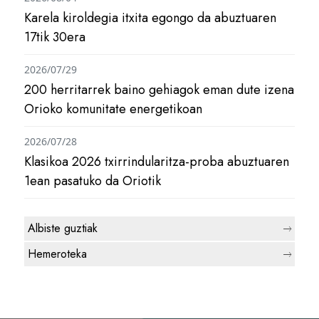
Karela kiroldegia itxita egongo da abuztuaren
17tik 30era
2026/07/29
200 herritarrek baino gehiagok eman dute izena
Orioko komunitate energetikoan
2026/07/28
Klasikoa 2026 txirrindularitza-proba abuztuaren
1ean pasatuko da Oriotik
Albiste guztiak
Hemeroteka