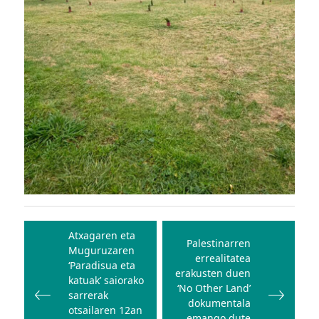
Bidalketetan
zehar
Atxagaren eta
Palestinarren
Muguruzaren
nabigatu
errealitatea
‘Paradisua eta
erakusten duen
katuak’ saiorako
‘No Other Land’
sarrerak
dokumentala
otsailaren 12an
emango dute