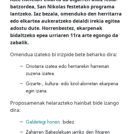
batzordea, San Nikolas festetako programa
lantzeko. Iaz bezala, omenduko den herritarra
edo elkartea aukeratzeko deialdi irekia egitea
adostu dute. Horrenbestez, ekarpenak
bidaltzeko epea urriaren 11ra arte egongo da
zabalik.
Omendua izateko bi irizpide bete beharko dira:
Oriotarra izatea edo herriarekin harreman
zuzena izatea.
Gizarte-, kultura- edo kirol-alorretan ekarpena
egin izana.
Proposamenak helarazteko hainbat bide izango
dira:
Galdetegi honen
bidez.
Zaharren Babeslekuan jarriko den fitxaren