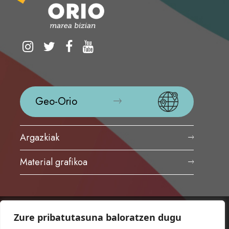
Geo-Orio
Argazkiak
Material grafikoa
Zure pribatutasuna baloratzen dugu
ORIOKO UDALA