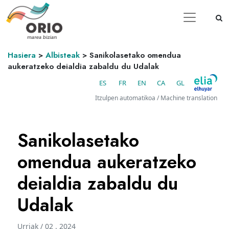
Hasiera
>
Albisteak
>
Sanikolasetako omendua
aukeratzeko deialdia zabaldu du Udalak
ES
FR
EN
CA
GL
Itzulpen automatikoa / Machine translation
Sanikolasetako
omendua aukeratzeko
deialdia zabaldu du
Udalak
Urriak / 02 . 2024