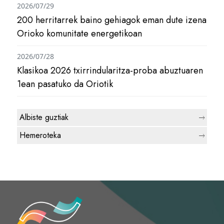
2026/07/29
200 herritarrek baino gehiagok eman dute izena
Orioko komunitate energetikoan
2026/07/28
Klasikoa 2026 txirrindularitza-proba abuztuaren
1ean pasatuko da Oriotik
Albiste guztiak
Hemeroteka