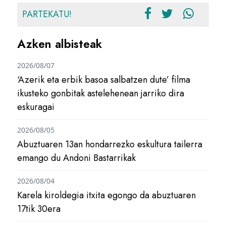
PARTEKATU!
Azken albisteak
2026/08/07
‘Azerik eta erbik basoa salbatzen dute’ filma
ikusteko gonbitak astelehenean jarriko dira
eskuragai
2026/08/05
Abuztuaren 13an hondarrezko eskultura tailerra
emango du Andoni Bastarrikak
2026/08/04
Karela kiroldegia itxita egongo da abuztuaren
17tik 30era