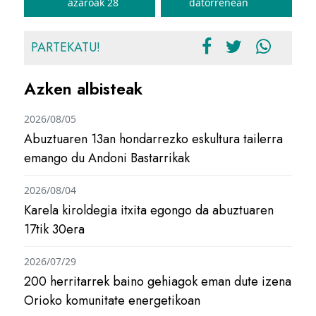
azaroak 28
datorrenean
PARTEKATU!
Azken albisteak
2026/08/05
Abuztuaren 13an hondarrezko eskultura tailerra
emango du Andoni Bastarrikak
2026/08/04
Karela kiroldegia itxita egongo da abuztuaren
17tik 30era
2026/07/29
200 herritarrek baino gehiagok eman dute izena
Orioko komunitate energetikoan