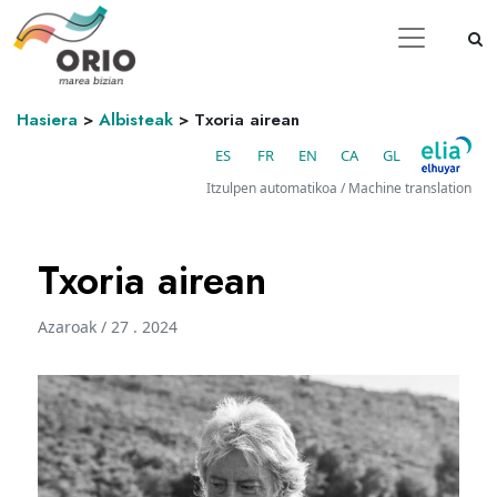
Hasiera
>
Albisteak
>
Txoria airean
ES
FR
EN
CA
GL
Itzulpen automatikoa / Machine translation
Txoria airean
Azaroak / 27 . 2024