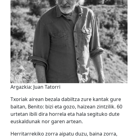
Argazkia: Juan Tatorri
Txoriak airean bezala dabiltza zure kantak gure
baitan, Benito: bizi eta gozo, haizean zintzilik. 60
urtetan ibili dira horrela eta hala segituko dute
euskaldunak nor garen artean.
Herritarrekiko zorra aipatu duzu, baina zorra,