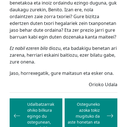
benetakoa eta inoiz ordaindu ezingo duguna, guk
daukagu zurekin, Benito. Izan ere, nola
ordaintzen zaie zorra txoriei? Gure bizitza
edertzen duten txori hegalariek zein txanponetan
jaso behar dute ordaina? Eta zer prezio jarri gure
barruan kabi egin duten dozenaka kanta maiteei?
Ez nabil ezeren bila
diozu, eta badakigu benetan ari
zarena, herriari eskaini baitiozu, ezer bilatu gabe,
zure onena.
Jaso, horrexegatik, gure maitasun eta esker ona.
Orioko Udala
Bidalketetan
zehar
Udalbatzarrak
Osteguneko
ohiko bilkura
azoka tokiz
nabigatu
egingo du
mugituko da
ostegunean,
aste honetan eta