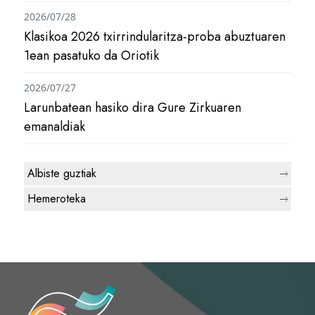
2026/07/28
Klasikoa 2026 txirrindularitza-proba abuztuaren
1ean pasatuko da Oriotik
2026/07/27
Larunbatean hasiko dira Gure Zirkuaren
emanaldiak
Albiste guztiak
Hemeroteka