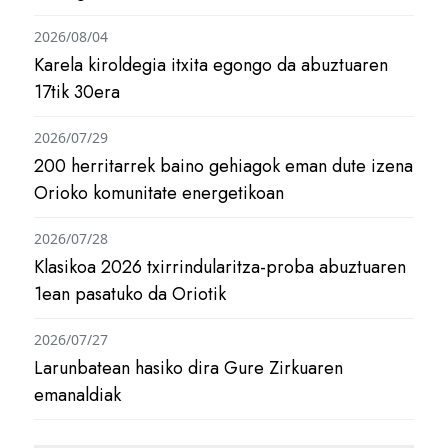
2026/08/04
Karela kiroldegia itxita egongo da abuztuaren
17tik 30era
2026/07/29
200 herritarrek baino gehiagok eman dute izena
Orioko komunitate energetikoan
2026/07/28
Klasikoa 2026 txirrindularitza-proba abuztuaren
1ean pasatuko da Oriotik
2026/07/27
Larunbatean hasiko dira Gure Zirkuaren
emanaldiak