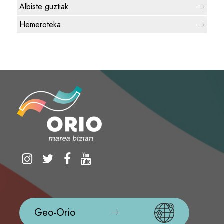
Albiste guztiak
Hemeroteka
Geo-Orio