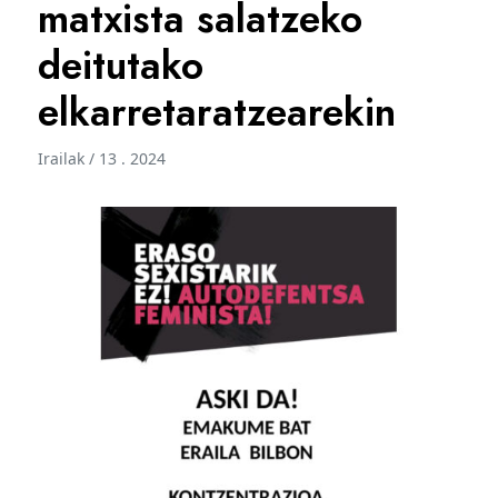
matxista salatzeko
deitutako
elkarretaratzearekin
Irailak / 13 . 2024