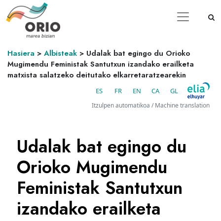
Hasiera
>
Albisteak
>
Udalak bat egingo du Orioko
Mugimendu Feministak Santutxun izandako erailketa
matxista salatzeko deitutako elkarretaratzearekin
ES
FR
EN
CA
GL
Itzulpen automatikoa / Machine translation
Udalak bat egingo du
Orioko Mugimendu
Feministak Santutxun
izandako erailketa