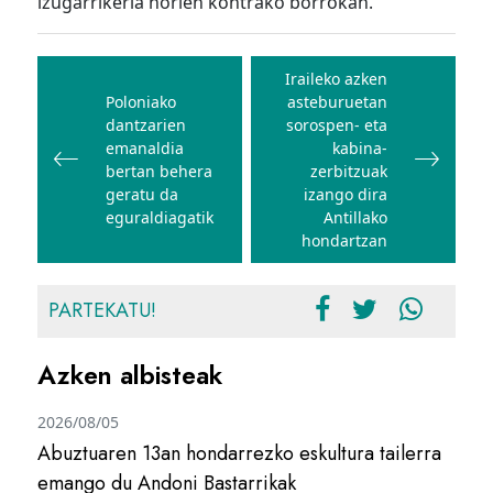
izugarrikeria horien kontrako borrokan.
Bidalketetan
zehar
Iraileko azken
Poloniako
asteburuetan
nabigatu
dantzarien
sorospen- eta
emanaldia
kabina-
bertan behera
zerbitzuak
geratu da
izango dira
eguraldiagatik
Antillako
hondartzan
PARTEKATU!
Azken albisteak
2026/08/05
Abuztuaren 13an hondarrezko eskultura tailerra
emango du Andoni Bastarrikak