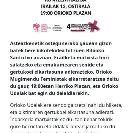
Asteazkenetik ostegunerako gauean gizon
batek bere bikotekidea hil zuen Bilboko
Santutxu auzoan. Erailketa matxista hori
salatzeko eta emakumearen senide eta
gertukoei elkartasuna adierazteko, Orioko
Mugimendu Feministak elkarretaratzea deitu
du gaur, 19:00etan Herriko Plazan, eta Orioko
Udalak bat egin du deialdiarekin.
Orioko Udalak ere sendo gaitzetsi nahi du hilketa,
eta biktimaren gertukoei elkartasuna adierazi.
Indarkeria martxistak ez du izan behar tokirik
gure herrietan eta Udalak lanean jarraituko du