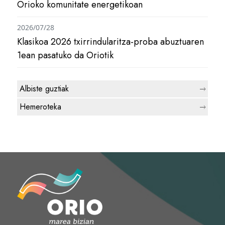
Orioko komunitate energetikoan
2026/07/28
Klasikoa 2026 txirrindularitza-proba abuztuaren
1ean pasatuko da Oriotik
Albiste guztiak
Hemeroteka