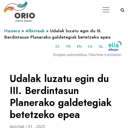
Hasiera
>
Albisteak
>
Udalak luzatu egin du III.
Berdintasun Planerako galdetegiak betetzeko epea
ES
FR
EN
CA
GL
Itzulpen automatikoa / Machine translation
Udalak luzatu egin du
III. Berdintasun
Planerako galdetegiak
betetzeko epea
Apirilak / 01 . 2025