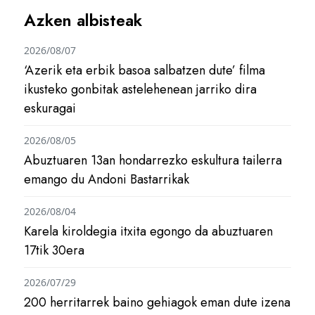
Azken albisteak
2026/08/07
‘Azerik eta erbik basoa salbatzen dute’ filma
ikusteko gonbitak astelehenean jarriko dira
eskuragai
2026/08/05
Abuztuaren 13an hondarrezko eskultura tailerra
emango du Andoni Bastarrikak
2026/08/04
Karela kiroldegia itxita egongo da abuztuaren
17tik 30era
2026/07/29
200 herritarrek baino gehiagok eman dute izena