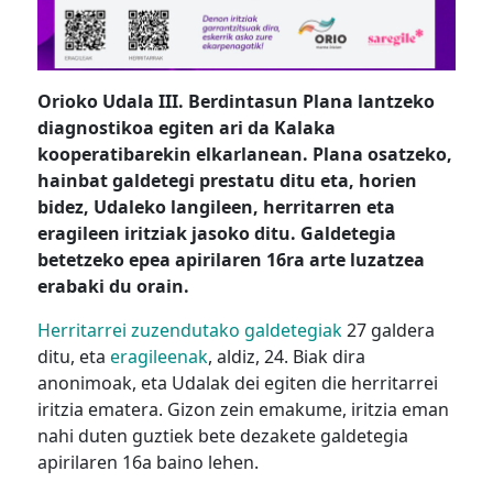
Orioko Udala III. Berdintasun Plana lantzeko
diagnostikoa egiten ari da Kalaka
kooperatibarekin elkarlanean. Plana osatzeko,
hainbat galdetegi prestatu ditu eta, horien
bidez, Udaleko langileen, herritarren eta
eragileen iritziak jasoko ditu. Galdetegia
betetzeko epea apirilaren 16ra arte luzatzea
erabaki du orain.
Herritarrei zuzendutako galdetegiak
27 galdera
ditu, eta
eragileenak
, aldiz, 24. Biak dira
anonimoak, eta Udalak dei egiten die herritarrei
iritzia ematera. Gizon zein emakume, iritzia eman
nahi duten guztiek bete dezakete galdetegia
apirilaren 16a baino lehen.