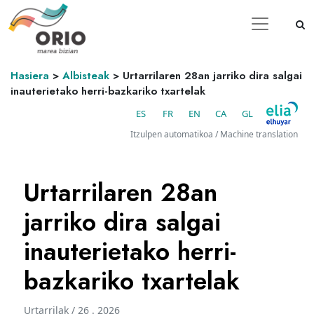
Hasiera
>
Albisteak
>
Urtarrilaren 28an jarriko dira salgai
inauterietako herri-bazkariko txartelak
ES
FR
EN
CA
GL
Itzulpen automatikoa / Machine translation
Urtarrilaren 28an
jarriko dira salgai
inauterietako herri-
bazkariko txartelak
Urtarrilak / 26 . 2026