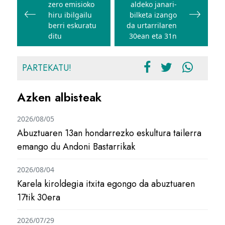
zero emisioko
aldeko janari-
nabigatu
hiru ibilgailu
bilketa izango
berri eskuratu
da urtarrilaren
ditu
30ean eta 31n
PARTEKATU!
Azken albisteak
2026/08/05
Abuztuaren 13an hondarrezko eskultura tailerra
emango du Andoni Bastarrikak
2026/08/04
Karela kiroldegia itxita egongo da abuztuaren
17tik 30era
2026/07/29