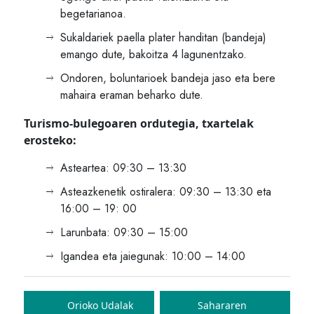
begetarianoa.
Sukaldariek paella plater handitan (bandeja)
emango dute, bakoitza 4 lagunentzako.
Ondoren, boluntarioek bandeja jaso eta bere
mahaira eraman beharko dute.
Turismo-bulegoaren ordutegia, txartelak
erosteko:
Asteartea: 09:30 – 13:30
Asteazkenetik ostiralera: 09:30 – 13:30 eta
16:00 – 19: 00
Larunbata: 09:30 – 15:00
Igandea eta jaiegunak: 10:00 – 14:00
Bidalketetan
zehar
Orioko Udalak
Sahararen