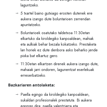
laguntzeko.
5 txartel baino gutxiago erosten dutenek ere
aukera izango dute boluntarioen zerrendan
apuntatzeko.
Boluntarioek osatutako taldetxoa 11:30etan
elkartuko da kiroldegiko kanpoaldean, mahiak
eta aulkiak behar bezala kokatzeko. Prestaketa
lan horiek ez dute denbora asko beharko jende
pixka bat elkartuz gero.
11:30etan elkartzen direnek aukera izango dute,
mahaiak jarri ondoren, lagunentzat eserlekuak
erreserbatzeko.
Bazkariaren antolaketa:
Paella egingo da kiroldegiko kanpoaldean,
sukaldari profesionalek prestatuta. Bi aukera
egongo dira: paella valentziarra eta