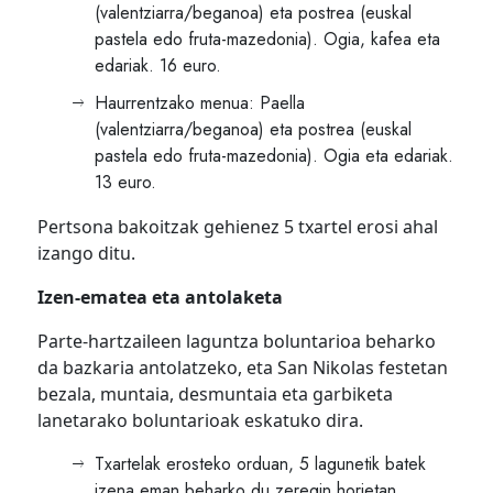
(valentziarra/beganoa) eta postrea (euskal
pastela edo fruta-mazedonia). Ogia, kafea eta
edariak. 16 euro.
Haurrentzako menua: Paella
(valentziarra/beganoa) eta postrea (euskal
pastela edo fruta-mazedonia). Ogia eta edariak.
13 euro.
Pertsona bakoitzak gehienez 5 txartel erosi ahal
izango ditu.
Izen-ematea eta antolaketa
Parte-hartzaileen laguntza boluntarioa beharko
da bazkaria antolatzeko, eta San Nikolas festetan
bezala, muntaia, desmuntaia eta garbiketa
lanetarako boluntarioak eskatuko dira.
Txartelak erosteko orduan, 5 lagunetik batek
izena eman beharko du zeregin horietan