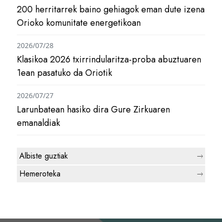
200 herritarrek baino gehiagok eman dute izena
Orioko komunitate energetikoan
2026/07/28
Klasikoa 2026 txirrindularitza-proba abuztuaren
1ean pasatuko da Oriotik
2026/07/27
Larunbatean hasiko dira Gure Zirkuaren
emanaldiak
Albiste guztiak
Hemeroteka