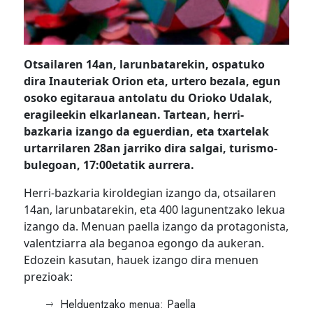
Otsailaren 14an, larunbatarekin, ospatuko
dira Inauteriak Orion eta, urtero bezala, egun
osoko egitaraua antolatu du Orioko Udalak,
eragileekin elkarlanean. Tartean, herri-
bazkaria izango da eguerdian, eta txartelak
urtarrilaren 28an jarriko dira salgai, turismo-
bulegoan, 17:00etatik aurrera.
Herri-bazkaria kiroldegian izango da, otsailaren
14an, larunbatarekin, eta 400 lagunentzako lekua
izango da. Menuan paella izango da protagonista,
valentziarra ala beganoa egongo da aukeran.
Edozein kasutan, hauek izango dira menuen
prezioak:
Helduentzako menua: Paella