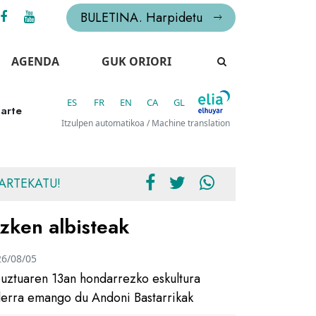
BULETINA. Harpidetu
AGENDA
GUK ORIORI
ES
FR
EN
CA
GL
 arte
Itzulpen automatikoa / Machine translation
ARTEKATU!
zken albisteak
26/08/05
uztuaren 13an hondarrezko eskultura
ilerra emango du Andoni Bastarrikak