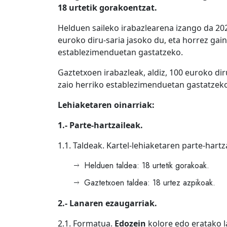
18 urtetik gorakoentzat.
Helduen saileko irabazlearena izango da 20
euroko diru-saria jasoko du, eta horrez gai
establezimenduetan gastatzeko.
Gaztetxoen irabazleak, aldiz, 100 euroko d
zaio herriko establezimenduetan gastatzek
Lehiaketaren oinarriak:
1.- Parte-hartzaileak.
1.1. Taldeak. Kartel-lehiaketaren parte-hart
Helduen taldea: 18 urtetik gorakoak.
Gaztetxoen taldea: 18 urtez azpikoak.
2.- Lanaren ezaugarriak.
2.1. Formatua.
Edozein
kolore edo eratako la