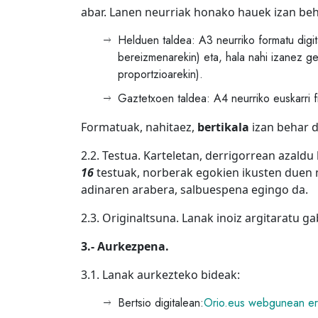
abar. Lanen neurriak honako hauek izan beh
Helduen taldea: A3 neurriko formatu dig
bereizmenarekin) eta, hala nahi izanez ge
proportzioarekin).
Gaztetxoen taldea: A4 neurriko euskarri f
Formatuak, nahitaez,
bertikala
izan behar d
2.2. Testua. Karteletan, derrigorrean azald
16
testuak, norberak egokien ikusten duen 
adinaren arabera, salbuespena egingo da.
2.3. Originaltsuna. Lanak inoiz argitaratu g
3.- Aurkezpena.
3.1. Lanak aurkezteko bideak:
Bertsio digitalean:
Orio.eus webgunean err