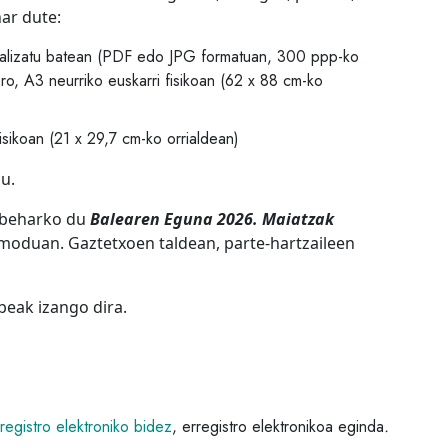
ar dute:
italizatu batean (PDF edo JPG formatuan, 300 ppp-ko
ro, A3 neurriko euskarri fisikoan (62 x 88 cm-ko
isikoan (21 x 29,7 cm-ko orrialdean)
u.
u beharko du
Balearen Eguna 2026. Maiatzak
moduan. Gaztetxoen taldean, parte-hartzaileen
abeak izango dira.
egistro elektroniko bidez
, erregistro elektronikoa eginda
.