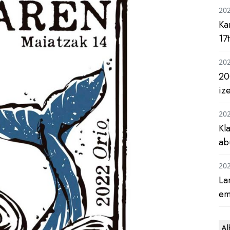
20
Ka
17
20
20
iz
20
Kl
ab
20
La
em
Al