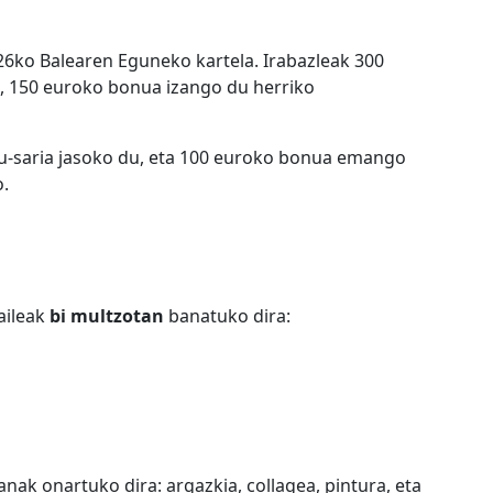
26ko Balearen Eguneko kartela. Irabazleak 300
n, 150 euroko bonua izango du herriko
iru-saria jasoko du, eta 100 euroko bonua emango
o.
zaileak
bi multzotan
banatuko dira:
nak onartuko dira: argazkia, collagea, pintura, eta