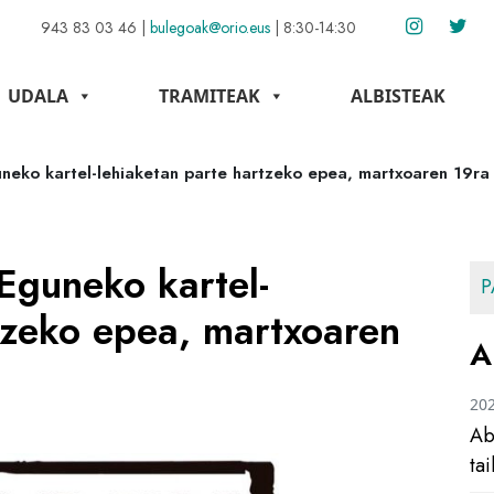
943 83 03 46
|
bulegoak@orio.eus
|
8:30-14:30
UDALA
TRAMITEAK
ALBISTEAK
neko kartel-lehiaketan parte hartzeko epea, martxoaren 19ra
Eguneko kartel-
P
tzeko epea, martxoaren
A
20
Ab
ta