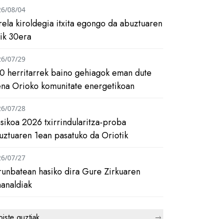
26/08/04
rela kiroldegia itxita egongo da abuztuaren
tik 30era
26/07/29
0 herritarrek baino gehiagok eman dute
ena Orioko komunitate energetikoan
26/07/28
asikoa 2026 txirrindularitza-proba
uztuaren 1ean pasatuko da Oriotik
26/07/27
runbatean hasiko dira Gure Zirkuaren
analdiak
biste guztiak