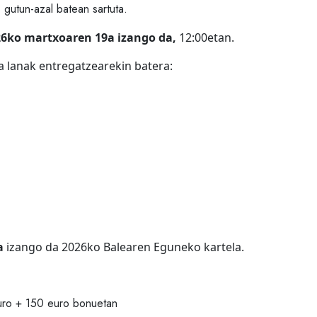
 gutun-azal batean sartuta.
6ko martxoaren 19a izango da,
12:00etan.
a lanak entregatzearekin batera:
a
izango da 2026ko Balearen Eguneko kartela.
uro + 150 euro bonuetan