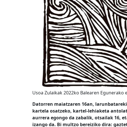
Usoa Zulaikak 2022ko Balearen Egunerako e
Datorren maiatzaren 16an, larunbatareki
kartela osatzeko, kartel-lehiaketa antol
aurrera egongo da zabalik, otsailak 16, 
izango da. Bi multzo bereiziko dira: gazt