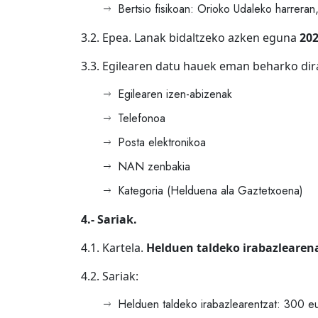
Bertsio fisikoan: Orioko Udaleko harreran,
3.2. Epea. Lanak bidaltzeko azken eguna
202
3.3. Egilearen datu hauek eman beharko dir
Egilearen izen-abizenak
Telefonoa
Posta elektronikoa
NAN zenbakia
Kategoria (Helduena ala Gaztetxoena)
4.- Sariak.
4.1. Kartela.
Helduen taldeko irabazlearen
4.2. Sariak:
Helduen taldeko irabazlearentzat: 300 e