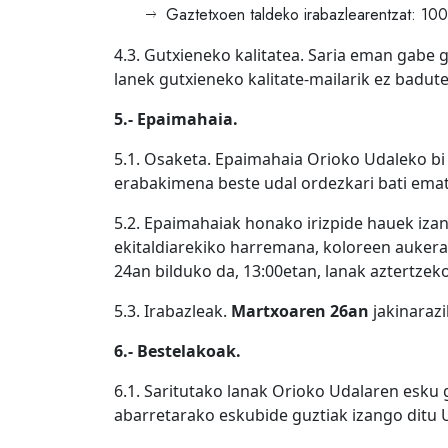
Gaztetxoen taldeko irabazlearentzat: 10
4.3. Gutxieneko kalitatea. Saria eman gabe 
lanek gutxieneko kalitate-mailarik ez badute
5.- Epaimahaia.
5.1. Osaketa. Epaimahaia Orioko Udaleko bi
erabakimena beste udal ordezkari bati emate
5.2. Epaimahaiak honako irizpide hauek izan
ekitaldiarekiko harremana, koloreen auker
24an bilduko da, 13:00etan, lanak aztertzek
5.3. Irabazleak.
Martxoaren 26an
jakinarazi
6.- Bestelakoak.
6.1. Saritutako lanak Orioko Udalaren esku 
abarretarako eskubide guztiak izango ditu 