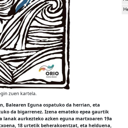
He
gin zuen kartela.
n, Balearen Eguna ospatuko da herrian, eta
atuko da bigarrenez. Izena emateko epea gaurtik
eta lanak aurkezteko azken eguna martxoaren 19a
etxoena, 18 urtetik beherakoentzat, eta helduena,