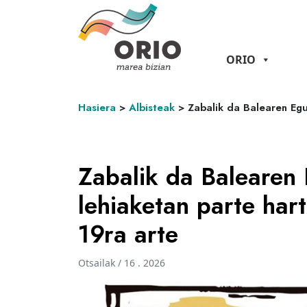
ORIO
Hasiera
>
Albisteak
>
Zabalik da Balearen Egu
Zabalik da Balearen 
lehiaketan parte har
19ra arte
Otsailak / 16 . 2026