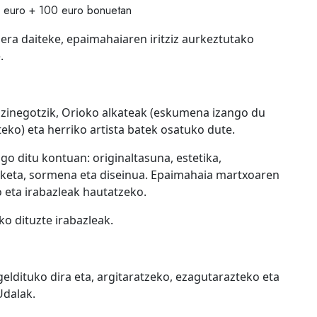
0 euro + 100 euro bonuetan
gera daiteke, epaimahaiaren iritziz aurkeztutako
.
 zinegotzik, Orioko alkateak (eskumena izango du
ko) eta herriko artista batek osatuko dute.
go ditu kontuan: originaltasuna, estetika,
aketa, sormena eta diseinua. Epaimahaia martxoaren
o eta irabazleak hautatzeko.
ko dituzte irabazleak.
geldituko dira eta, argitaratzeko, ezagutarazteko eta
Udalak.