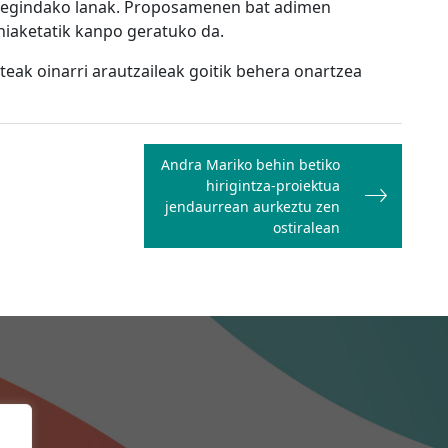
kin egindako lanak. Proposamenen bat adimen
lehiaketatik kanpo geratuko da.
teak oinarri arautzaileak goitik behera onartzea
Andra Mariko behin betiko
hirigintza-proiektua
jendaurrean aurkeztu zen
ostiralean