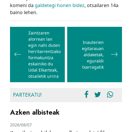
komeni da
galdetegi honen bidez
, otsailaren 14a
baino lehen.
Bidalketetan
zehar
Zaintzaren
alorrean lan
nabigatu
Inauterien
egin nahi duten
egitarauan
herritarrentzako
aldaketak,
formakuntza
eguraldi
eskainiko du
txarragatik
Udal Elkarteak,
otsailetik urrira
PARTEKATU!
Azken albisteak
2026/08/07