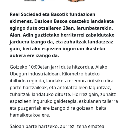
Real Sociedad eta Basotik fundazioen
ekimenez, Desioen Basoa osatzeko landaketa
egingo dute otsailaren 28an, larunbatarekin,
Aian. Adin guztietako herritarrei zabaldutako
jarduera izango da, eta zuhaitzak landatzeaz
gain, bertako espezien inguruan ikasteko
aukera ere izango da.
Goizeko 10:00etan jarri dute hitzordua, Aiako
Ubegun industrialdean. Kilometro bateko
ibilbidea eginda, landaketa eremura iritsiko dira
parte-hartzaileak, eta antolatzaileen laguntzaz,
zuhaitzak landatuko dituzte. Horrez gain, zuhaitz
espezieen inguruko galdetegia, eskulanen tailerra
eta puzgarriak ere izango dira goizean, baita
hamaiketakoa ere.
Saioan parte hartzeko, aurrez izena ematea