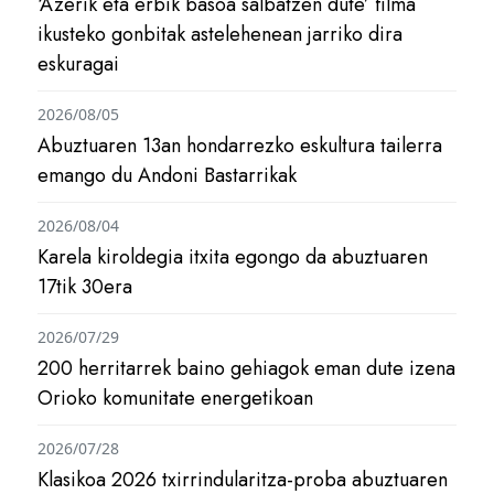
‘Azerik eta erbik basoa salbatzen dute’ filma
ikusteko gonbitak astelehenean jarriko dira
eskuragai
2026/08/05
Abuztuaren 13an hondarrezko eskultura tailerra
emango du Andoni Bastarrikak
2026/08/04
Karela kiroldegia itxita egongo da abuztuaren
17tik 30era
2026/07/29
200 herritarrek baino gehiagok eman dute izena
Orioko komunitate energetikoan
2026/07/28
Klasikoa 2026 txirrindularitza-proba abuztuaren