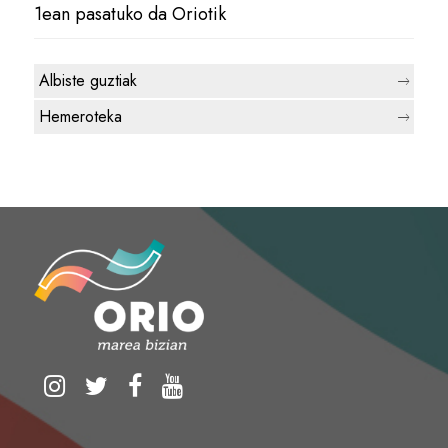
1ean pasatuko da Oriotik
Albiste guztiak
Hemeroteka