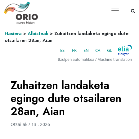
Hasiera
>
Albisteak
>
Zuhaitzen landaketa egingo dute
otsailaren 28an, Aian
ES
FR
EN
CA
GL
Itzulpen automatikoa / Machine translation
Zuhaitzen landaketa
egingo dute otsailaren
28an, Aian
Otsailak / 13 . 2026