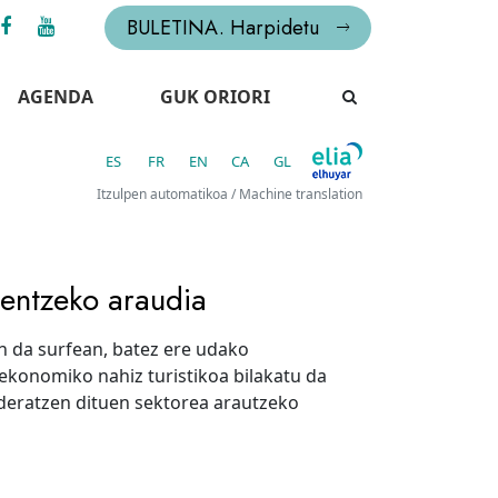
BULETINA. Harpidetu
AGENDA
GUK ORIORI
ES
FR
EN
CA
GL
Itzulpen automatikoa / Machine translation
mentzeko araudia
n da surfean, batez ere udako
 ekonomiko nahiz turistikoa bilakatu da
ideratzen dituen sektorea arautzeko