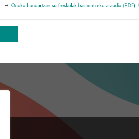
Orioko hondartzan surf-eskolak baimentzeko araudia (PDF)