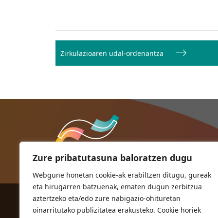
Bidalketetan
zehar
Zirkulazioaren udal-ordenantza
nabigatu
Zure pribatutasuna baloratzen dugu
Webgune honetan cookie-ak erabiltzen ditugu, gureak
eta hirugarren batzuenak, ematen dugun zerbitzua
aztertzeko eta/edo zure nabigazio-ohituretan
ORIOKO UDALA
oinarritutako publizitatea erakusteko. Cookie horiek
Herriko plaza,1