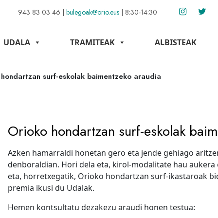
943 83 03 46
|
bulegoak@orio.eus
|
8:30-14:30
UDALA
TRAMITEAK
ALBISTEAK
 hondartzan surf-eskolak baimentzeko araudia
Orioko hondartzan surf-eskolak bai
Azken hamarraldi honetan gero eta jende gehiago aritze
denboraldian. Hori dela eta, kirol-modalitate hau aukera
eta, horretxegatik, Orioko hondartzan surf-ikastaroak b
premia ikusi du Udalak.
Hemen kontsultatu dezakezu araudi honen testua: