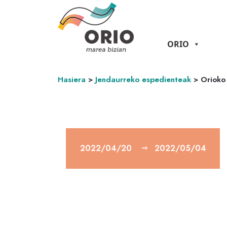
ORIO
Hasiera
>
Jendaurreko espedienteak
>
Orioko
2022/04/20
2022/05/04