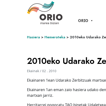
ORIO
Hasiera
>
Hemeroteka
>
2010eko Udarako Ze
2010eko Udarako Ze
Ekainak / 02 . 2010
Ekainaren 1ean Udarako Zerbitzuak martxa
Ekainaren 1an eman zaio hasiera udako den
martxan jarriz.
Herritarrei gogoratu TAO binetak Udaletxean