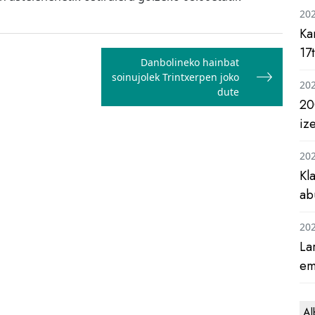
20
Ka
17
Danbolineko hainbat
soinujolek Trintxerpen joko
20
dute
20
iz
20
Kl
ab
20
La
em
Al