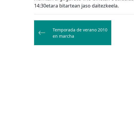
14:30etara bitartean jaso daitezkeela.
Bidalketetan
zehar
Temporada de verano 2010
en marcha
nabigatu