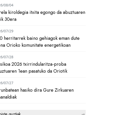
26/08/04
rela kiroldegia itxita egongo da abuztuaren
tik 30era
26/07/29
0 herritarrek baino gehiagok eman dute
ena Orioko komunitate energetikoan
26/07/28
asikoa 2026 txirrindularitza-proba
uztuaren 1ean pasatuko da Oriotik
26/07/27
runbatean hasiko dira Gure Zirkuaren
analdiak
biste guztiak