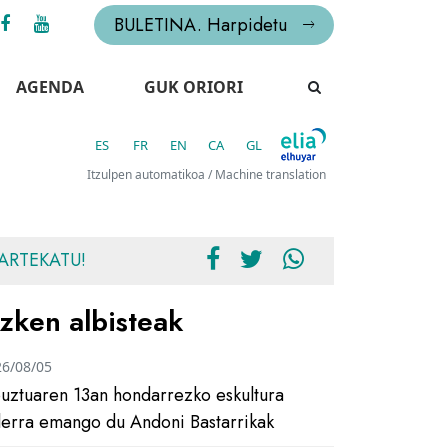
BULETINA. Harpidetu
AGENDA
GUK ORIORI
ES
FR
EN
CA
GL
Itzulpen automatikoa / Machine translation
ARTEKATU!
zken albisteak
26/08/05
uztuaren 13an hondarrezko eskultura
ilerra emango du Andoni Bastarrikak