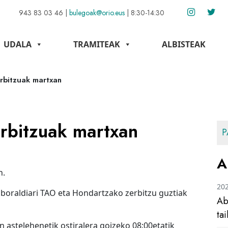
943 83 03 46
|
bulegoak@orio.eus
|
8:30-14:30
UDALA
TRAMITEAK
ALBISTEAK
rbitzuak martxan
rbitzuak martxan
P
A
n.
20
boraldiari TAO eta Hondartzako zerbitzu guztiak
Ab
ta
 astelehenetik ostiralera goizeko 08:00etatik