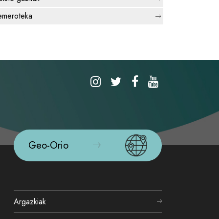
meroteka
Geo-Orio
Argazkiak