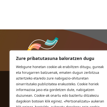
Zure pribatutasuna baloratzen dugu
Webgune honetan cookie-ak erabiltzen ditugu, gureak
eta hirugarren batzuenak, ematen dugun zerbitzua
aztertzeko eta/edo zure nabigazio-ohituretan
ORIOKO UDALA
oinarritutako publizitatea erakusteko. Cookie horiek
Herriko plaza,1
informazioa jaso eta gordetzen dute, nabigatzen
20810 Orio (Gipuzkoa)
duzunean. Cookie-ak onartu edo baztertu ditzakezu
T. 943 83 03 46
dagokion botoian klik eginez. «Pertsonalizatu» aukeran
klik eginez, bestalde, aukeratu dezakezu zein cookie