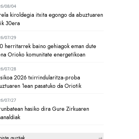
26/08/04
rela kiroldegia itxita egongo da abuztuaren
tik 30era
26/07/29
0 herritarrek baino gehiagok eman dute
ena Orioko komunitate energetikoan
26/07/28
asikoa 2026 txirrindularitza-proba
uztuaren 1ean pasatuko da Oriotik
26/07/27
runbatean hasiko dira Gure Zirkuaren
analdiak
biste guztiak