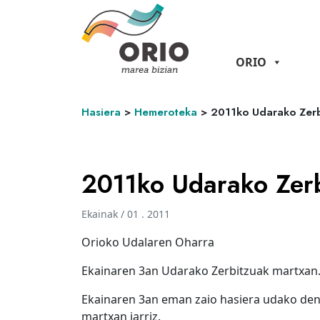
ORIO
Hasiera
>
Hemeroteka
>
2011ko Udarako Zerb
2011ko Udarako Zer
Ekainak / 01 . 2011
Orioko Udalaren Oharra
Ekainaren 3an Udarako Zerbitzuak martxan
Ekainaren 3an eman zaio hasiera udako den
martxan jarriz.