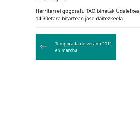
Herritarrei gogoratu TAO binetak Udaletxean
14:30etara bitartean jaso daitezkeela.
Bidalketetan
zehar
Temporada de verano 2011
en marcha
nabigatu