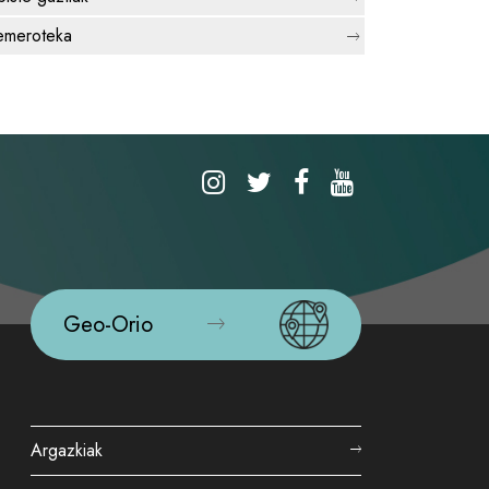
meroteka
Geo-Orio
Argazkiak