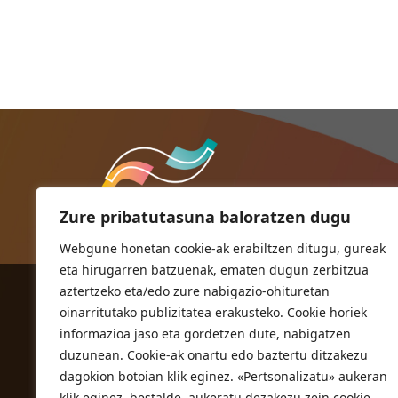
Zure pribatutasuna baloratzen dugu
Webgune honetan cookie-ak erabiltzen ditugu, gureak
eta hirugarren batzuenak, ematen dugun zerbitzua
aztertzeko eta/edo zure nabigazio-ohituretan
ORIOKO UDALA
oinarritutako publizitatea erakusteko. Cookie horiek
Herriko plaza,1
informazioa jaso eta gordetzen dute, nabigatzen
20810 Orio (Gipuzkoa)
duzunean. Cookie-ak onartu edo baztertu ditzakezu
T. 943 83 03 46
dagokion botoian klik eginez. «Pertsonalizatu» aukeran
klik eginez, bestalde, aukeratu dezakezu zein cookie