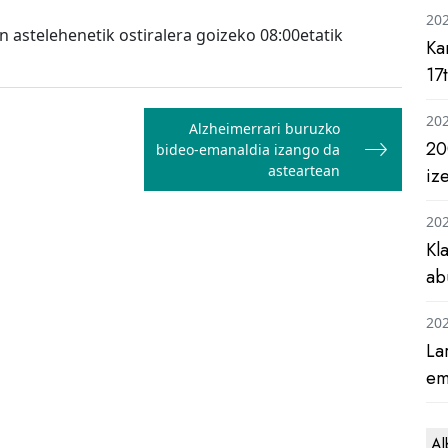
20
 astelehenetik ostiralera goizeko 08:00etatik
Ka
17
20
Alzheimerrari buruzko
20
bideo-emanaldia izango da
asteartean
iz
20
Kl
ab
20
La
em
Al