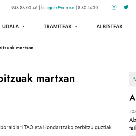
943 83 03 46
|
bulegoak@orio.eus
|
8:30-14:30
UDALA
TRAMITEAK
ALBISTEAK
itzuak martxan
bitzuak martxan
P
A
20
.
Ab
boraldiari TAO eta Hondartzako zerbitzu guztiak
ta