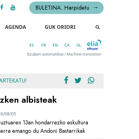
BULETINA. Harpidetu
AGENDA
GUK ORIORI
ES
FR
EN
CA
GL
Itzulpen automatikoa / Machine translation
ARTEKATU!
zken albisteak
26/08/05
uztuaren 13an hondarrezko eskultura
ilerra emango du Andoni Bastarrikak