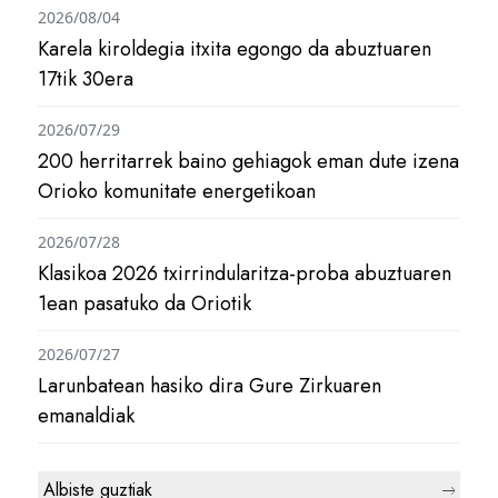
2026/08/04
Karela kiroldegia itxita egongo da abuztuaren
17tik 30era
2026/07/29
200 herritarrek baino gehiagok eman dute izena
Orioko komunitate energetikoan
2026/07/28
Klasikoa 2026 txirrindularitza-proba abuztuaren
1ean pasatuko da Oriotik
2026/07/27
Larunbatean hasiko dira Gure Zirkuaren
emanaldiak
Albiste guztiak