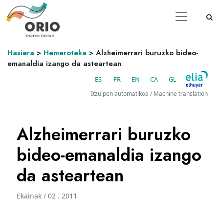
Hasiera
>
Hemeroteka
>
Alzheimerrari buruzko bideo-
emanaldia izango da asteartean
ES
FR
EN
CA
GL
Itzulpen automatikoa / Machine translation
Alzheimerrari buruzko
bideo-emanaldia izango
da asteartean
Ekainak / 02 . 2011