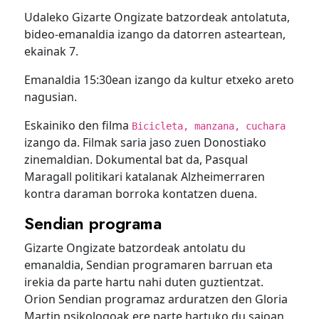
Udaleko Gizarte Ongizate batzordeak antolatuta,
bideo-emanaldia izango da datorren asteartean,
ekainak 7.
Emanaldia 15:30ean izango da kultur etxeko areto
nagusian.
Eskainiko den filma
Bicicleta, manzana, cuchara
izango da. Filmak saria jaso zuen Donostiako
zinemaldian. Dokumental bat da, Pasqual
Maragall politikari katalanak Alzheimerraren
kontra daraman borroka kontatzen duena.
Sendian programa
Gizarte Ongizate batzordeak antolatu du
emanaldia, Sendian programaren barruan eta
irekia da parte hartu nahi duten guztientzat.
Orion Sendian programaz arduratzen den Gloria
Martin psikologoak ere parte hartuko du saioan