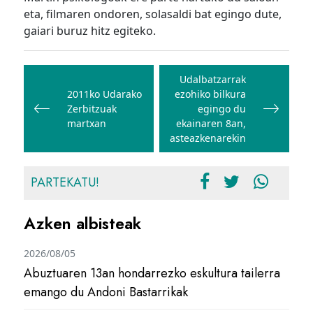
eta, filmaren ondoren, solasaldi bat egingo dute,
gaiari buruz hitz egiteko.
Bidalketetan
zehar
Udalbatzarrak
2011ko Udarako
ezohiko bilkura
nabigatu
Zerbitzuak
egingo du
martxan
ekainaren 8an,
asteazkenarekin
PARTEKATU!
Azken albisteak
2026/08/05
Abuztuaren 13an hondarrezko eskultura tailerra
emango du Andoni Bastarrikak