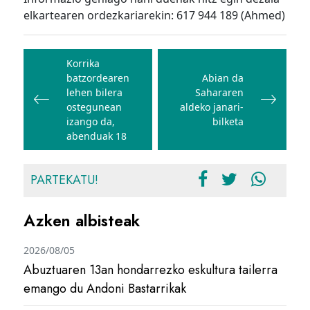
elkartearen ordezkariarekin: 617 944 189 (Ahmed)
Bidalketetan
zehar
Korrika
batzordearen
Abian da
nabigatu
lehen bilera
Sahararen
ostegunean
aldeko janari-
izango da,
bilketa
abenduak 18
PARTEKATU!
Azken albisteak
2026/08/05
Abuztuaren 13an hondarrezko eskultura tailerra
emango du Andoni Bastarrikak