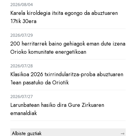
2026/08/04
Karela kiroldegia itxita egongo da abuztuaren
17tik 30era
2026/07/29
200 herritarrek baino gehiagok eman dute izena
Orioko komunitate energetikoan
2026/07/28
Klasikoa 2026 txirrindularitza-proba abuztuaren
1ean pasatuko da Oriotik
2026/07/27
Larunbatean hasiko dira Gure Zirkuaren
emanaldiak
Albiste guztiak