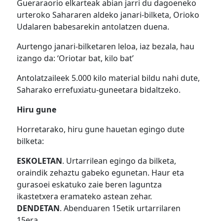
Gueraraorio elkarteak abian jarri du dagoeneko
urteroko Sahararen aldeko janari-bilketa, Orioko
Udalaren babesarekin antolatzen duena.
Aurtengo janari-bilketaren leloa, iaz bezala, hau
izango da: ‘Oriotar bat, kilo bat’
Antolatzaileek 5.000 kilo material bildu nahi dute,
Saharako errefuxiatu-guneetara bidaltzeko.
Hiru gune
Horretarako, hiru gune hauetan egingo dute
bilketa:
ESKOLETAN
. Urtarrilean egingo da bilketa,
oraindik zehaztu gabeko egunetan. Haur eta
gurasoei eskatuko zaie beren laguntza
ikastetxera eramateko astean zehar.
DENDETAN
. Abenduaren 15etik urtarrilaren
15era.