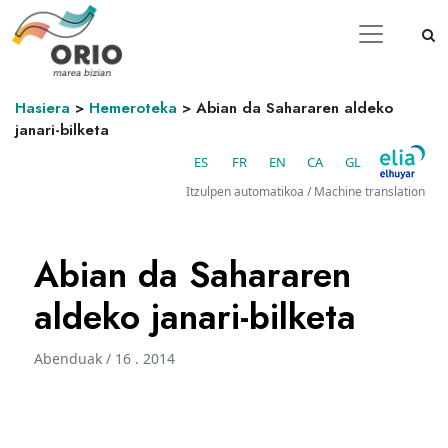
Hasiera
>
Hemeroteka
>
Abian da Sahararen aldeko
janari-bilketa
ES
FR
EN
CA
GL
Itzulpen automatikoa / Machine translation
Abian da Sahararen
aldeko janari-bilketa
Abenduak / 16 . 2014