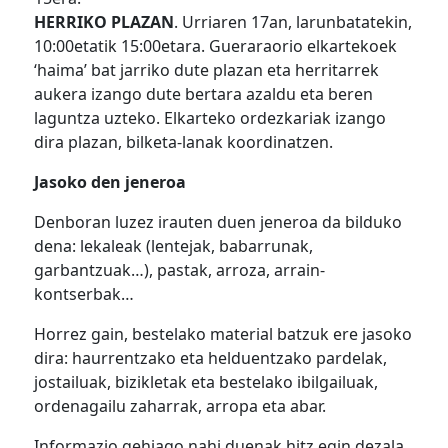
HERRIKO PLAZAN
. Urriaren 17an, larunbatatekin,
10:00etatik 15:00etara. Gueraraorio elkartekoek
‘haima’ bat jarriko dute plazan eta herritarrek
aukera izango dute bertara azaldu eta beren
laguntza uzteko. Elkarteko ordezkariak izango
dira plazan, bilketa-lanak koordinatzen.
Jasoko den jeneroa
Denboran luzez irauten duen jeneroa da bilduko
dena: lekaleak (lentejak, babarrunak,
garbantzuak…), pastak, arroza, arrain-
kontserbak…
Horrez gain, bestelako material batzuk ere jasoko
dira: haurrentzako eta helduentzako pardelak,
jostailuak, bizikletak eta bestelako ibilgailuak,
ordenagailu zaharrak, arropa eta abar.
Informazio gehiago nahi duenak hitz egin dezala