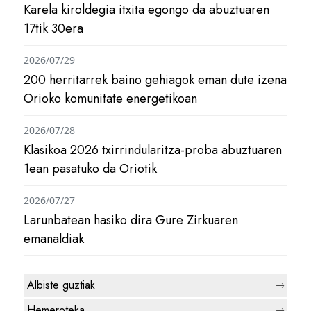
Karela kiroldegia itxita egongo da abuztuaren
17tik 30era
2026/07/29
200 herritarrek baino gehiagok eman dute izena
Orioko komunitate energetikoan
2026/07/28
Klasikoa 2026 txirrindularitza-proba abuztuaren
1ean pasatuko da Oriotik
2026/07/27
Larunbatean hasiko dira Gure Zirkuaren
emanaldiak
Albiste guztiak
Hemeroteka