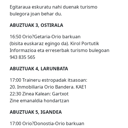
Egitaraua eskuratu nahi duenak turismo
bulegora joan behar du.
ABUZTUAK 3, OSTIRALA
16:50 Orio?Getaria-Orio barkuan
(bisita euskaraz egingo da). Kirol Portutik
Informazioa eta erreserbak turismo bulegoan
943 835 565
ABUZTUAK 4, LARUNBATA
17:00 Traineru estropadak itsasoan:
20. Inmobiliaria Orio Bandera. KAE1
22:30 Zinea Kalean: Gartxot
Zine emanaldia hondartzan
ABUZTUAK 5, IGANDEA
17:00 Orio?Donostia-Orio barkuan