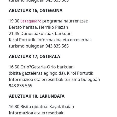
turismo bulegoan 943 835 565
ABUZTUAK 16, OSTEGUNA
19:30
programa haurrentzat:
Ostegunero
Bertso haritza. Herriko Plazan
21:45 Donostiako suak barkuan
Kirol Portutik. Informazioa eta erreserbak
turismo bulegoan 943 835 565
ABUZTUAK 17, OSTIRALA
16:50 Orio?Getaria-Orio barkuan
(bisita gazteleraz egingo da). Kirol Portutik
Informazioa eta erreserbak turismo bulegoan
943 835 565
ABUZTUAK 18, LARUNBATA
16:30 Bisita gidatua: Kayak ibaian
Informazioa eta erreserbak