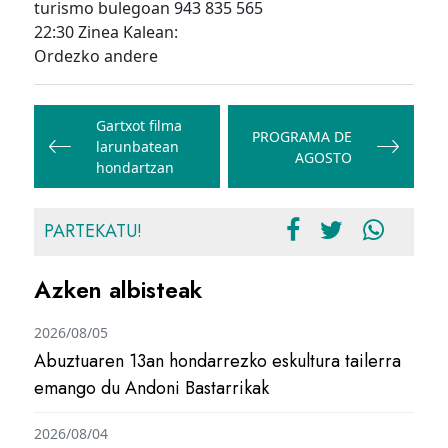
turismo bulegoan 943 835 565
22:30 Zinea Kalean:
Ordezko andere
Bidalketetan
zehar
Gartxot filma
PROGRAMA DE
larunbatean
nabigatu
AGOSTO
hondartzan
PARTEKATU!
Azken albisteak
2026/08/05
Abuztuaren 13an hondarrezko eskultura tailerra
emango du Andoni Bastarrikak
2026/08/04