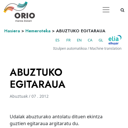
Hasiera
>
Hemeroteka
>
ABUZTUKO EGITARAUA
ES
FR
EN
CA
GL
Itzulpen automatikoa / Machine translation
ABUZTUKO
EGITARAUA
Abuztuak / 07 . 2012
Udalak abuzturako antolatu dituen ekintza
guztien egitaraua argitaratu du.