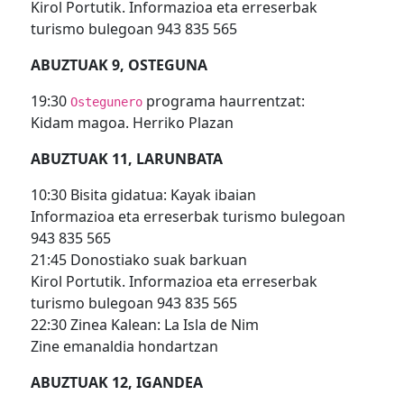
Kirol Portutik. Informazioa eta erreserbak
turismo bulegoan 943 835 565
ABUZTUAK 9, OSTEGUNA
19:30
programa haurrentzat:
Ostegunero
Kidam magoa. Herriko Plazan
ABUZTUAK 11, LARUNBATA
10:30 Bisita gidatua: Kayak ibaian
Informazioa eta erreserbak turismo bulegoan
943 835 565
21:45 Donostiako suak barkuan
Kirol Portutik. Informazioa eta erreserbak
turismo bulegoan 943 835 565
22:30 Zinea Kalean: La Isla de Nim
Zine emanaldia hondartzan
ABUZTUAK 12, IGANDEA