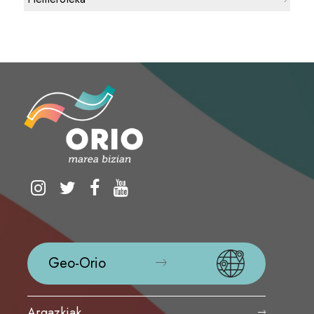
Geo-Orio
Argazkiak