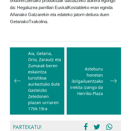
ondoren,
bertako produktuak dastatzeko aukera egongo
da: Hegaluzea parrillan Euskal
Kostaldeko eran eginda
Añanako Gatzarekin eta edateko jatorri-deitura duen
Getariako
Txakolina.
Bidalketetan
zehar
Aia, Getaria,
Orio, Zarautz eta
nabigatu
Zumaiak beren
Asteburu
eskaintza
honetan
turistikoa
ibilgailuentzako
aurkeztuko dute
irekita izango da
Gasteizko
Herriko Plaza
Zeledonen
plazan urriaren
17tik 19ra
PARTEKATU!