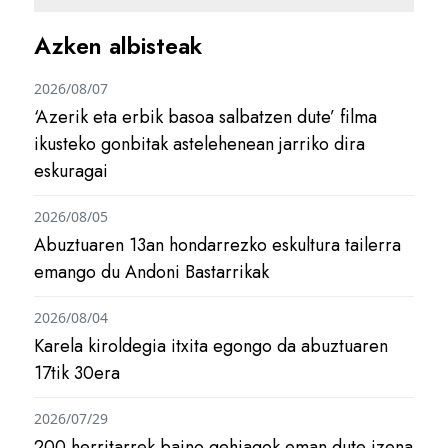
Azken albisteak
2026/08/07
‘Azerik eta erbik basoa salbatzen dute’ filma
ikusteko gonbitak astelehenean jarriko dira
eskuragai
2026/08/05
Abuztuaren 13an hondarrezko eskultura tailerra
emango du Andoni Bastarrikak
2026/08/04
Karela kiroldegia itxita egongo da abuztuaren
17tik 30era
2026/07/29
200 herritarrek baino gehiagok eman dute izena