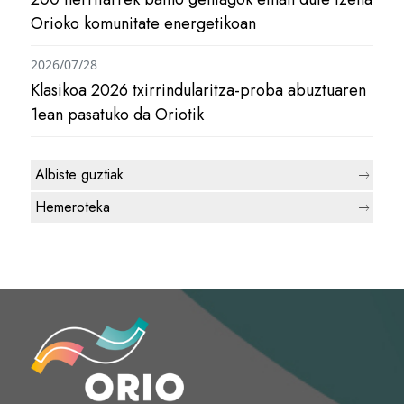
Orioko komunitate energetikoan
2026/07/28
Klasikoa 2026 txirrindularitza-proba abuztuaren
1ean pasatuko da Oriotik
Albiste guztiak
Hemeroteka