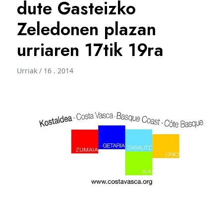
dute Gasteizko
Zeledonen plazan
urriaren 17tik 19ra
Urriak / 16 . 2014