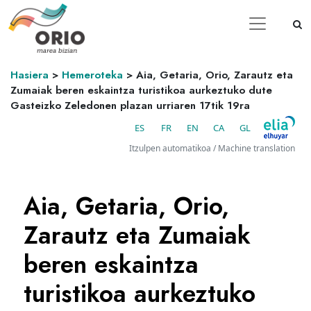
Hasiera
>
Hemeroteka
>
Aia, Getaria, Orio, Zarautz eta
Zumaiak beren eskaintza turistikoa aurkeztuko dute
Gasteizko Zeledonen plazan urriaren 17tik 19ra
ES
FR
EN
CA
GL
Itzulpen automatikoa / Machine translation
Aia, Getaria, Orio,
Zarautz eta Zumaiak
beren eskaintza
turistikoa aurkeztuko