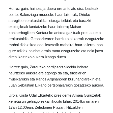
Horrez gain, hainbat jarduera ere antolatu dira; besteak
beste, Balenziaga museoko haur-tailerrak; Orioko
saregileen erakustaldia; letxuga
txikiak eta barazki
ekologikoak landatzeko haur-tailerra; Maisor
kontserbagileen
Kantauriko antxoa gazituak prestatzeko
erakustaldia; Geoparkearen harrizko altxorrak
ezagutzeko
mahai didaktikoa edo ‘Itsasotik mahaira’ haur-tailerra, non
gure txikiek hainbat
arrain mota ezagutzeko eta nola jaten
diren ikasteko aukera izango duten.
Horrez gain, Zarauzko harrijasotzaileekin indarra
neurtzeko aukera ere egongo da eta, trikitilarien
musikarekin eta Karlos Argiñanoren buruhandiarekin eta
Juan Sebastian Elkano pertsonaiarekin gozatzeko aukera.
Urola Kosta Udal Elkarteko presidente Amaia Guruzetak
xehetasun gehiago eskainiko
ditu bihar, 2014ko urriaren
17an 12:00ean, Zeledonen Plazan. Hitzaldien