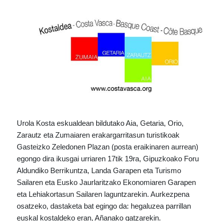
Urola Kosta eskualdean bildutako Aia, Getaria, Orio,
Zarautz eta Zumaiaren erakargarritasun turistikoak
Gasteizko Zeledonen Plazan (posta eraikinaren aurrean)
egongo
dira ikusgai urriaren 17tik 19ra, Gipuzkoako Foru
Aldundiko Berrikuntza, Landa
Garapen eta Turismo
Sailaren eta Eusko Jaurlaritzako Ekonomiaren Garapen
eta
Lehiakortasun Sailaren laguntzarekin.
Aurkezpena
osatzeko, dastaketa bat egingo da: hegaluzea parrillan
euskal kostaldeko
eran, Añanako gatzarekin.