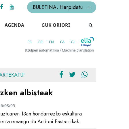
BULETINA. Harpidetu
AGENDA
GUK ORIORI
ES
FR
EN
CA
GL
Itzulpen automatikoa / Machine translation
ARTEKATU!
zken albisteak
26/08/05
uztuaren 13an hondarrezko eskultura
ilerra emango du Andoni Bastarrikak