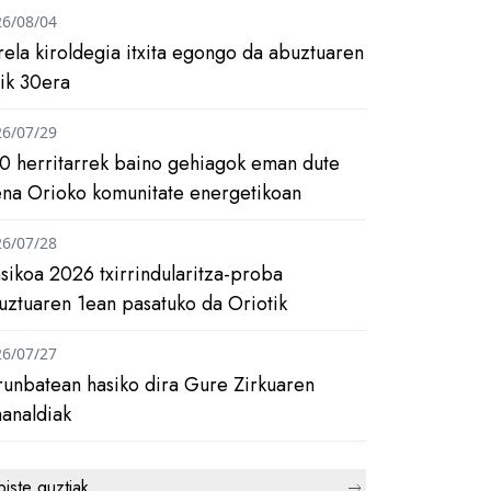
26/08/04
rela kiroldegia itxita egongo da abuztuaren
tik 30era
26/07/29
0 herritarrek baino gehiagok eman dute
ena Orioko komunitate energetikoan
26/07/28
asikoa 2026 txirrindularitza-proba
uztuaren 1ean pasatuko da Oriotik
26/07/27
runbatean hasiko dira Gure Zirkuaren
analdiak
biste guztiak