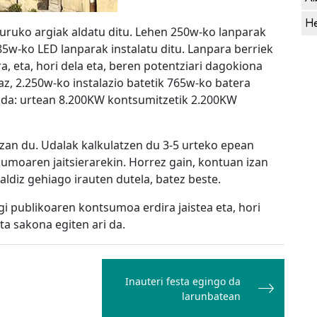
He
guruko argiak aldatu ditu. Lehen 250w-ko lanparak
85w-ko LED lanparak instalatu ditu. Lanpara berriek
, eta, hori dela eta, beren potentziari dagokiona
z, 2.250w-ko instalazio batetik 765w-ko batera
nda: urtean 8.200KW kontsumitzetik 2.200KW
izan du. Udalak kalkulatzen du 3-5 urteko epean
umoaren jaitsierarekin. Horrez gain, kontuan izan
 aldiz gehiago irauten dutela, batez beste.
i publikoaren kontsumoa erdira jaistea eta, hori
ta sakona egiten ari da.
Inauteri festa egingo da
larunbatean