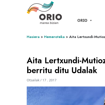
ORIO
Hasiera
>
Hemeroteka
>
Aita Lertxundi-Mutio
Aita Lertxundi-Mutio
berritu ditu Udalak
Otsailak / 17 . 2017