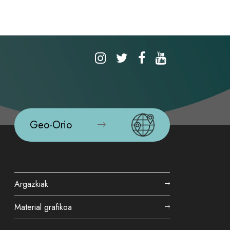
Geo-Orio
Argazkiak
Material grafikoa