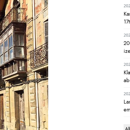
20
Ka
17
20
20
iz
20
Kl
ab
20
La
em
Al