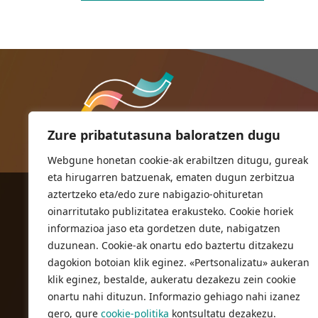
Zure pribatutasuna baloratzen dugu
Webgune honetan cookie-ak erabiltzen ditugu, gureak
eta hirugarren batzuenak, ematen dugun zerbitzua
aztertzeko eta/edo zure nabigazio-ohituretan
ORIOKO UDALA
oinarritutako publizitatea erakusteko. Cookie horiek
Herriko plaza,1
informazioa jaso eta gordetzen dute, nabigatzen
20810 Orio (Gipuzkoa)
duzunean. Cookie-ak onartu edo baztertu ditzakezu
T. 943 83 03 46
dagokion botoian klik eginez. «Pertsonalizatu» aukeran
klik eginez, bestalde, aukeratu dezakezu zein cookie
bulegoak@orio.eus
onartu nahi dituzun. Informazio gehiago nahi izanez
gero, gure
cookie-politika
kontsultatu dezakezu.