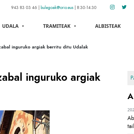
943 83 03 46
|
bulegoak@orio.eus
|
8:30-14:30
UDALA
TRAMITEAK
ALBISTEAK
zabal inguruko argiak berritu ditu Udalak
zabal inguruko argiak
P
A
20
Ab
ta