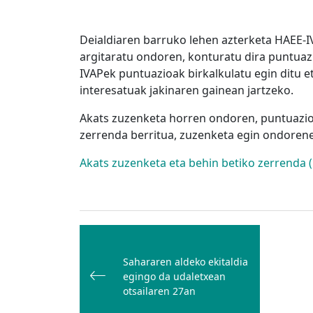
Deialdiaren barruko lehen azterketa HAEE-I
argitaratu ondoren, konturatu dira puntuaz
IVAPek puntuazioak birkalkulatu egin ditu e
interesatuak jakinaren gainean jartzeko.
Akats zuzenketa horren ondoren, puntuazioa
zerrenda berritua, zuzenketa egin ondoren
Akats zuzenketa eta behin betiko zerrenda 
Bidalketetan
zehar
Sahararen aldeko ekitaldia
nabigatu
egingo da udaletxean
otsailaren 27an