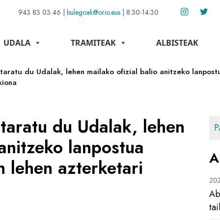
943 83 03 46
|
bulegoak@orio.eus
|
8:30-14:30
UDALA
TRAMITEAK
ALBISTEAK
taratu du Udalak, lehen mailako ofizial balio anitzeko lanpost
kiona
taratu du Udalak, lehen
P
 anitzeko lanpostua
A
n lehen azterketari
20
Ab
ta