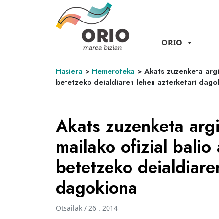
ORIO
Hasiera
>
Hemeroteka
>
Akats zuzenketa argi
betetzeko deialdiaren lehen azterketari dago
Akats zuzenketa argi
mailako ofizial balio
betetzeko deialdiare
dagokiona
Otsailak / 26 . 2014