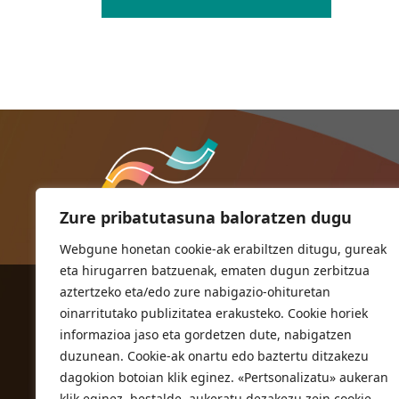
Zure pribatutasuna baloratzen dugu
Webgune honetan cookie-ak erabiltzen ditugu, gureak
eta hirugarren batzuenak, ematen dugun zerbitzua
aztertzeko eta/edo zure nabigazio-ohituretan
ORIOKO UDALA
oinarritutako publizitatea erakusteko. Cookie horiek
Herriko plaza,1
informazioa jaso eta gordetzen dute, nabigatzen
20810 Orio (Gipuzkoa)
duzunean. Cookie-ak onartu edo baztertu ditzakezu
T. 943 83 03 46
dagokion botoian klik eginez. «Pertsonalizatu» aukeran
klik eginez, bestalde, aukeratu dezakezu zein cookie