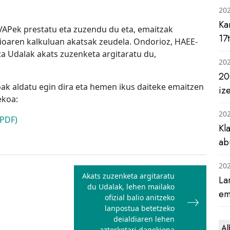
20
Ka
VAPek prestatu eta zuzendu du eta, emaitzak
17
ioaren kalkuluan akatsak zeudela. Ondorioz, HAEE-
ta Udalak akats zuzenketa argitaratu du,
20
20
k aldatu egin dira eta hemen ikus daiteke emaitzen
iz
ekoa:
20
(PDF)
Kl
ab
20
Akats zuzenketa argitaratu
La
du Udalak, lehen mailako
em
ofizial balio anitzeko
lanpostua betetzeko
deialdiaren lehen
Al
azterketari dagokiona