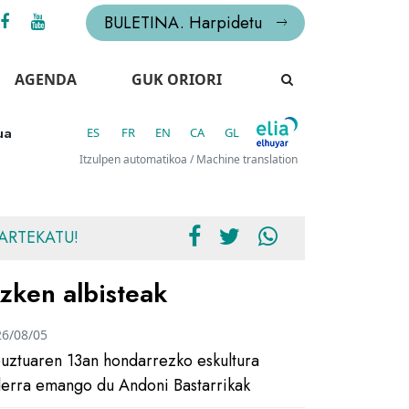
BULETINA. Harpidetu
AGENDA
GUK ORIORI
ua
ES
FR
EN
CA
GL
Itzulpen automatikoa / Machine translation
ARTEKATU!
zken albisteak
26/08/05
uztuaren 13an hondarrezko eskultura
ilerra emango du Andoni Bastarrikak