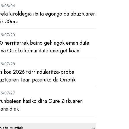
26/08/04
rela kiroldegia itxita egongo da abuztuaren
tik 30era
26/07/29
0 herritarrek baino gehiagok eman dute
ena Orioko komunitate energetikoan
26/07/28
asikoa 2026 txirrindularitza-proba
uztuaren 1ean pasatuko da Oriotik
26/07/27
runbatean hasiko dira Gure Zirkuaren
analdiak
biste guztiak