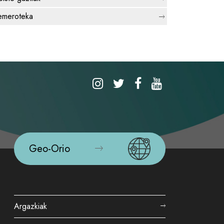
meroteka
Geo-Orio
Argazkiak