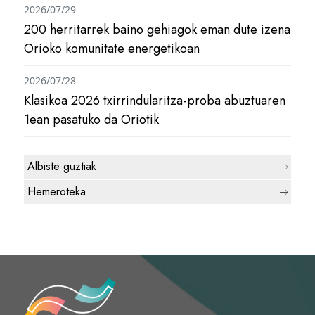
2026/07/29
200 herritarrek baino gehiagok eman dute izena
Orioko komunitate energetikoan
2026/07/28
Klasikoa 2026 txirrindularitza-proba abuztuaren
1ean pasatuko da Oriotik
Albiste guztiak
Hemeroteka