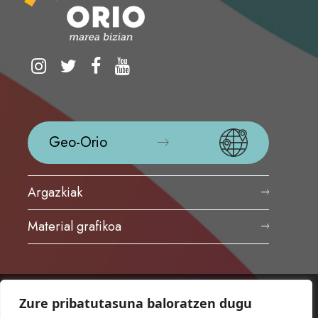
Geo-Orio
Argazkiak
Material grafikoa
Zure pribatutasuna baloratzen dugu
ORIOKO UDALA