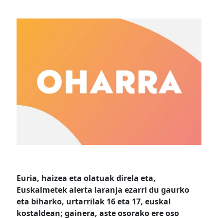
Euria, haizea eta olatuak direla eta,
Euskalmetek alerta laranja ezarri du gaurko
eta biharko, urtarrilak 16 eta 17, euskal
kostaldean; gainera, aste osorako ere oso