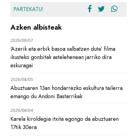
PARTEKATU!
Azken albisteak
2026/08/07
‘Azerik eta erbik basoa salbatzen dute’ filma
ikusteko gonbitak astelehenean jarriko dira
eskuragai
2026/08/05
Abuztuaren 13an hondarrezko eskultura tailerra
emango du Andoni Bastarrikak
2026/08/04
Karela kiroldegia itxita egongo da abuztuaren
17tik 30era