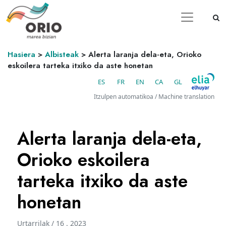
Hasiera
>
Albisteak
>
Alerta laranja dela-eta, Orioko
eskoilera tarteka itxiko da aste honetan
ES
FR
EN
CA
GL
Itzulpen automatikoa / Machine translation
Alerta laranja dela-eta,
Orioko eskoilera
tarteka itxiko da aste
honetan
Urtarrilak / 16 . 2023