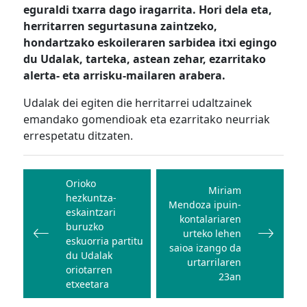
eguraldi txarra dago iragarrita. Hori dela eta,
herritarren segurtasuna zaintzeko,
hondartzako eskoileraren sarbidea itxi egingo
du Udalak, tarteka, astean zehar, ezarritako
alerta- eta arrisku-mailaren arabera.
Udalak dei egiten die herritarrei udaltzainek
emandako gomendioak eta ezarritako neurriak
errespetatu ditzaten.
Bidalketetan
zehar
Orioko
Miriam
hezkuntza-
nabigatu
Mendoza ipuin-
eskaintzari
kontalariaren
buruzko
urteko lehen
eskuorria partitu
saioa izango da
du Udalak
urtarrilaren
oriotarren
23an
etxeetara