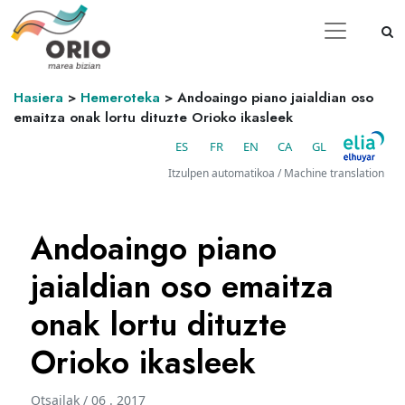
Hasiera
>
Hemeroteka
>
Andoaingo piano jaialdian oso
emaitza onak lortu dituzte Orioko ikasleek
ES
FR
EN
CA
GL
Itzulpen automatikoa / Machine translation
Andoaingo piano
jaialdian oso emaitza
onak lortu dituzte
Orioko ikasleek
Otsailak / 06 . 2017