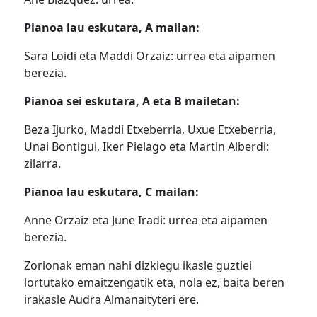
Pianoa lau eskutara, A mailan:
Sara Loidi eta Maddi Orzaiz: urrea eta aipamen
berezia.
Pianoa sei eskutara, A eta B mailetan:
Beza Ijurko, Maddi Etxeberria, Uxue Etxeberria,
Unai Bontigui, Iker Pielago eta Martin Alberdi:
zilarra.
Pianoa lau eskutara, C mailan:
Anne Orzaiz eta June Iradi: urrea eta aipamen
berezia.
Zorionak eman nahi dizkiegu ikasle guztiei
lortutako emaitzengatik eta, nola ez, baita beren
irakasle Audra Almanaityteri ere.