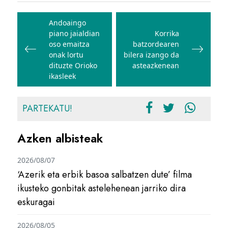
Bidalketetan
zehar
Andoaingo
piano jaialdian
Korrika
nabigatu
oso emaitza
batzordearen
onak lortu
bilera izango da
dituzte Orioko
asteazkenean
ikasleek
PARTEKATU!
Azken albisteak
2026/08/07
‘Azerik eta erbik basoa salbatzen dute’ filma
ikusteko gonbitak astelehenean jarriko dira
eskuragai
2026/08/05