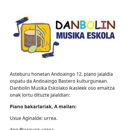
Asteburu honetan Andoaingo 12. piano jaialdia
ospatu da Andoaingo Bastero kulturgunean.
Danbolin Musika Eskolako ikasleek oso emaitza
onak lortu dituzte jaialdian:
Piano bakarlariak, A mailan:
Uxue Aginalde: urrea.
Ane Blazquez: urrea.