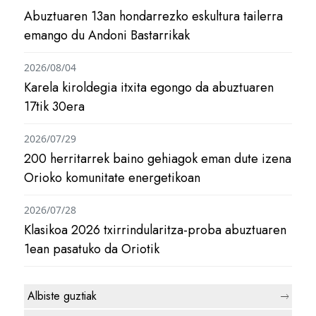
Abuztuaren 13an hondarrezko eskultura tailerra
emango du Andoni Bastarrikak
2026/08/04
Karela kiroldegia itxita egongo da abuztuaren
17tik 30era
2026/07/29
200 herritarrek baino gehiagok eman dute izena
Orioko komunitate energetikoan
2026/07/28
Klasikoa 2026 txirrindularitza-proba abuztuaren
1ean pasatuko da Oriotik
Albiste guztiak