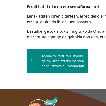
Errail bat itxiko da eta semaforoa jarri
Lanak egiten diren bitartean, errepideko err
erregulatuko da ibilgailuen pasaera.
Bestalde, geltokia tokiz mugituko da Orio a
margotuta egongo da geltokia non den, eta
Bidalketetan
zehar
Anibarko Portuko autobus-
geltokiaren atzeko mendia
nabigatu
egonkortuko du Aldundiak