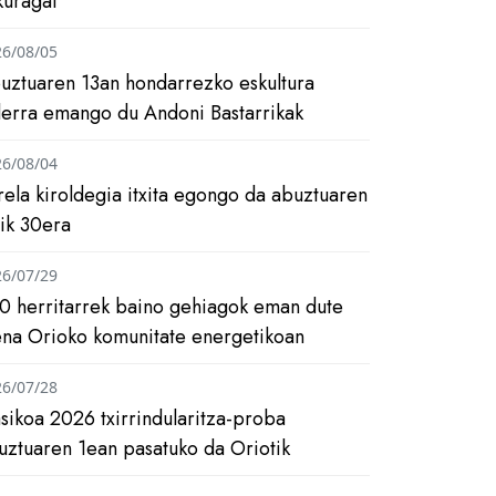
kuragai
26/08/05
uztuaren 13an hondarrezko eskultura
ilerra emango du Andoni Bastarrikak
26/08/04
rela kiroldegia itxita egongo da abuztuaren
tik 30era
26/07/29
0 herritarrek baino gehiagok eman dute
ena Orioko komunitate energetikoan
26/07/28
asikoa 2026 txirrindularitza-proba
uztuaren 1ean pasatuko da Oriotik