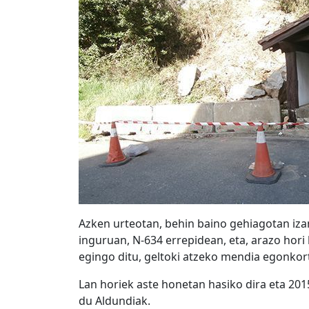
Azken urteotan, behin baino gehiagotan iza
inguruan, N-634 errepidean, eta, arazo hor
egingo ditu, geltoki atzeko mendia egonkort
Lan horiek aste honetan hasiko dira eta 20
du Aldundiak.