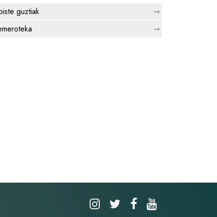
biste guztiak
meroteka