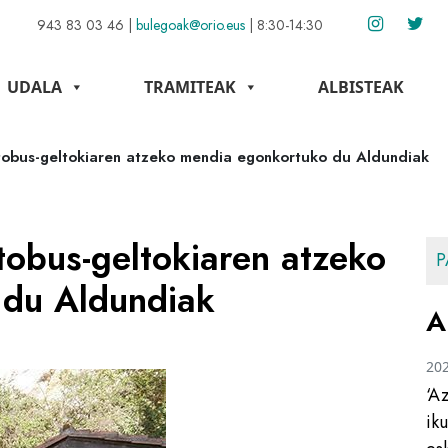
943 83 03 46
|
bulegoak@orio.eus
|
8:30-14:30
UDALA
TRAMITEAK
ALBISTEAK
tobus-geltokiaren atzeko mendia egonkortuko du Aldundiak
tobus-geltokiaren atzeko
P
 du Aldundiak
A
20
‘A
ik