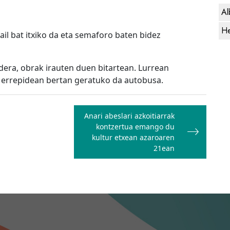
Al
He
ail bat itxiko da eta semaforo baten bidez
ldera, obrak irauten duen bitartean. Lurrean
 errepidean bertan geratuko da autobusa.
Anari abeslari azkoitiarrak
kontzertua emango du
kultur etxean azaroaren
21ean