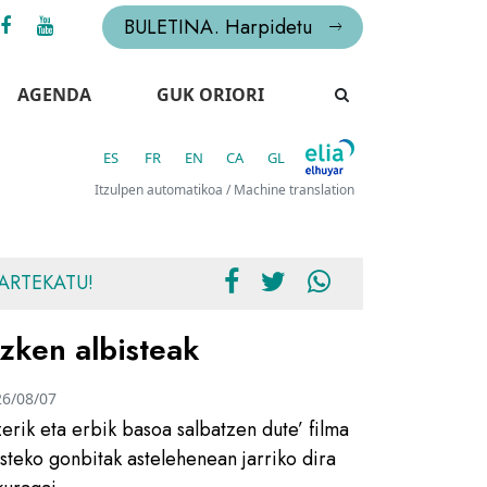
BULETINA. Harpidetu
AGENDA
GUK ORIORI
ES
FR
EN
CA
GL
Itzulpen automatikoa / Machine translation
ARTEKATU!
zken albisteak
26/08/07
zerik eta erbik basoa salbatzen dute’ filma
usteko gonbitak astelehenean jarriko dira