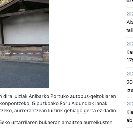
es
20
Ab
ta
20
Ka
17
20
20
iz
n dira luiziak Anibarko Portuko autobus-geltokiaren
i konpontzeko, Gipuzkoako Foru Aldundiak lanak
20
zeko, aurrerantzean luizirik gehiago gerta ez dadin.
Kl
ab
15eko urtarrilaren bukaeran amaitzea aurreikusten