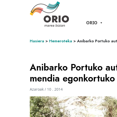
ORIO
Hasiera
>
Hemeroteka
>
Anibarko Portuko au
Anibarko Portuko au
mendia egonkortuko
Azaroak / 10 . 2014